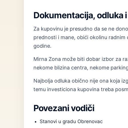
Dokumentacija, odluka i 
Za kupovinu je presudno da se ne donosi
prednosti i mane, obići okolinu radnim
godine.
Mirna Zona može biti dobar izbor za razl
nekome blizina centra, nekome parking,
Najbolja odluka obično nije ona koja izg
temu investiciona kupovina treba posma
Povezani vodiči
Stanovi u gradu Obrenovac