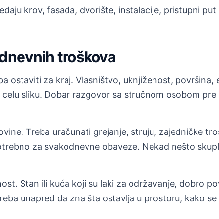
daju krov, fasada, dvorište, instalacije, pristupni 
odnevnih troškova
 ostaviti za kraj. Vlasništvo, uknjiženost, površina, e
 celu sliku. Dobar razgovor sa stručnom osobom pre k
ovine. Treba uračunati grejanje, struju, zajedničke t
otrebno za svakodnevne obaveze. Nekad nešto skuplja
st. Stan ili kuća koji su laki za održavanje, dobro po
reba unapred da zna šta ostavlja u prostoru, kako se 