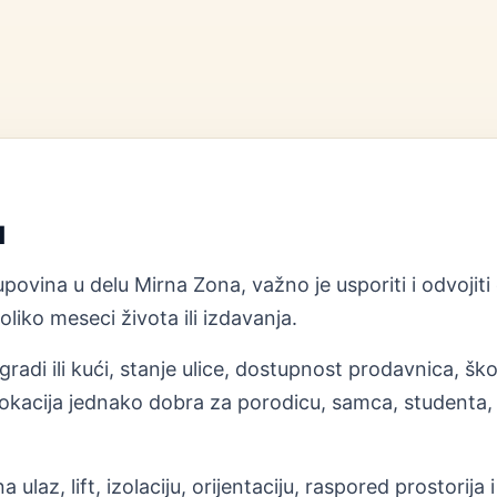
u
povina u delu Mirna Zona, važno je usporiti i odvojiti
liko meseci života ili izdavanja.
radi ili kući, stanje ulice, dostupnost prodavnica, ško
okacija jednako dobra za porodicu, samca, studenta, st
 ulaz, lift, izolaciju, orijentaciju, raspored prostori