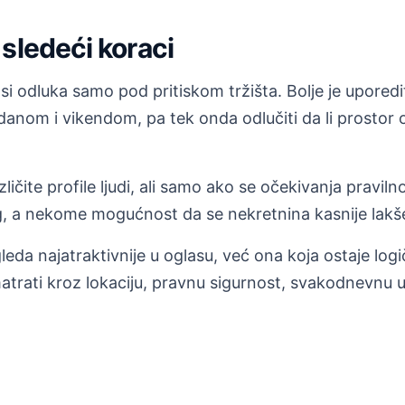
sledeći koraci
 odluka samo pod pritiskom tržišta. Bolje je uporediti
 danom i vikendom, pa tek onda odlučiti da li prosto
ičite profile ljudi, ali samo ako se očekivanja praviln
 a nekome mogućnost da se nekretnina kasnije lakše 
leda najatraktivnije u oglasu, već ona koja ostaje log
trati kroz lokaciju, pravnu sigurnost, svakodnevnu u