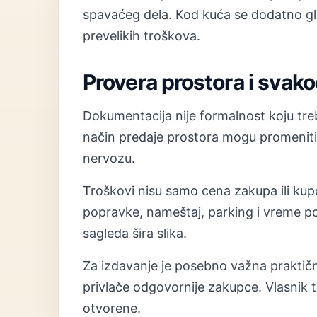
spavaćeg dela. Kod kuća se dodatno gle
prevelikih troškova.
Provera prostora i svak
Dokumentacija nije formalnost koju treba
način predaje prostora mogu promeniti
nervozu.
Troškovi nisu samo cena zakupa ili kup
popravke, nameštaj, parking i vreme p
sagleda šira slika.
Za izdavanje je posebno važna praktično
privlače odgovornije zakupce. Vlasnik t
otvorene.