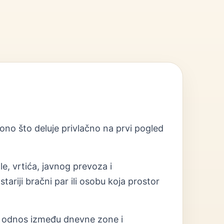
 ono što deluje privlačno na prvi pogled
le, vrtića, javnog prevoza i
ariji bračni par ili osobu koja prostor
ja i odnos između dnevne zone i