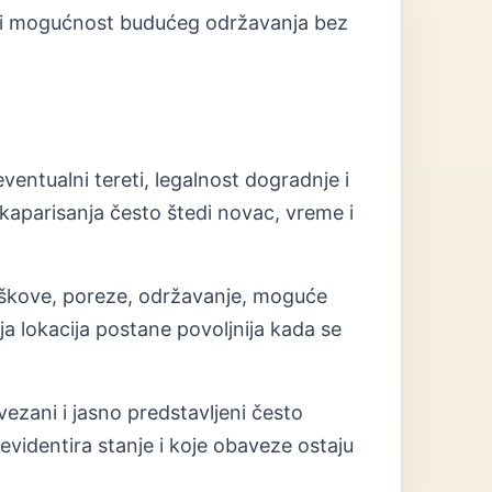
put i mogućnost budućeg održavanja bez
ventualni tereti, legalnost dogradnje i
aparisanja često štedi novac, vreme i
roškove, poreze, održavanje, moguće
 lokacija postane povoljnija kada se
vezani i jasno predstavljeni često
evidentira stanje i koje obaveze ostaju