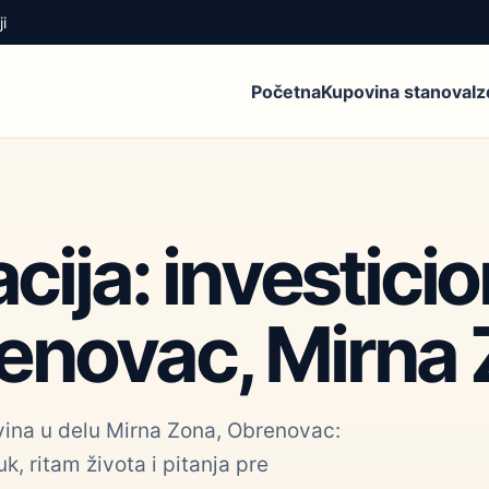
i
Početna
Kupovina stanova
I
acija: investic
enovac, Mirna
ovina u delu Mirna Zona, Obrenovac:
k, ritam života i pitanja pre