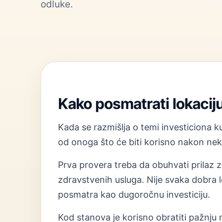
odluke.
Kako posmatrati lokacij
Kada se razmišlja o temi investiciona ku
od onoga što će biti korisno nakon neko
Prva provera treba da obuhvati prilaz zg
zdravstvenih usluga. Nije svaka dobra l
posmatra kao dugoročnu investiciju.
Kod stanova je korisno obratiti pažnju na