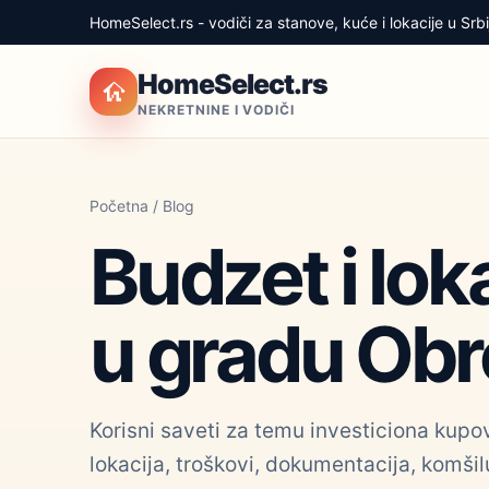
HomeSelect.rs - vodiči za stanove, kuće i lokacije u Srbij
HomeSelect.rs
NEKRETNINE I VODIČI
Početna
/
Blog
Budzet i lok
u gradu Obr
Korisni saveti za temu investiciona kup
lokacija, troškovi, dokumentacija, komšilu