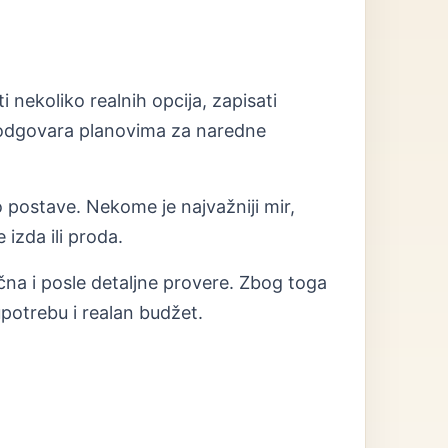
 nekoliko realnih opcija, zapisati
r odgovara planovima za naredne
o postave. Nekome je najvažniji mir,
izda ili proda.
ična i posle detaljne provere. Zbog toga
potrebu i realan budžet.