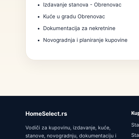
Izdavanje stanova - Obrenovac
Kuće u gradu Obrenovac
Dokumentacija za nekretnine
Novogradnja i planiranje kupovine
Ku
HomeSelect.rs
St
Vodiči za kupovinu, izdavanje, kuće,
Sta
stanove, novogradnju, dokumentaciju i