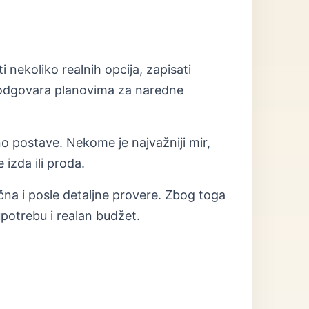
 nekoliko realnih opcija, zapisati
r odgovara planovima za naredne
lno postave. Nekome je najvažniji mir,
izda ili proda.
ična i posle detaljne provere. Zbog toga
potrebu i realan budžet.