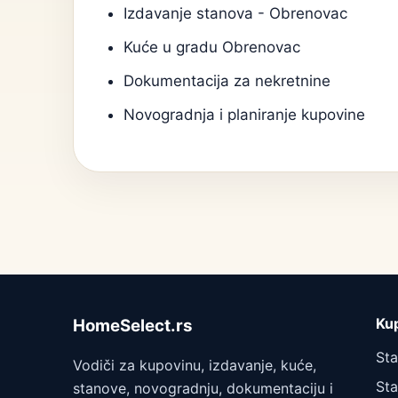
Izdavanje stanova - Obrenovac
Kuće u gradu Obrenovac
Dokumentacija za nekretnine
Novogradnja i planiranje kupovine
Ku
HomeSelect.rs
St
Vodiči za kupovinu, izdavanje, kuće,
Sta
stanove, novogradnju, dokumentaciju i