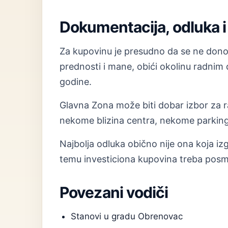
Dokumentacija, odluka i 
Za kupovinu je presudno da se ne donosi
prednosti i mane, obići okolinu radnim
godine.
Glavna Zona može biti dobar izbor za raz
nekome blizina centra, nekome parking,
Najbolja odluka obično nije ona koja izg
temu investiciona kupovina treba posma
Povezani vodiči
Stanovi u gradu Obrenovac