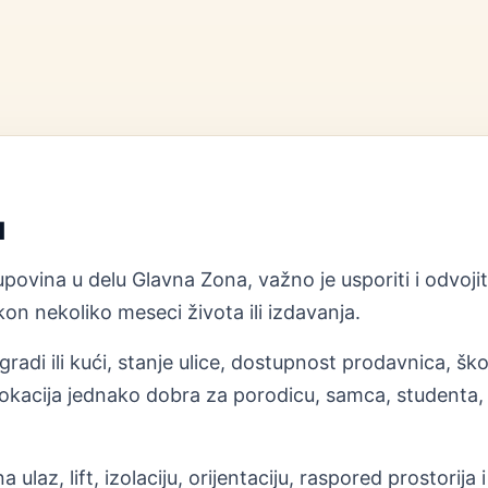
u
povina u delu Glavna Zona, važno je usporiti i odvojit
on nekoliko meseci života ili izdavanja.
radi ili kući, stanje ulice, dostupnost prodavnica, ško
okacija jednako dobra za porodicu, samca, studenta, st
 ulaz, lift, izolaciju, orijentaciju, raspored prostori