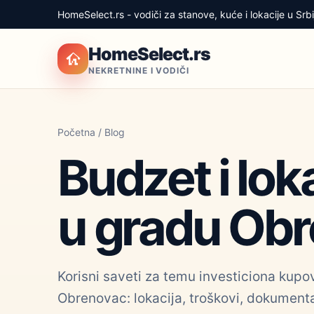
HomeSelect.rs - vodiči za stanove, kuće i lokacije u Srbij
HomeSelect.rs
NEKRETNINE I VODIČI
Početna
/
Blog
Budzet i lok
u gradu Obr
Korisni saveti za temu investiciona kupo
Obrenovac: lokacija, troškovi, dokumentac