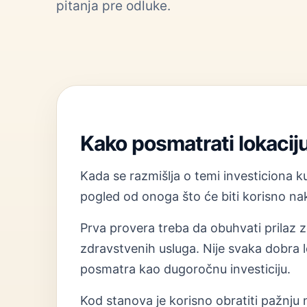
pitanja pre odluke.
Kako posmatrati lokacij
Kada se razmišlja o temi investiciona ku
pogled od onoga što će biti korisno nak
Prva provera treba da obuhvati prilaz zg
zdravstvenih usluga. Nije svaka dobra l
posmatra kao dugoročnu investiciju.
Kod stanova je korisno obratiti pažnju na