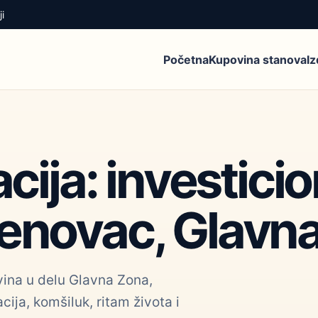
i
Početna
Kupovina stanova
I
acija: investic
enovac, Glavn
vina u delu Glavna Zona,
ija, komšiluk, ritam života i