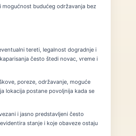
put i mogućnost budućeg održavanja bez
ventualni tereti, legalnost dogradnje i
aparisanja često štedi novac, vreme i
roškove, poreze, održavanje, moguće
 lokacija postane povoljnija kada se
vezani i jasno predstavljeni često
evidentira stanje i koje obaveze ostaju