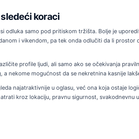
sledeći koraci
 odluka samo pod pritiskom tržišta. Bolje je uporediti
 danom i vikendom, pa tek onda odlučiti da li prosto
ličite profile ljudi, ali samo ako se očekivanja pravi
 a nekome mogućnost da se nekretnina kasnije lakše 
leda najatraktivnije u oglasu, već ona koja ostaje log
trati kroz lokaciju, pravnu sigurnost, svakodnevnu u