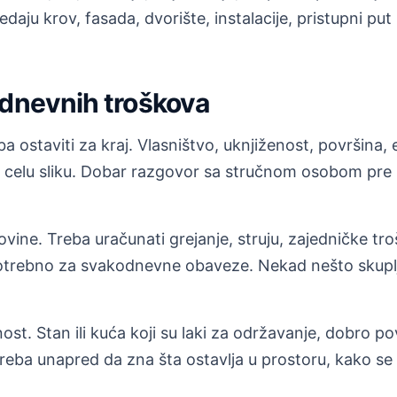
daju krov, fasada, dvorište, instalacije, pristupni 
odnevnih troškova
 ostaviti za kraj. Vlasništvo, uknjiženost, površina, e
 celu sliku. Dobar razgovor sa stručnom osobom pre k
ovine. Treba uračunati grejanje, struju, zajedničke t
otrebno za svakodnevne obaveze. Nekad nešto skuplja
st. Stan ili kuća koji su laki za održavanje, dobro po
reba unapred da zna šta ostavlja u prostoru, kako se 