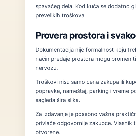
spavaćeg dela. Kod kuća se dodatno gle
prevelikih troškova.
Provera prostora i svak
Dokumentacija nije formalnost koju treba
način predaje prostora mogu promeniti
nervozu.
Troškovi nisu samo cena zakupa ili kup
popravke, nameštaj, parking i vreme p
sagleda šira slika.
Za izdavanje je posebno važna praktično
privlače odgovornije zakupce. Vlasnik t
otvorene.