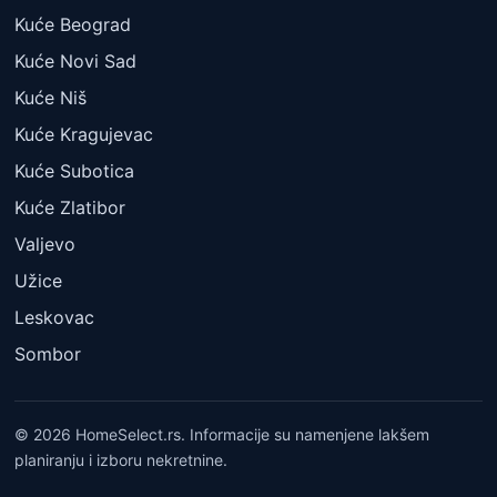
Kuće Beograd
Kuće Novi Sad
Kuće Niš
Kuće Kragujevac
Kuće Subotica
Kuće Zlatibor
Valjevo
Užice
Leskovac
Sombor
© 2026 HomeSelect.rs. Informacije su namenjene lakšem
planiranju i izboru nekretnine.