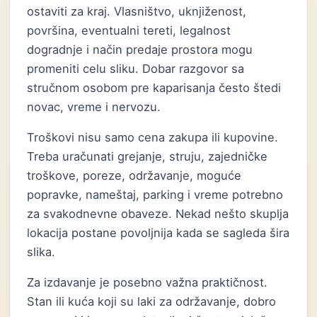
ostaviti za kraj. Vlasništvo, uknjiženost,
površina, eventualni tereti, legalnost
dogradnje i način predaje prostora mogu
promeniti celu sliku. Dobar razgovor sa
stručnom osobom pre kaparisanja često štedi
novac, vreme i nervozu.
Troškovi nisu samo cena zakupa ili kupovine.
Treba uračunati grejanje, struju, zajedničke
troškove, poreze, održavanje, moguće
popravke, nameštaj, parking i vreme potrebno
za svakodnevne obaveze. Nekad nešto skuplja
lokacija postane povoljnija kada se sagleda šira
slika.
Za izdavanje je posebno važna praktičnost.
Stan ili kuća koji su laki za održavanje, dobro