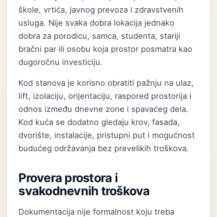
škole, vrtića, javnog prevoza i zdravstvenih
usluga. Nije svaka dobra lokacija jednako
dobra za porodicu, samca, studenta, stariji
bračni par ili osobu koja prostor posmatra kao
dugoročnu investiciju.
Kod stanova je korisno obratiti pažnju na ulaz,
lift, izolaciju, orijentaciju, raspored prostorija i
odnos između dnevne zone i spavaćeg dela.
Kod kuća se dodatno gledaju krov, fasada,
dvorište, instalacije, pristupni put i mogućnost
budućeg održavanja bez prevelikih troškova.
Provera prostora i
svakodnevnih troškova
Dokumentacija nije formalnost koju treba