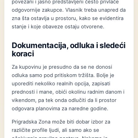
povezani i jasno predstavljeni često privlače
odgovornije zakupce. Vlasnik treba unapred da
zna šta ostavlja u prostoru, kako se evidentira
stanje i koje obaveze ostaju otvorene.
Dokumentacija, odluka i sledeći
koraci
Za kupovinu je presudno da se ne donosi
odluka samo pod pritiskom tržišta. Bolje je
uporediti nekoliko realnih opcija, zapisati
prednosti i mane, obići okolinu radnim danom i
vikendom, pa tek onda odlučiti da li prostor
odgovara planovima za naredne godine.
Prigradska Zona može biti dobar izbor za
različite profile ljudi, ali samo ako se