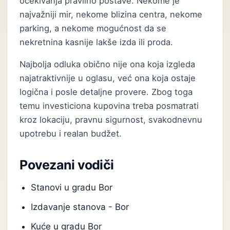
očekivanja pravilno postave. Nekome je
najvažniji mir, nekome blizina centra, nekome
parking, a nekome mogućnost da se
nekretnina kasnije lakše izda ili proda.
Najbolja odluka obično nije ona koja izgleda
najatraktivnije u oglasu, već ona koja ostaje
logična i posle detaljne provere. Zbog toga
temu investiciona kupovina treba posmatrati
kroz lokaciju, pravnu sigurnost, svakodnevnu
upotrebu i realan budžet.
Povezani vodiči
Stanovi u gradu Bor
Izdavanje stanova - Bor
Kuće u gradu Bor