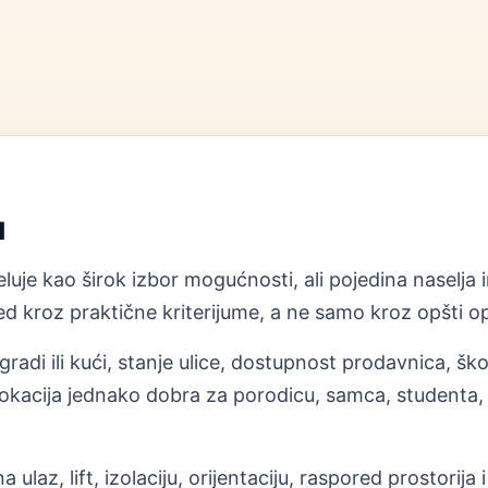
u
je kao širok izbor mogućnosti, ali pojedina naselja i
 kroz praktične kriterijume, a ne samo kroz opšti op
radi ili kući, stanje ulice, dostupnost prodavnica, ško
okacija jednako dobra za porodicu, samca, studenta, st
 ulaz, lift, izolaciju, orijentaciju, raspored prostori