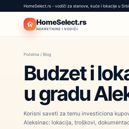
HomeSelect.rs - vodiči za stanove, kuće i lokacije u Srbij
HomeSelect.rs
NEKRETNINE I VODIČI
Početna
/
Blog
Budzet i lok
u gradu Ale
Korisni saveti za temu investiciona kupo
Aleksinac: lokacija, troškovi, dokumentaci