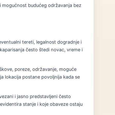
put i mogućnost budućeg održavanja bez
ventualni tereti, legalnost dogradnje i
aparisanja često štedi novac, vreme i
roškove, poreze, održavanje, moguće
 lokacija postane povoljnija kada se
vezani i jasno predstavljeni često
evidentira stanje i koje obaveze ostaju