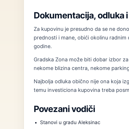
Dokumentacija, odluka i 
Za kupovinu je presudno da se ne donosi
prednosti i mane, obići okolinu radnim
godine.
Gradska Zona može biti dobar izbor za ra
nekome blizina centra, nekome parking,
Najbolja odluka obično nije ona koja izg
temu investiciona kupovina treba posma
Povezani vodiči
Stanovi u gradu Aleksinac