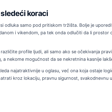
sledeći koraci
 odluka samo pod pritiskom tržišta. Bolje je uporediti
 danom i vikendom, pa tek onda odlučiti da li prosto
zličite profile ljudi, ali samo ako se očekivanja prav
 a nekome mogućnost da se nekretnina kasnije lakše 
leda najatraktivnije u oglasu, već ona koja ostaje log
trati kroz lokaciju, pravnu sigurnost, svakodnevnu u