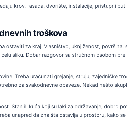
daju krov, fasada, dvorište, instalacije, pristupni 
odnevnih troškova
 ostaviti za kraj. Vlasništvo, uknjiženost, površina, e
 celu sliku. Dobar razgovor sa stručnom osobom pre k
ovine. Treba uračunati grejanje, struju, zajedničke t
otrebno za svakodnevne obaveze. Nekad nešto skuplja
st. Stan ili kuća koji su laki za održavanje, dobro po
reba unapred da zna šta ostavlja u prostoru, kako se 