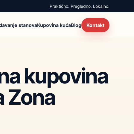
Praktično. Pregledno. Lokalno.
zdavanje stanova
Kupovina kuća
Blog
Kontakt
iona kupovina
a Zona