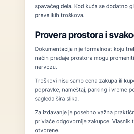
spavaćeg dela. Kod kuća se dodatno gle
prevelikih troškova.
Provera prostora i svak
Dokumentacija nije formalnost koju treba
način predaje prostora mogu promeniti
nervozu.
Troškovi nisu samo cena zakupa ili kup
popravke, nameštaj, parking i vreme p
sagleda šira slika.
Za izdavanje je posebno važna praktično
privlače odgovornije zakupce. Vlasnik t
otvorene.