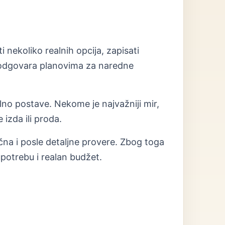
 nekoliko realnih opcija, zapisati
r odgovara planovima za naredne
ilno postave. Nekome je najvažniji mir,
izda ili proda.
ična i posle detaljne provere. Zbog toga
potrebu i realan budžet.