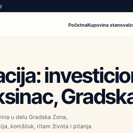
i
Početna
Kupovina stanova
I
acija: investic
ksinac, Gradsk
vina u delu Gradska Zona,
ja, komšiluk, ritam života i pitanja