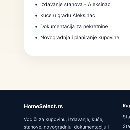
Izdavanje stanova - Aleksinac
Kuće u gradu Aleksinac
Dokumentacija za nekretnine
Novogradnja i planiranje kupovine
Ku
HomeSelect.rs
St
Vodiči za kupovinu, izdavanje, kuće,
Sta
stanove, novogradnju, dokumentaciju i