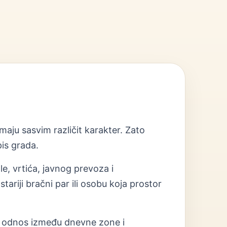
maju sasvim različit karakter. Zato
is grada.
le, vrtića, javnog prevoza i
ariji bračni par ili osobu koja prostor
ja i odnos između dnevne zone i