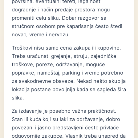
površina, eventualni tereti, legalnost
dogradnje i način predaje prostora mogu
promeniti celu sliku. Dobar razgovor sa
stručnom osobom pre kaparisanja često štedi
novac, vreme i nervozu.
Troškovi nisu samo cena zakupa ili kupovine.
Treba uračunati grejanje, struju, zajedničke
troškove, poreze, održavanje, moguće
popravke, nameštaj, parking i vreme potrebno
za svakodnevne obaveze. Nekad nešto skuplja
lokacija postane povoljnija kada se sagleda šira
slika.
Za izdavanje je posebno važna praktičnost.
Stan ili kuća koji su laki za održavanje, dobro
povezani i jasno predstavljeni često privlače
odgovornije zakupce. Vlasnik treba unapred da