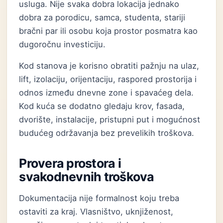
usluga. Nije svaka dobra lokacija jednako
dobra za porodicu, samca, studenta, stariji
bračni par ili osobu koja prostor posmatra kao
dugoročnu investiciju.
Kod stanova je korisno obratiti pažnju na ulaz,
lift, izolaciju, orijentaciju, raspored prostorija i
odnos između dnevne zone i spavaćeg dela.
Kod kuća se dodatno gledaju krov, fasada,
dvorište, instalacije, pristupni put i mogućnost
budućeg održavanja bez prevelikih troškova.
Provera prostora i
svakodnevnih troškova
Dokumentacija nije formalnost koju treba
ostaviti za kraj. Vlasništvo, uknjiženost,