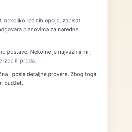
 nekoliko realnih opcija, zapisati
r odgovara planovima za naredne
lno postave. Nekome je najvažniji mir,
izda ili proda.
ična i posle detaljne provere. Zbog toga
an budžet.