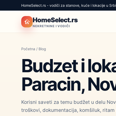
HomeSelect.rs - vodiči za stanove, kuće i lokacije u Srbij
HomeSelect.rs
NEKRETNINE I VODIČI
Početna
/
Blog
Budzet i lok
Paracin, No
Korisni saveti za temu budžet u delu Novo
troškovi, dokumentacija, komšiluk, ritam 