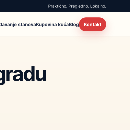
Praktično. Pregledno. Lokalno.
zdavanje stanova
Kupovina kuća
Blog
Kontakt
 gradu