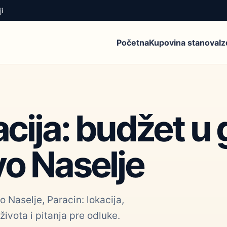
i
Početna
Kupovina stanova
I
acija: budžet u
vo Naselje
 Naselje, Paracin: lokacija,
života i pitanja pre odluke.