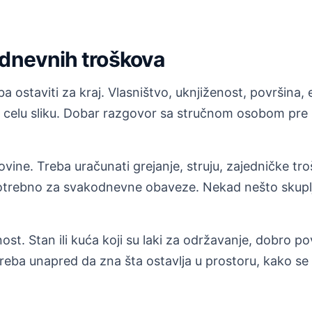
odnevnih troškova
 ostaviti za kraj. Vlasništvo, uknjiženost, površina, e
 celu sliku. Dobar razgovor sa stručnom osobom pre k
ovine. Treba uračunati grejanje, struju, zajedničke t
otrebno za svakodnevne obaveze. Nekad nešto skuplja
st. Stan ili kuća koji su laki za održavanje, dobro po
reba unapred da zna šta ostavlja u prostoru, kako se 