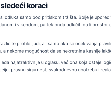
sledeći koraci
 odluka samo pod pritiskom tržišta. Bolje je uporediti
 danom i vikendom, pa tek onda odlučiti da li prosto
zličite profile ljudi, ali samo ako se očekivanja pravi
 a nekome mogućnost da se nekretnina kasnije lakše 
leda najatraktivnije u oglasu, već ona koja ostaje log
ciju, pravnu sigurnost, svakodnevnu upotrebu i real