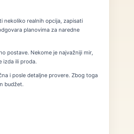
 nekoliko realnih opcija, zapisati
r odgovara planovima za naredne
lno postave. Nekome je najvažniji mir,
izda ili proda.
ična i posle detaljne provere. Zbog toga
an budžet.