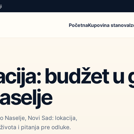
i
Početna
Kupovina stanova
I
acija: budžet u
aselje
 Naselje, Novi Sad: lokacija,
života i pitanja pre odluke.