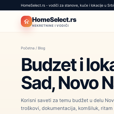
HomeSelect.rs - vodiči za stanove, kuće i lokacije u Srbij
HomeSelect.rs
NEKRETNINE I VODIČI
Početna
/
Blog
Budzet i lok
Sad, Novo N
Korisni saveti za temu budžet u delu Novo
troškovi, dokumentacija, komšiluk, ritam 