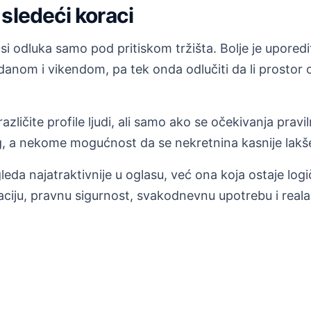
sledeći koraci
 odluka samo pod pritiskom tržišta. Bolje je uporediti
 danom i vikendom, pa tek onda odlučiti da li prosto
zličite profile ljudi, ali samo ako se očekivanja pravi
 a nekome mogućnost da se nekretnina kasnije lakše 
leda najatraktivnije u oglasu, već ona koja ostaje log
ciju, pravnu sigurnost, svakodnevnu upotrebu i real