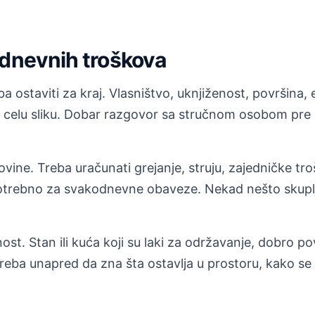
odnevnih troškova
 ostaviti za kraj. Vlasništvo, uknjiženost, površina, e
 celu sliku. Dobar razgovor sa stručnom osobom pre k
ovine. Treba uračunati grejanje, struju, zajedničke t
otrebno za svakodnevne obaveze. Nekad nešto skuplja
st. Stan ili kuća koji su laki za održavanje, dobro po
reba unapred da zna šta ostavlja u prostoru, kako se 