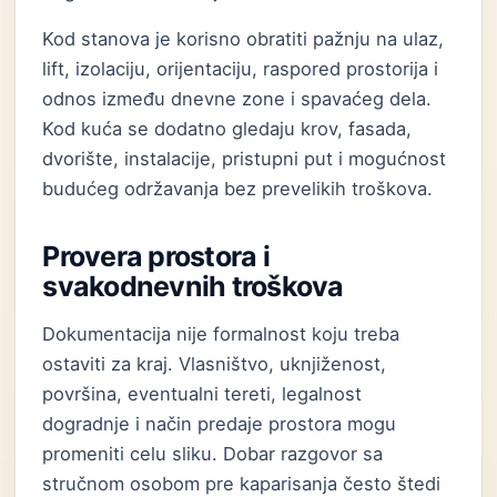
Kod stanova je korisno obratiti pažnju na ulaz,
lift, izolaciju, orijentaciju, raspored prostorija i
odnos između dnevne zone i spavaćeg dela.
Kod kuća se dodatno gledaju krov, fasada,
dvorište, instalacije, pristupni put i mogućnost
budućeg održavanja bez prevelikih troškova.
Provera prostora i
svakodnevnih troškova
Dokumentacija nije formalnost koju treba
ostaviti za kraj. Vlasništvo, uknjiženost,
površina, eventualni tereti, legalnost
dogradnje i način predaje prostora mogu
promeniti celu sliku. Dobar razgovor sa
stručnom osobom pre kaparisanja često štedi