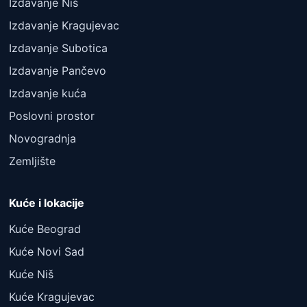
Izdavanje Niš
Izdavanje Kragujevac
Izdavanje Subotica
Izdavanje Pančevo
Izdavanje kuća
Poslovni prostor
Novogradnja
Zemljište
Kuće i lokacije
Kuće Beograd
Kuće Novi Sad
Kuće Niš
Kuće Kragujevac