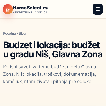
HomeSelect.rs
☰
NEKRETNINE I VODIČI
Početna
/
Blog
Budzet i lokacija: budžet
u gradu Niš, Glavna Zona
Korisni saveti za temu budžet u delu Glavna
Zona, Niš: lokacija, troškovi, dokumentacija,
komšiluk, ritam života i pitanja pre odluke.