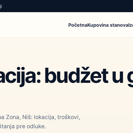
i
Početna
Kupovina stanova
I
acija: budžet u 
 Zona, Niš: lokacija, troškovi,
itanja pre odluke.