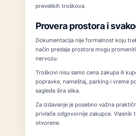
prevelikih troškova.
Provera prostora i svak
Dokumentacija nije formalnost koju treba
način predaje prostora mogu promeniti
nervozu.
Troškovi nisu samo cena zakupa ili kup
popravke, nameštaj, parking i vreme p
sagleda šira slika.
Za izdavanje je posebno važna praktično
privlače odgovornije zakupce. Vlasnik t
otvorene.