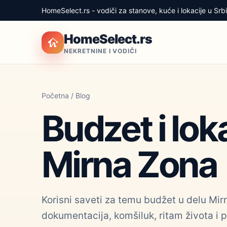
HomeSelect.rs - vodiči za stanove, kuće i lokacije u Srbij
HomeSelect.rs
NEKRETNINE I VODIČI
Početna
/
Blog
Budzet i lok
Mirna Zona
Korisni saveti za temu budžet u delu Mirna
dokumentacija, komšiluk, ritam života i p