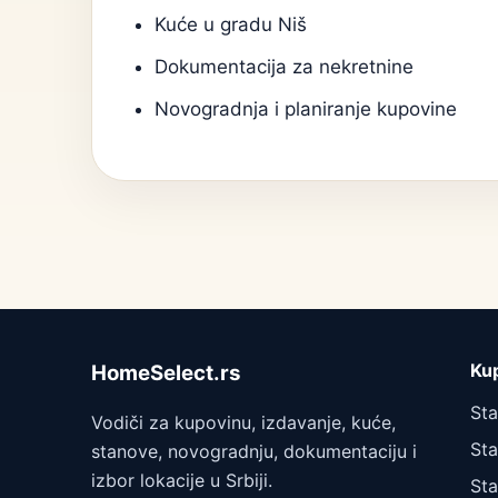
Kuće u gradu Niš
Dokumentacija za nekretnine
Novogradnja i planiranje kupovine
Ku
HomeSelect.rs
St
Vodiči za kupovinu, izdavanje, kuće,
Sta
stanove, novogradnju, dokumentaciju i
izbor lokacije u Srbiji.
Sta