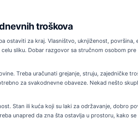
odnevnih troškova
 ostaviti za kraj. Vlasništvo, uknjiženost, površina, e
 celu sliku. Dobar razgovor sa stručnom osobom pre k
ovine. Treba uračunati grejanje, struju, zajedničke t
otrebno za svakodnevne obaveze. Nekad nešto skuplja
st. Stan ili kuća koji su laki za održavanje, dobro po
reba unapred da zna šta ostavlja u prostoru, kako se 