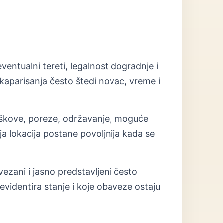
ventualni tereti, legalnost dogradnje i
aparisanja često štedi novac, vreme i
roškove, poreze, održavanje, moguće
 lokacija postane povoljnija kada se
vezani i jasno predstavljeni često
evidentira stanje i koje obaveze ostaju