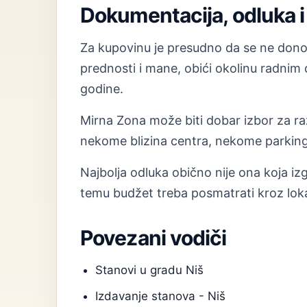
Dokumentacija, odluka i 
Za kupovinu je presudno da se ne donosi
prednosti i mane, obići okolinu radnim
godine.
Mirna Zona može biti dobar izbor za razl
nekome blizina centra, nekome parking,
Najbolja odluka obično nije ona koja izg
temu budžet treba posmatrati kroz loka
Povezani vodiči
Stanovi u gradu Niš
Izdavanje stanova - Niš