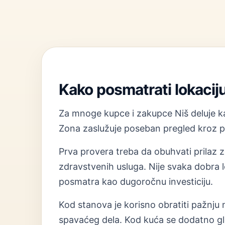
Kako posmatrati lokacij
Za mnoge kupce i zakupce Niš deluje kao
Zona zaslužuje poseban pregled kroz pr
Prva provera treba da obuhvati prilaz zg
zdravstvenih usluga. Nije svaka dobra l
posmatra kao dugoročnu investiciju.
Kod stanova je korisno obratiti pažnju na
spavaćeg dela. Kod kuća se dodatno gle