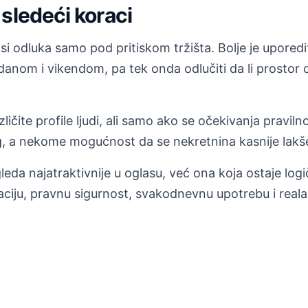
sledeći koraci
 odluka samo pod pritiskom tržišta. Bolje je uporediti
 danom i vikendom, pa tek onda odlučiti da li prosto
ičite profile ljudi, ali samo ako se očekivanja praviln
 a nekome mogućnost da se nekretnina kasnije lakše 
leda najatraktivnije u oglasu, već ona koja ostaje log
ciju, pravnu sigurnost, svakodnevnu upotrebu i real