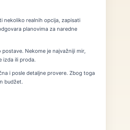
 nekoliko realnih opcija, zapisati
r odgovara planovima za naredne
o postave. Nekome je najvažniji mir,
izda ili proda.
ična i posle detaljne provere. Zbog toga
an budžet.