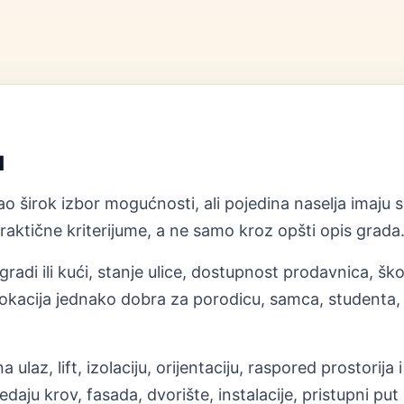
u
 širok izbor mogućnosti, ali pojedina naselja imaju s
aktične kriterijume, a ne samo kroz opšti opis grada
radi ili kući, stanje ulice, dostupnost prodavnica, ško
okacija jednako dobra za porodicu, samca, studenta, st
 ulaz, lift, izolaciju, orijentaciju, raspored prostori
daju krov, fasada, dvorište, instalacije, pristupni 