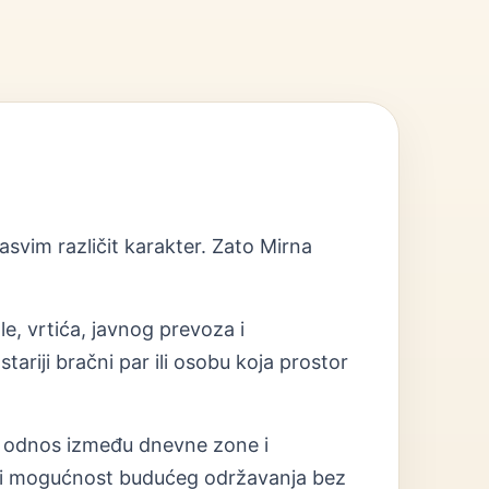
asvim različit karakter. Zato Mirna
.
le, vrtića, javnog prevoza i
ariji bračni par ili osobu koja prostor
ja i odnos između dnevne zone i
put i mogućnost budućeg održavanja bez