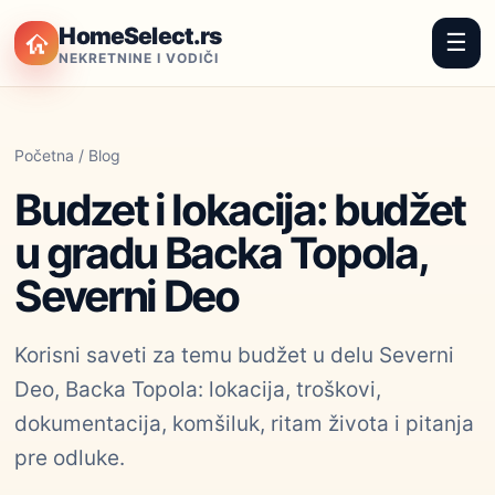
HomeSelect.rs
☰
NEKRETNINE I VODIČI
Početna
/
Blog
Budzet i lokacija: budžet
u gradu Backa Topola,
Severni Deo
Korisni saveti za temu budžet u delu Severni
Deo, Backa Topola: lokacija, troškovi,
dokumentacija, komšiluk, ritam života i pitanja
pre odluke.