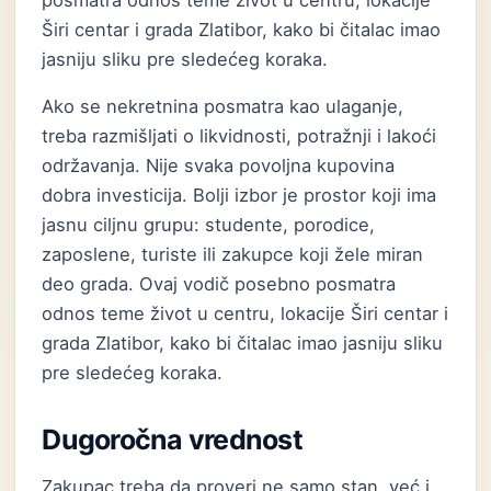
posmatra odnos teme život u centru, lokacije
Širi centar i grada Zlatibor, kako bi čitalac imao
jasniju sliku pre sledećeg koraka.
Ako se nekretnina posmatra kao ulaganje,
treba razmišljati o likvidnosti, potražnji i lakoći
održavanja. Nije svaka povoljna kupovina
dobra investicija. Bolji izbor je prostor koji ima
jasnu ciljnu grupu: studente, porodice,
zaposlene, turiste ili zakupce koji žele miran
deo grada. Ovaj vodič posebno posmatra
odnos teme život u centru, lokacije Širi centar i
grada Zlatibor, kako bi čitalac imao jasniju sliku
pre sledećeg koraka.
Dugoročna vrednost
Zakupac treba da proveri ne samo stan, već i