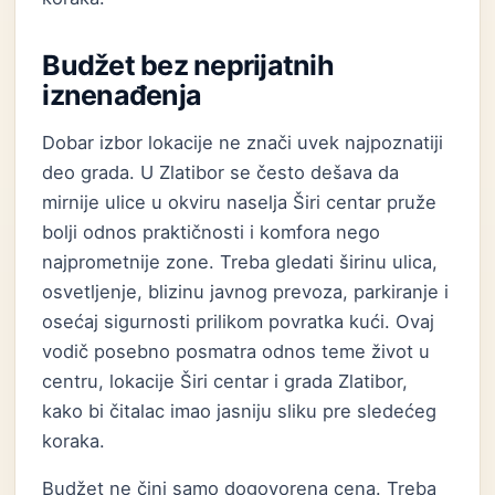
Budžet bez neprijatnih
iznenađenja
Dobar izbor lokacije ne znači uvek najpoznatiji
deo grada. U Zlatibor se često dešava da
mirnije ulice u okviru naselja Širi centar pruže
bolji odnos praktičnosti i komfora nego
najprometnije zone. Treba gledati širinu ulica,
osvetljenje, blizinu javnog prevoza, parkiranje i
osećaj sigurnosti prilikom povratka kući. Ovaj
vodič posebno posmatra odnos teme život u
centru, lokacije Širi centar i grada Zlatibor,
kako bi čitalac imao jasniju sliku pre sledećeg
koraka.
Budžet ne čini samo dogovorena cena. Treba