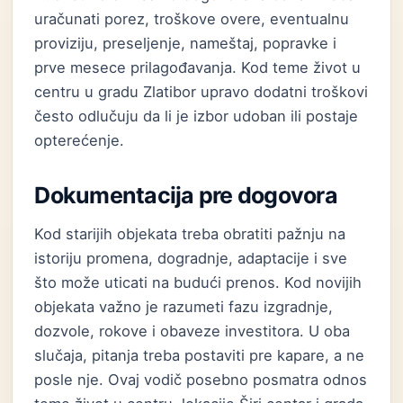
uračunati porez, troškove overe, eventualnu
proviziju, preseljenje, nameštaj, popravke i
prve mesece prilagođavanja. Kod teme život u
centru u gradu Zlatibor upravo dodatni troškovi
često odlučuju da li je izbor udoban ili postaje
opterećenje.
Dokumentacija pre dogovora
Kod starijih objekata treba obratiti pažnju na
istoriju promena, dogradnje, adaptacije i sve
što može uticati na budući prenos. Kod novijih
objekata važno je razumeti fazu izgradnje,
dozvole, rokove i obaveze investitora. U oba
slučaja, pitanja treba postaviti pre kapare, a ne
posle nje. Ovaj vodič posebno posmatra odnos