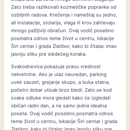
Zato treba razlikovati kozmetičke popravke od
ozbiljnih radova. Krečenje i nameštaj su jedno,
ali instalacije, stolarija, vlaga ili krov zahtevaju
mnogo pažljiviji obračun. Ovaj vodič posebno
posmatra odnos teme život u centru, lokacije
Širi centar i grada Zlatibor, kako bi čitalac imao
jasniju sliku pre sledećeg koraka.
Svakodnevica pokazuje pravu vrednost
nekretnine. Ako je ulaz neuredan, parking
uvek zauzet, grejanje skupo, a buka stalna,
početni dobar utisak brzo bledi. Zato se kod
svake odluke mora gledati kako će izgledati
običan radni dan, a ne samo jedna idealna
poseta. Ovaj vodič posebno posmatra odnos
teme život u centru, lokacije Širi centar i grada
Zlatibor, kako bi čitalac imao jasniju sliku pre