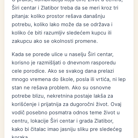
Širi centar i Zlatibor treba da se meri kroz tri
pitanja: koliko prostor rešava današnju
potrebu, koliko lako može da se održava i
koliko će biti razumljiv sledećem kupcu ili
zakupcu ako se okolnosti promene.
Kada se porede ulice u naselju Širi centar,
korisno je razmišljati o dnevnom rasporedu
cele porodice. Ako se svakog dana prelazi
mnogo vremena do škole, posla ili vrtića, ni lep
stan ne rešava problem. Ako su osnovne
potrebe blizu, nekretnina postaje lakša za
korišćenje i prijatnija za dugoročni život. Ovaj
vodič posebno posmatra odnos teme život u
centru, lokacije Širi centar i grada Zlatibor,
kako bi čitalac imao jasniju sliku pre sledećeg
koraka.