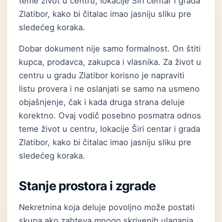
teme život u centru, lokacije Širi centar i grada
Zlatibor, kako bi čitalac imao jasniju sliku pre
sledećeg koraka.
Dobar dokument nije samo formalnost. On štiti
kupca, prodavca, zakupca i vlasnika. Za život u
centru u gradu Zlatibor korisno je napraviti
listu provera i ne oslanjati se samo na usmeno
objašnjenje, čak i kada druga strana deluje
korektno. Ovaj vodič posebno posmatra odnos
teme život u centru, lokacije Širi centar i grada
Zlatibor, kako bi čitalac imao jasniju sliku pre
sledećeg koraka.
Stanje prostora i zgrade
Nekretnina koja deluje povoljno može postati
skupa ako zahteva mnogo skrivenih ulaganja.