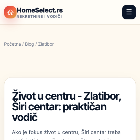
HomeSelect.rs
☰
NEKRETNINE I VODIČI
Početna
/
Blog
/ Zlatibor
Život u centru - Zlatibor,
Širi centar: praktičan
vodič
Ako je fokus život u centru, Širi centar treba