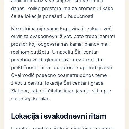
analizirati kroz više slojeva: šta se dobija
danas, koliko prostora ima za promenu i kako
će se lokacija ponašati u budućnosti.
Nekretnina nije samo kupovina ili zakup, već
okvir za svakodnevni život. Zato treba izabrati
prostor koji odgovara navikama, planovima i
realnom budžetu. U naselju Širi centar
posebno vredi gledati ravnotežu između
praktičnosti, mira i dugoročne upotrebljivosti.
Ovaj vodič posebno posmatra odnos teme
život u centru, lokacije Širi centar i grada
Zlatibor, kako bi čitalac imao jasniju sliku pre
sledećeg koraka.
Lokacija i svakodnevni ritam
U praksi, kombinacija koju čine život u centru,