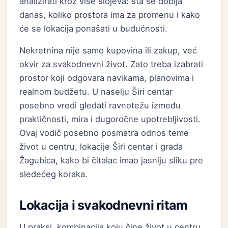
analizirati kroz više slojeva: šta se dobija
danas, koliko prostora ima za promenu i kako
će se lokacija ponašati u budućnosti.
Nekretnina nije samo kupovina ili zakup, već
okvir za svakodnevni život. Zato treba izabrati
prostor koji odgovara navikama, planovima i
realnom budžetu. U naselju Širi centar
posebno vredi gledati ravnotežu između
praktičnosti, mira i dugoročne upotrebljivosti.
Ovaj vodič posebno posmatra odnos teme
život u centru, lokacije Širi centar i grada
Žagubica, kako bi čitalac imao jasniju sliku pre
sledećeg koraka.
Lokacija i svakodnevni ritam
U praksi, kombinacija koju čine život u centru,