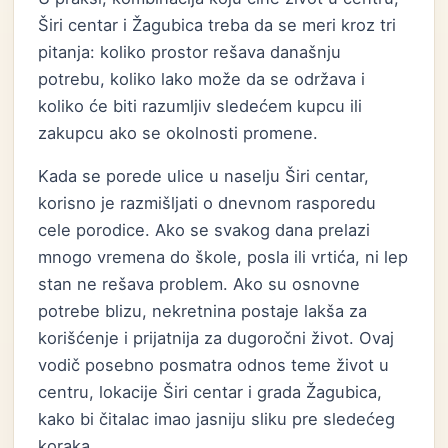
Širi centar i Žagubica treba da se meri kroz tri
pitanja: koliko prostor rešava današnju
potrebu, koliko lako može da se održava i
koliko će biti razumljiv sledećem kupcu ili
zakupcu ako se okolnosti promene.
Kada se porede ulice u naselju Širi centar,
korisno je razmišljati o dnevnom rasporedu
cele porodice. Ako se svakog dana prelazi
mnogo vremena do škole, posla ili vrtića, ni lep
stan ne rešava problem. Ako su osnovne
potrebe blizu, nekretnina postaje lakša za
korišćenje i prijatnija za dugoročni život. Ovaj
vodič posebno posmatra odnos teme život u
centru, lokacije Širi centar i grada Žagubica,
kako bi čitalac imao jasniju sliku pre sledećeg
koraka.