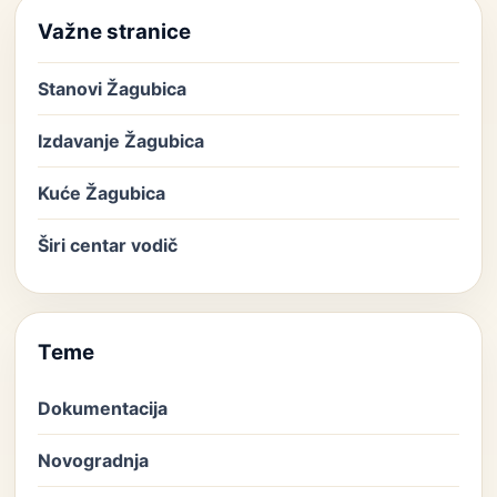
Važne stranice
Stanovi Žagubica
Izdavanje Žagubica
Kuće Žagubica
Širi centar vodič
Teme
Dokumentacija
Novogradnja