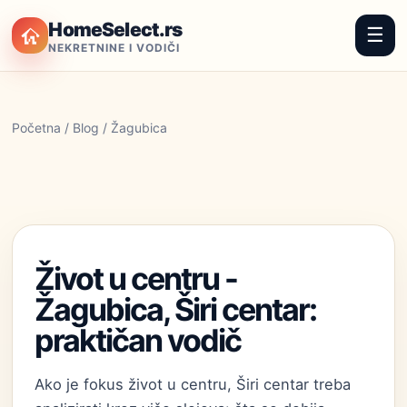
HomeSelect.rs
☰
NEKRETNINE I VODIČI
Početna
/
Blog
/ Žagubica
Život u centru -
Žagubica, Širi centar:
praktičan vodič
Ako je fokus život u centru, Širi centar treba