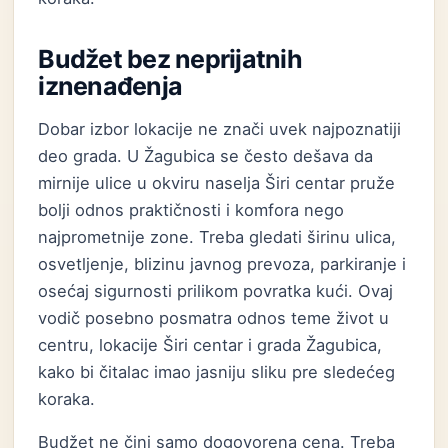
Budžet bez neprijatnih
iznenađenja
Dobar izbor lokacije ne znači uvek najpoznatiji
deo grada. U Žagubica se često dešava da
mirnije ulice u okviru naselja Širi centar pruže
bolji odnos praktičnosti i komfora nego
najprometnije zone. Treba gledati širinu ulica,
osvetljenje, blizinu javnog prevoza, parkiranje i
osećaj sigurnosti prilikom povratka kući. Ovaj
vodič posebno posmatra odnos teme život u
centru, lokacije Širi centar i grada Žagubica,
kako bi čitalac imao jasniju sliku pre sledećeg
koraka.
Budžet ne čini samo dogovorena cena. Treba