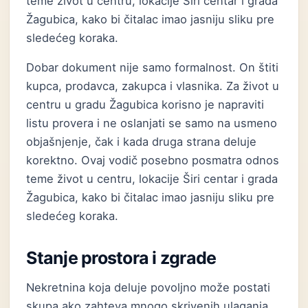
teme život u centru, lokacije Širi centar i grada
Žagubica, kako bi čitalac imao jasniju sliku pre
sledećeg koraka.
Dobar dokument nije samo formalnost. On štiti
kupca, prodavca, zakupca i vlasnika. Za život u
centru u gradu Žagubica korisno je napraviti
listu provera i ne oslanjati se samo na usmeno
objašnjenje, čak i kada druga strana deluje
korektno. Ovaj vodič posebno posmatra odnos
teme život u centru, lokacije Širi centar i grada
Žagubica, kako bi čitalac imao jasniju sliku pre
sledećeg koraka.
Stanje prostora i zgrade
Nekretnina koja deluje povoljno može postati
skupa ako zahteva mnogo skrivenih ulaganja.