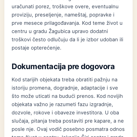
uračunati porez, troškove overe, eventualnu
proviziju, preseljenje, nameštaj, popravke i
prve mesece prilagođavanja. Kod teme život u
centru u gradu Žagubica upravo dodatni
troškovi često odlučuju da li je izbor udoban ili
postaje opterećenje.
Dokumentacija pre dogovora
Kod starijih objekata treba obratiti pažnju na
istoriju promena, dogradnje, adaptacije i sve
što može uticati na budući prenos. Kod novijih
objekata važno je razumeti fazu izgradnje,
dozvole, rokove i obaveze investitora. U oba
slučaja, pitanja treba postaviti pre kapare, a ne
posle nje. Ovaj vodič posebno posmatra odnos