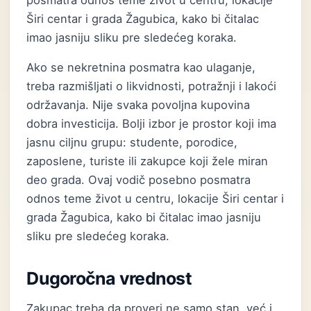
posmatra odnos teme život u centru, lokacije
Širi centar i grada Žagubica, kako bi čitalac
imao jasniju sliku pre sledećeg koraka.
Ako se nekretnina posmatra kao ulaganje,
treba razmišljati o likvidnosti, potražnji i lakoći
održavanja. Nije svaka povoljna kupovina
dobra investicija. Bolji izbor je prostor koji ima
jasnu ciljnu grupu: studente, porodice,
zaposlene, turiste ili zakupce koji žele miran
deo grada. Ovaj vodič posebno posmatra
odnos teme život u centru, lokacije Širi centar i
grada Žagubica, kako bi čitalac imao jasniju
sliku pre sledećeg koraka.
Dugoročna vrednost
Zakupac treba da proveri ne samo stan, već i