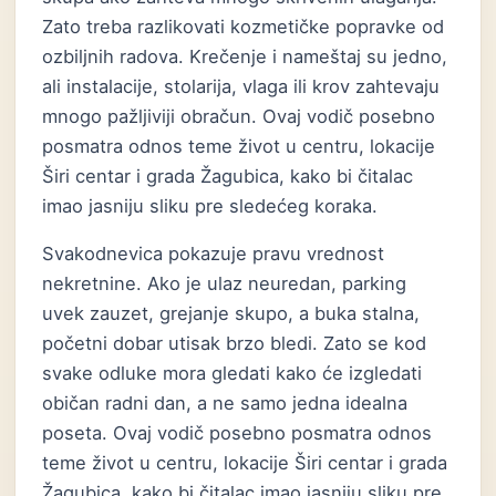
Zato treba razlikovati kozmetičke popravke od
ozbiljnih radova. Krečenje i nameštaj su jedno,
ali instalacije, stolarija, vlaga ili krov zahtevaju
mnogo pažljiviji obračun. Ovaj vodič posebno
posmatra odnos teme život u centru, lokacije
Širi centar i grada Žagubica, kako bi čitalac
imao jasniju sliku pre sledećeg koraka.
Svakodnevica pokazuje pravu vrednost
nekretnine. Ako je ulaz neuredan, parking
uvek zauzet, grejanje skupo, a buka stalna,
početni dobar utisak brzo bledi. Zato se kod
svake odluke mora gledati kako će izgledati
običan radni dan, a ne samo jedna idealna
poseta. Ovaj vodič posebno posmatra odnos
teme život u centru, lokacije Širi centar i grada
Žagubica, kako bi čitalac imao jasniju sliku pre