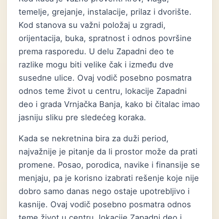
temelje, grejanje, instalacije, prilaz i dvorište.
Kod stanova su važni položaj u zgradi,
orijentacija, buka, spratnost i odnos površine
prema rasporedu. U delu Zapadni deo te
razlike mogu biti velike čak i između dve
susedne ulice. Ovaj vodič posebno posmatra
odnos teme život u centru, lokacije Zapadni
deo i grada Vrnjačka Banja, kako bi čitalac imao
jasniju sliku pre sledećeg koraka.
Kada se nekretnina bira za duži period,
najvažnije je pitanje da li prostor može da prati
promene. Posao, porodica, navike i finansije se
menjaju, pa je korisno izabrati rešenje koje nije
dobro samo danas nego ostaje upotrebljivo i
kasnije. Ovaj vodič posebno posmatra odnos
teme život u centru, lokacije Zapadni deo i