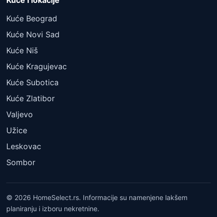
Kuće i lokacije
Kuće Beograd
Kuće Novi Sad
Kuće Niš
Kuće Kragujevac
Kuće Subotica
Kuće Zlatibor
Valjevo
Užice
Leskovac
Sombor
© 2026 HomeSelect.rs. Informacije su namenjene lakšem
planiranju i izboru nekretnine.