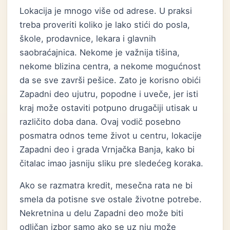
Lokacija je mnogo više od adrese. U praksi
treba proveriti koliko je lako stići do posla,
škole, prodavnice, lekara i glavnih
saobraćajnica. Nekome je važnija tišina,
nekome blizina centra, a nekome mogućnost
da se sve završi pešice. Zato je korisno obići
Zapadni deo ujutru, popodne i uveče, jer isti
kraj može ostaviti potpuno drugačiji utisak u
različito doba dana. Ovaj vodič posebno
posmatra odnos teme život u centru, lokacije
Zapadni deo i grada Vrnjačka Banja, kako bi
čitalac imao jasniju sliku pre sledećeg koraka.
Ako se razmatra kredit, mesečna rata ne bi
smela da potisne sve ostale životne potrebe.
Nekretnina u delu Zapadni deo može biti
odličan izbor samo ako se uz nju može