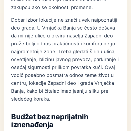
zakupcu ako se okolnosti promene.
Dobar izbor lokacije ne znači uvek najpoznatiji
deo grada. U Vrnjačka Banja se često dešava
da mirnije ulice u okviru naselja Zapadni deo
pruže bolji odnos praktičnosti i komfora nego
najprometnije zone. Treba gledati širinu ulica,
osvetljenje, blizinu javnog prevoza, parkiranje i
osećaj sigurnosti prilikom povratka kući. Ovaj
vodič posebno posmatra odnos teme život u
centru, lokacije Zapadni deo i grada Vrnjačka
Banja, kako bi čitalac imao jasniju sliku pre
sledećeg koraka.
Budžet bez neprijatnih
iznenađenja