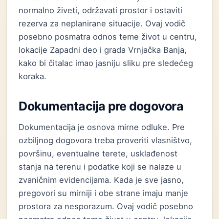
normalno živeti, održavati prostor i ostaviti
rezerva za neplanirane situacije. Ovaj vodič
posebno posmatra odnos teme život u centru,
lokacije Zapadni deo i grada Vrnjačka Banja,
kako bi čitalac imao jasniju sliku pre sledećeg
koraka.
Dokumentacija pre dogovora
Dokumentacija je osnova mirne odluke. Pre
ozbiljnog dogovora treba proveriti vlasništvo,
površinu, eventualne terete, usklađenost
stanja na terenu i podatke koji se nalaze u
zvaničnim evidencijama. Kada je sve jasno,
pregovori su mirniji i obe strane imaju manje
prostora za nesporazum. Ovaj vodič posebno