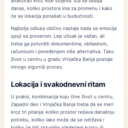
analizirati kroz više slojeva: šta se dobija
danas, koliko prostora ima za promenu i kako
će se lokacija ponašati u budućnosti.
Najbolja odluka obično nastaje kada se emocija
spoji sa proverom. Lep utisak je važan, ali
treba ga potvrditi dokumentima, obilaskom,
računicom i poređenjem više alternativa. Tako
život u centru u gradu Vrnjačka Banja postaje
mnogo sigurniji proces.
Lokacija i svakodnevni ritam
U praksi, kombinacija koju čine život u centru,
Zapadni deo i Vrnjačka Banja treba da se meri
kroz tri pitanja: koliko prostor rešava današnju
potrebu, koliko lako može da se održava i
koliko će biti razumljiv sledećem kupcu ili