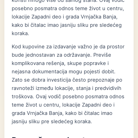
koristi mnogo više od samog stana. Ovaj vodič
posebno posmatra odnos teme život u centru,
lokacije Zapadni deo i grada Vrnjačka Banja,
kako bi čitalac imao jasniju sliku pre sledećeg
koraka.
Kod kupovine za izdavanje važno je da prostor
bude jednostavan za održavanje. Previše
komplikovana rešenja, skupe popravke i
nejasna dokumentacija mogu pojesti dobit.
Zato se dobra investicija često prepoznaje po
ravnoteži između lokacije, stanja i predvidivih
troškova. Ovaj vodič posebno posmatra odnos
teme život u centru, lokacije Zapadni deo i
grada Vrnjačka Banja, kako bi čitalac imao
jasniju sliku pre sledećeg koraka.