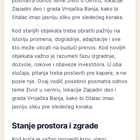
posmatra odnos teme život u centru, lokacije
Zapadni deo i grada Vrnjačka Banja, kako bi
čitalac imao jasniju sliku pre sledećeg koraka.
Kod starijih objekata treba obratiti pažnju na
istoriju promena, dogradnje, adaptacije i sve
što može uticati na budući prenos. Kod novijih
objekata važno je razumeti fazu izgradnje,
dozvole, rokove i obaveze investitora. U oba
slučaja, pitanja treba postaviti pre kapare, a ne
posle nje. Ovaj vodič posebno posmatra odnos
teme život u centru, lokacije Zapadni deo i
grada Vrnjačka Banja, kako bi čitalac imao
jasniju sliku pre sledećeg koraka.
Stanje prostora i zgrade
Kod kuća je važno proveriti krov, vlagu,