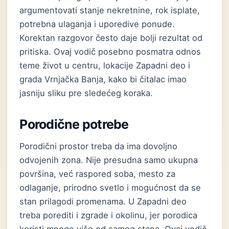
argumentovati stanje nekretnine, rok isplate,
potrebna ulaganja i uporedive ponude.
Korektan razgovor često daje bolji rezultat od
pritiska. Ovaj vodič posebno posmatra odnos
teme život u centru, lokacije Zapadni deo i
grada Vrnjačka Banja, kako bi čitalac imao
jasniju sliku pre sledećeg koraka.
Porodične potrebe
Porodični prostor treba da ima dovoljno
odvojenih zona. Nije presudna samo ukupna
površina, već raspored soba, mesto za
odlaganje, prirodno svetlo i mogućnost da se
stan prilagodi promenama. U Zapadni deo
treba porediti i zgrade i okolinu, jer porodica