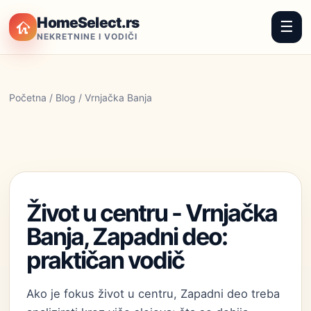
HomeSelect.rs
☰
NEKRETNINE I VODIČI
Početna
/
Blog
/ Vrnjačka Banja
Život u centru - Vrnjačka
Banja, Zapadni deo:
praktičan vodič
Ako je fokus život u centru, Zapadni deo treba