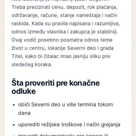
Treba precizirati cenu, depozit, rok plaćanja,
održavanje, račune, stanje nameštaja i način
raskida. Kada su pravila napisana i razumljiva,
odnos između vlasnika i zakupca je stabilniji.
Ovaj vodič posebno posmatra odnos teme
život u centru, lokacije Severni deo i grada
Titel, kako bi čitalac imao jasniju sliku pre
sledećeg koraka.
Šta proveriti pre konačne
odluke
obići Severni deo u više termina tokom
dana
uporediti režijske troškove i način grejanja