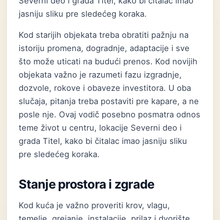
Severni deo i grada Titel, kako bi čitalac imao
jasniju sliku pre sledećeg koraka.
Kod starijih objekata treba obratiti pažnju na
istoriju promena, dogradnje, adaptacije i sve
što može uticati na budući prenos. Kod novijih
objekata važno je razumeti fazu izgradnje,
dozvole, rokove i obaveze investitora. U oba
slučaja, pitanja treba postaviti pre kapare, a ne
posle nje. Ovaj vodič posebno posmatra odnos
teme život u centru, lokacije Severni deo i
grada Titel, kako bi čitalac imao jasniju sliku
pre sledećeg koraka.
Stanje prostora i zgrade
Kod kuća je važno proveriti krov, vlagu,
temelje, grejanje, instalacije, prilaz i dvorište.