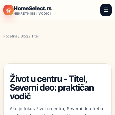
HomeSelect.rs
☰
NEKRETNINE I VODIČI
Početna
/
Blog
/ Titel
Život u centru - Titel,
Severni deo: praktičan
vodič
Ako je fokus život u centru, Severni deo treba