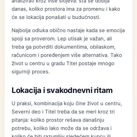
analizirati kroz više slojeva: šta se dobija
danas, koliko prostora ima za promenu i kako
će se lokacija ponašati u budućnosti.
Najbolja odluka obično nastaje kada se emocija
spoji sa proverom. Lep utisak je važan, ali
treba ga potvrditi dokumentima, obilaskom,
računicom i poređenjem više alternativa. Tako
život u centru u gradu Titel postaje mnogo
sigurniji proces.
Lokacija i svakodnevni ritam
U praksi, kombinacija koju čine život u centru,
Severni deo i Titel treba da se meri kroz tri
pitanja: koliko prostor rešava današnju
potrebu, koliko lako može da se održava i
koliko će biti razumljiv sledećem kupcu ili