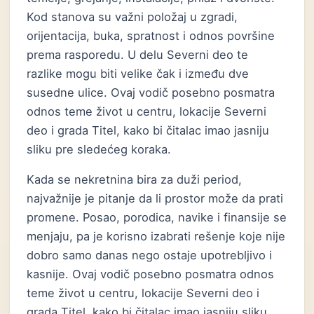
Kod stanova su važni položaj u zgradi,
orijentacija, buka, spratnost i odnos površine
prema rasporedu. U delu Severni deo te
razlike mogu biti velike čak i između dve
susedne ulice. Ovaj vodič posebno posmatra
odnos teme život u centru, lokacije Severni
deo i grada Titel, kako bi čitalac imao jasniju
sliku pre sledećeg koraka.
Kada se nekretnina bira za duži period,
najvažnije je pitanje da li prostor može da prati
promene. Posao, porodica, navike i finansije se
menjaju, pa je korisno izabrati rešenje koje nije
dobro samo danas nego ostaje upotrebljivo i
kasnije. Ovaj vodič posebno posmatra odnos
teme život u centru, lokacije Severni deo i
grada Titel, kako bi čitalac imao jasniju sliku