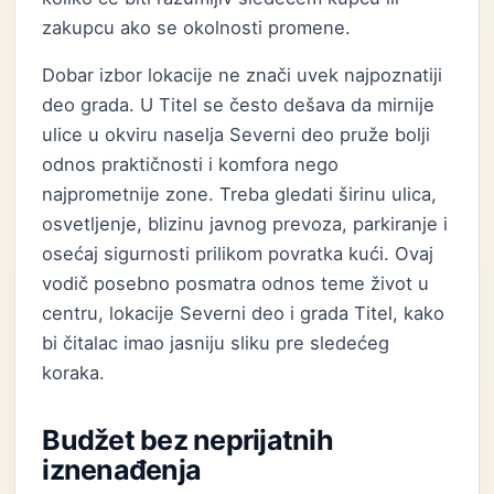
zakupcu ako se okolnosti promene.
Dobar izbor lokacije ne znači uvek najpoznatiji
deo grada. U Titel se često dešava da mirnije
ulice u okviru naselja Severni deo pruže bolji
odnos praktičnosti i komfora nego
najprometnije zone. Treba gledati širinu ulica,
osvetljenje, blizinu javnog prevoza, parkiranje i
osećaj sigurnosti prilikom povratka kući. Ovaj
vodič posebno posmatra odnos teme život u
centru, lokacije Severni deo i grada Titel, kako
bi čitalac imao jasniju sliku pre sledećeg
koraka.
Budžet bez neprijatnih
iznenađenja