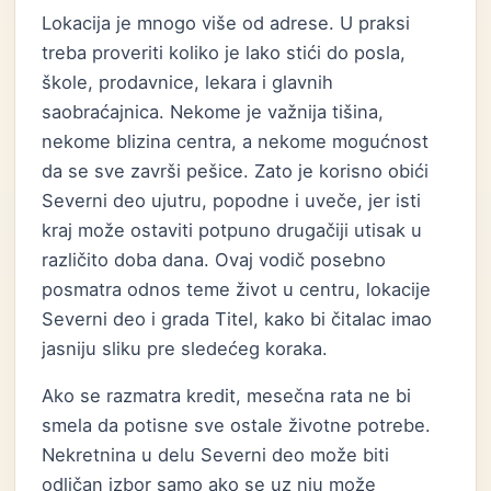
Lokacija je mnogo više od adrese. U praksi
treba proveriti koliko je lako stići do posla,
škole, prodavnice, lekara i glavnih
saobraćajnica. Nekome je važnija tišina,
nekome blizina centra, a nekome mogućnost
da se sve završi pešice. Zato je korisno obići
Severni deo ujutru, popodne i uveče, jer isti
kraj može ostaviti potpuno drugačiji utisak u
različito doba dana. Ovaj vodič posebno
posmatra odnos teme život u centru, lokacije
Severni deo i grada Titel, kako bi čitalac imao
jasniju sliku pre sledećeg koraka.
Ako se razmatra kredit, mesečna rata ne bi
smela da potisne sve ostale životne potrebe.
Nekretnina u delu Severni deo može biti
odličan izbor samo ako se uz nju može