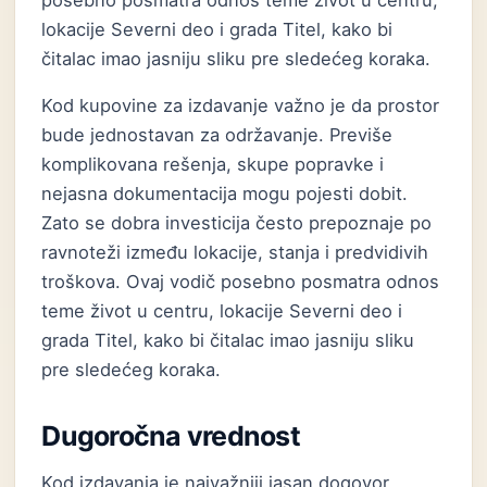
posebno posmatra odnos teme život u centru,
lokacije Severni deo i grada Titel, kako bi
čitalac imao jasniju sliku pre sledećeg koraka.
Kod kupovine za izdavanje važno je da prostor
bude jednostavan za održavanje. Previše
komplikovana rešenja, skupe popravke i
nejasna dokumentacija mogu pojesti dobit.
Zato se dobra investicija često prepoznaje po
ravnoteži između lokacije, stanja i predvidivih
troškova. Ovaj vodič posebno posmatra odnos
teme život u centru, lokacije Severni deo i
grada Titel, kako bi čitalac imao jasniju sliku
pre sledećeg koraka.
Dugoročna vrednost
Kod izdavanja je najvažniji jasan dogovor.