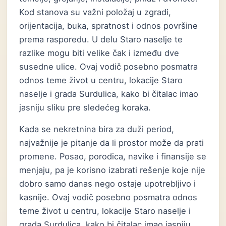
Kod stanova su važni položaj u zgradi,
orijentacija, buka, spratnost i odnos površine
prema rasporedu. U delu Staro naselje te
razlike mogu biti velike čak i između dve
susedne ulice. Ovaj vodič posebno posmatra
odnos teme život u centru, lokacije Staro
naselje i grada Surdulica, kako bi čitalac imao
jasniju sliku pre sledećeg koraka.
Kada se nekretnina bira za duži period,
najvažnije je pitanje da li prostor može da prati
promene. Posao, porodica, navike i finansije se
menjaju, pa je korisno izabrati rešenje koje nije
dobro samo danas nego ostaje upotrebljivo i
kasnije. Ovaj vodič posebno posmatra odnos
teme život u centru, lokacije Staro naselje i
grada Surdulica, kako bi čitalac imao jasniju