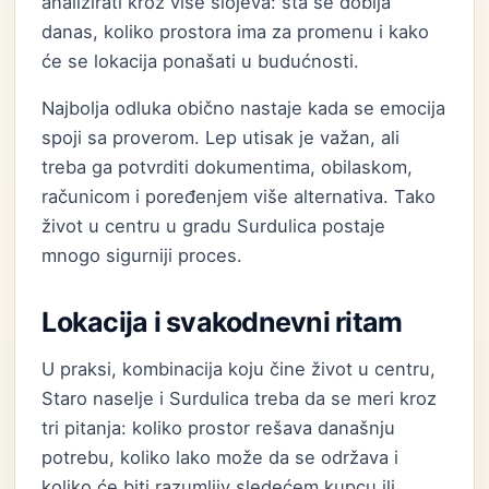
analizirati kroz više slojeva: šta se dobija
danas, koliko prostora ima za promenu i kako
će se lokacija ponašati u budućnosti.
Najbolja odluka obično nastaje kada se emocija
spoji sa proverom. Lep utisak je važan, ali
treba ga potvrditi dokumentima, obilaskom,
računicom i poređenjem više alternativa. Tako
život u centru u gradu Surdulica postaje
mnogo sigurniji proces.
Lokacija i svakodnevni ritam
U praksi, kombinacija koju čine život u centru,
Staro naselje i Surdulica treba da se meri kroz
tri pitanja: koliko prostor rešava današnju
potrebu, koliko lako može da se održava i
koliko će biti razumljiv sledećem kupcu ili