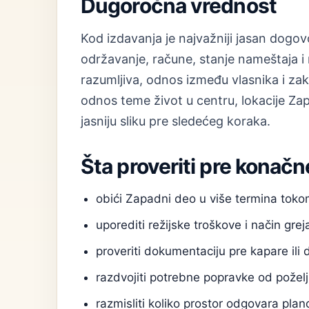
Dugoročna vrednost
Kod izdavanja je najvažniji jasan dogovo
održavanje, račune, stanje nameštaja i 
razumljiva, odnos između vlasnika i zak
odnos teme život u centru, lokacije Za
jasniju sliku pre sledećeg koraka.
Šta proveriti pre konačn
obići Zapadni deo u više termina tok
uporediti režijske troškove i način grej
proveriti dokumentaciju pre kapare ili 
razdvojiti potrebne popravke od poželj
razmisliti koliko prostor odgovara pl