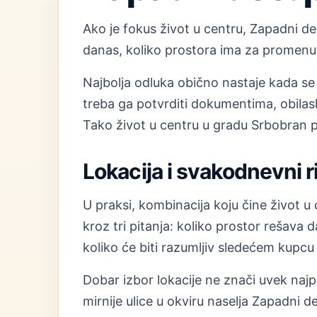
Ako je fokus život u centru, Zapadni deo
danas, koliko prostora ima za promenu 
Najbolja odluka obično nastaje kada se 
treba ga potvrditi dokumentima, obilas
Tako život u centru u gradu Srbobran p
Lokacija i svakodnevni 
U praksi, kombinacija koju čine život u
kroz tri pitanja: koliko prostor rešava
koliko će biti razumljiv sledećem kupcu
Dobar izbor lokacije ne znači uvek naj
mirnije ulice u okviru naselja Zapadni 