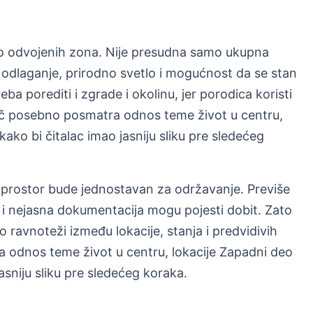
no odvojenih zona. Nije presudna samo ukupna
odlaganje, prirodno svetlo i mogućnost da se stan
a porediti i zgrade i okolinu, jer porodica koristi
č posebno posmatra odnos teme život u centru,
ako bi čitalac imao jasniju sliku pre sledećeg
 prostor bude jednostavan za održavanje. Previše
i nejasna dokumentacija mogu pojesti dobit. Zato
 ravnoteži između lokacije, stanja i predvidivih
 odnos teme život u centru, lokacije Zapadni deo
asniju sliku pre sledećeg koraka.