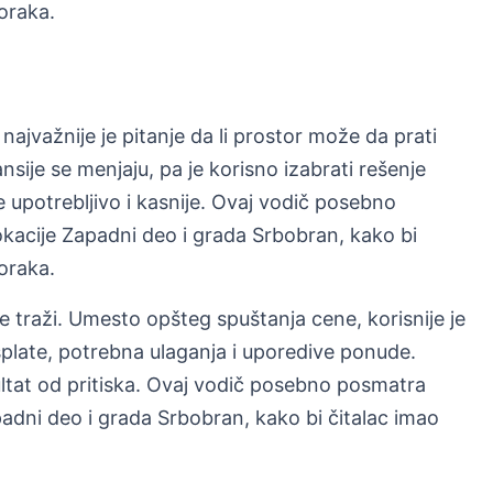
koraka.
najvažnije je pitanje da li prostor može da prati
sije se menjaju, pa je korisno izabrati rešenje
 upotrebljivo i kasnije. Ovaj vodič posebno
kacije Zapadni deo i grada Srbobran, kako bi
koraka.
e traži. Umesto opšteg spuštanja cene, korisnije je
splate, potrebna ulaganja i uporedive ponude.
ultat od pritiska. Ovaj vodič posebno posmatra
padni deo i grada Srbobran, kako bi čitalac imao