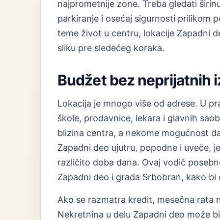
najprometnije zone. Treba gledati širinu
parkiranje i osećaj sigurnosti priliko
teme život u centru, lokacije Zapadni d
sliku pre sledećeg koraka.
Budžet bez neprijatnih 
Lokacija je mnogo više od adrese. U prak
škole, prodavnice, lekara i glavnih sao
blizina centra, a nekome mogućnost da s
Zapadni deo ujutru, popodne i uveče, jer
različito doba dana. Ovaj vodič posebn
Zapadni deo i grada Srbobran, kako bi č
Ako se razmatra kredit, mesečna rata n
Nekretnina u delu Zapadni deo može bi