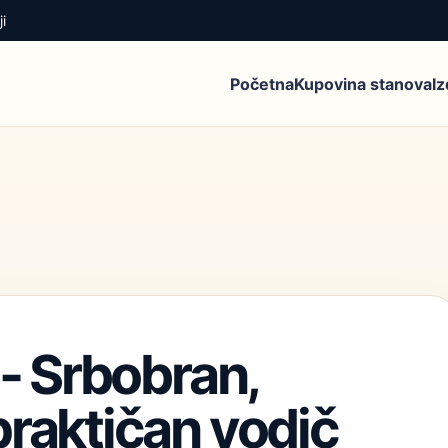
i
Početna
Kupovina stanova
I
 - Srbobran,
praktičan vodič