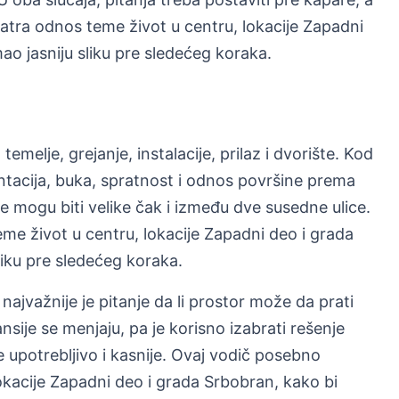
tra odnos teme život u centru, lokacije Zapadni
ao jasniju sliku pre sledećeg koraka.
temelje, grejanje, instalacije, prilaz i dvorište. Kod
entacija, buka, spratnost i odnos površine prema
e mogu biti velike čak i između dve susedne ulice.
e život u centru, lokacije Zapadni deo i grada
liku pre sledećeg koraka.
najvažnije je pitanje da li prostor može da prati
sije se menjaju, pa je korisno izabrati rešenje
 upotrebljivo i kasnije. Ovaj vodič posebno
kacije Zapadni deo i grada Srbobran, kako bi