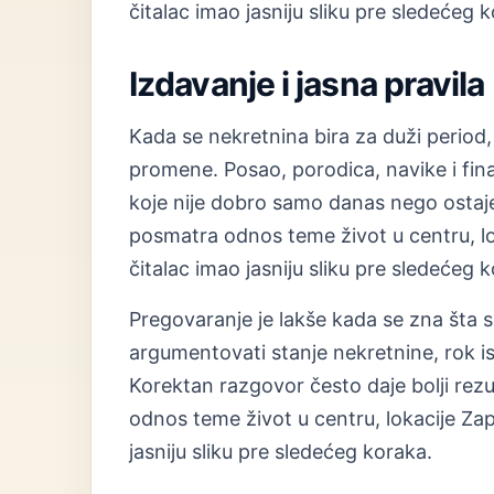
čitalac imao jasniju sliku pre sledećeg 
Izdavanje i jasna pravila
Kada se nekretnina bira za duži period, 
promene. Posao, porodica, navike i finan
koje nije dobro samo danas nego ostaje
posmatra odnos teme život u centru, lo
čitalac imao jasniju sliku pre sledećeg 
Pregovaranje je lakše kada se zna šta s
argumentovati stanje nekretnine, rok i
Korektan razgovor često daje bolji rez
odnos teme život u centru, lokacije Za
jasniju sliku pre sledećeg koraka.