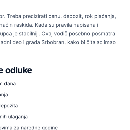
r. Treba precizirati cenu, depozit, rok plaćanja,
način raskida. Kada su pravila napisana i
upca je stabilniji. Ovaj vodič posebno posmatra
padni deo i grada Srbobran, kako bi čitalac imao
e odluke
om dana
anja
depozita
nih ulaganja
anovima za naredne godine