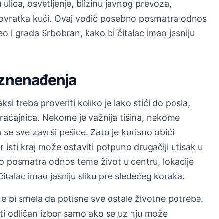
 ulica, osvetljenje, blizinu javnog prevoza,
m povratka kući. Ovaj vodič posebno posmatra odnos
eo i grada Srbobran, kako bi čitalac imao jasniju
iznenađenja
si treba proveriti koliko je lako stići do posla,
braćajnica. Nekome je važnija tišina, nekome
e sve završi pešice. Zato je korisno obići
 isti kraj može ostaviti potpuno drugačiji utisak u
o posmatra odnos teme život u centru, lokacije
italac imao jasniju sliku pre sledećeg koraka.
e bi smela da potisne sve ostale životne potrebe.
ti odličan izbor samo ako se uz nju može