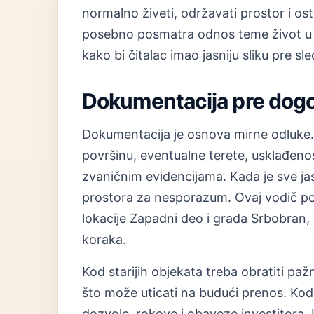
normalno živeti, održavati prostor i ost
posebno posmatra odnos teme život u c
kako bi čitalac imao jasniju sliku pre s
Dokumentacija pre dog
Dokumentacija je osnova mirne odluke. 
površinu, eventualne terete, usklađenos
zvaničnim evidencijama. Kada je sve jas
prostora za nesporazum. Ovaj vodič p
lokacije Zapadni deo i grada Srbobran, k
koraka.
Kod starijih objekata treba obratiti paž
što može uticati na budući prenos. Kod 
dozvole, rokove i obaveze investitora. U