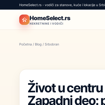
HomeSelect.rs - vodiči za stanove, kuće i lokacije u Srbij
HomeSelect.rs
NEKRETNINE I VODIČI
Početna
/
Blog
/ Srbobran
Život u centru
Zapadni deo: 