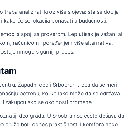
 treba analizirati kroz više slojeva: šta se dobija
i kako će se lokacija ponašati u budućnosti.
emocija spoji sa proverom. Lep utisak je važan, ali
kom, računicom i poređenjem više alternativa.
ostaje mnogo sigurniji proces.
ritam
 centru, Zapadni deo i Srbobran treba da se meri
 današnju potrebu, koliko lako može da se održava i
 ili zakupcu ako se okolnosti promene.
poznatiji deo grada. U Srbobran se često dešava da
deo pruže bolji odnos praktičnosti i komfora nego