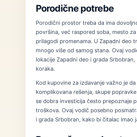
Porodične potrebe
Porodični prostor treba da ima dovolj
površina, već raspored soba, mesto za 
prilagodi promenama. U Zapadni deo treb
mnogo više od samog stana. Ovaj vodi
lokacije Zapadni deo i grada Srbobran, k
koraka.
Kod kupovine za izdavanje važno je da
komplikovana rešenja, skupe popravke 
se dobra investicija često prepoznaje po
troškova. Ovaj vodič posebno posmatra
i grada Srbobran, kako bi čitalac imao j