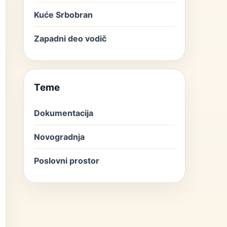
Kuće Srbobran
Zapadni deo vodič
Teme
Dokumentacija
Novogradnja
Poslovni prostor