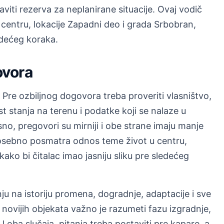
aviti rezerva za neplanirane situacije. Ovaj vodič
entru, lokacije Zapadni deo i grada Srbobran,
ledećeg koraka.
ovora
Pre ozbiljnog dogovora treba proveriti vlasništvo,
t stanja na terenu i podatke koji se nalaze u
no, pregovori su mirniji i obe strane imaju manje
osebno posmatra odnos teme život u centru,
ako bi čitalac imao jasniju sliku pre sledećeg
nju na istoriju promena, dogradnje, adaptacije i sve
novijih objekata važno je razumeti fazu izgradnje,
 oba slučaja, pitanja treba postaviti pre kapare, a