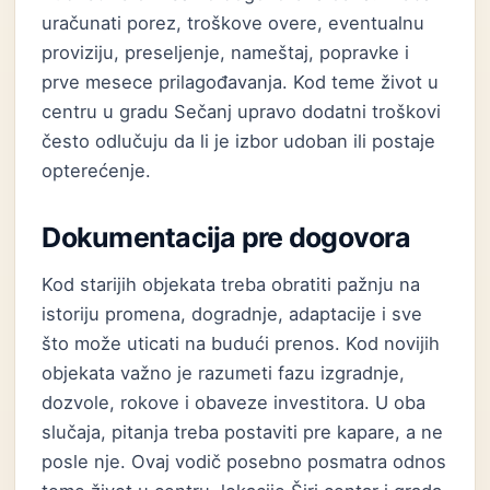
uračunati porez, troškove overe, eventualnu
proviziju, preseljenje, nameštaj, popravke i
prve mesece prilagođavanja. Kod teme život u
centru u gradu Sečanj upravo dodatni troškovi
često odlučuju da li je izbor udoban ili postaje
opterećenje.
Dokumentacija pre dogovora
Kod starijih objekata treba obratiti pažnju na
istoriju promena, dogradnje, adaptacije i sve
što može uticati na budući prenos. Kod novijih
objekata važno je razumeti fazu izgradnje,
dozvole, rokove i obaveze investitora. U oba
slučaja, pitanja treba postaviti pre kapare, a ne
posle nje. Ovaj vodič posebno posmatra odnos