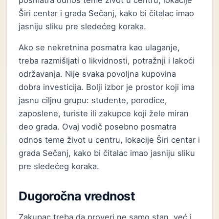
posmatra odnos teme život u centru, lokacije
Širi centar i grada Sečanj, kako bi čitalac imao
jasniju sliku pre sledećeg koraka.
Ako se nekretnina posmatra kao ulaganje,
treba razmišljati o likvidnosti, potražnji i lakoći
održavanja. Nije svaka povoljna kupovina
dobra investicija. Bolji izbor je prostor koji ima
jasnu ciljnu grupu: studente, porodice,
zaposlene, turiste ili zakupce koji žele miran
deo grada. Ovaj vodič posebno posmatra
odnos teme život u centru, lokacije Širi centar i
grada Sečanj, kako bi čitalac imao jasniju sliku
pre sledećeg koraka.
Dugoročna vrednost
Zakupac treba da proveri ne samo stan, već i