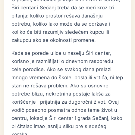
Širi centar i Sečanj treba da se meri kroz tri
pitanja: koliko prostor rešava današnju
potrebu, koliko lako može da se održava i
koliko će biti razumljiv sledećem kupcu ili
zakupcu ako se okolnosti promene.
Kada se porede ulice u naselju Širi centar,
korisno je razmišljati o dnevnom rasporedu
cele porodice. Ako se svakog dana prelazi
mnogo vremena do škole, posla ili vrtića, ni lep
stan ne rešava problem. Ako su osnovne
potrebe blizu, nekretnina postaje lakša za
korišćenje i prijatnija za dugoročni život. Ovaj
vodič posebno posmatra odnos teme život u
centru, lokacije Širi centar i grada Sečanj, kako
bi čitalac imao jasniju sliku pre sledećeg
koraka.