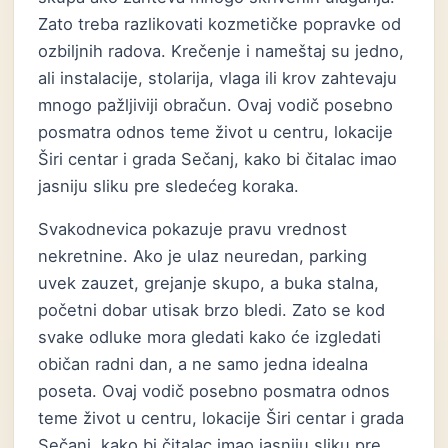
Zato treba razlikovati kozmetičke popravke od
ozbiljnih radova. Krečenje i nameštaj su jedno,
ali instalacije, stolarija, vlaga ili krov zahtevaju
mnogo pažljiviji obračun. Ovaj vodič posebno
posmatra odnos teme život u centru, lokacije
Širi centar i grada Sečanj, kako bi čitalac imao
jasniju sliku pre sledećeg koraka.
Svakodnevica pokazuje pravu vrednost
nekretnine. Ako je ulaz neuredan, parking
uvek zauzet, grejanje skupo, a buka stalna,
početni dobar utisak brzo bledi. Zato se kod
svake odluke mora gledati kako će izgledati
običan radni dan, a ne samo jedna idealna
poseta. Ovaj vodič posebno posmatra odnos
teme život u centru, lokacije Širi centar i grada
Sečanj, kako bi čitalac imao jasniju sliku pre