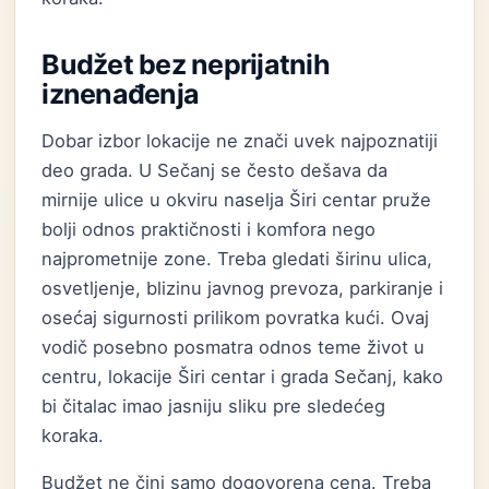
Budžet bez neprijatnih
iznenađenja
Dobar izbor lokacije ne znači uvek najpoznatiji
deo grada. U Sečanj se često dešava da
mirnije ulice u okviru naselja Širi centar pruže
bolji odnos praktičnosti i komfora nego
najprometnije zone. Treba gledati širinu ulica,
osvetljenje, blizinu javnog prevoza, parkiranje i
osećaj sigurnosti prilikom povratka kući. Ovaj
vodič posebno posmatra odnos teme život u
centru, lokacije Širi centar i grada Sečanj, kako
bi čitalac imao jasniju sliku pre sledećeg
koraka.
Budžet ne čini samo dogovorena cena. Treba