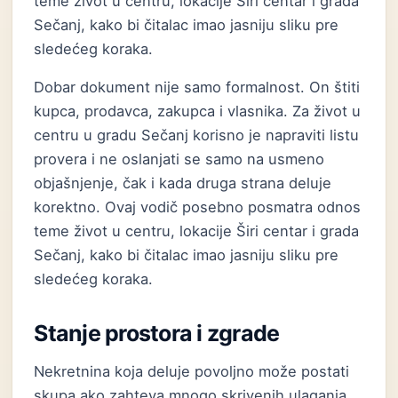
teme život u centru, lokacije Širi centar i grada
Sečanj, kako bi čitalac imao jasniju sliku pre
sledećeg koraka.
Dobar dokument nije samo formalnost. On štiti
kupca, prodavca, zakupca i vlasnika. Za život u
centru u gradu Sečanj korisno je napraviti listu
provera i ne oslanjati se samo na usmeno
objašnjenje, čak i kada druga strana deluje
korektno. Ovaj vodič posebno posmatra odnos
teme život u centru, lokacije Širi centar i grada
Sečanj, kako bi čitalac imao jasniju sliku pre
sledećeg koraka.
Stanje prostora i zgrade
Nekretnina koja deluje povoljno može postati
skupa ako zahteva mnogo skrivenih ulaganja.