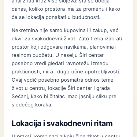
analizirati kroz više slojeva: šta se dobija
danas, koliko prostora ima za promenu i kako
će se lokacija ponašati u budućnosti.
Nekretnina nije samo kupovina ili zakup, već
okvir za svakodnevni život. Zato treba izabrati
prostor koji odgovara navikama, planovima i
realnom budžetu. U naselju Širi centar
posebno vredi gledati ravnotežu između
praktičnosti, mira i dugoročne upotrebljivosti.
Ovaj vodič posebno posmatra odnos teme
život u centru, lokacije Širi centar i grada
Sečanj, kako bi čitalac imao jasniju sliku pre
sledećeg koraka.
Lokacija i svakodnevni ritam
U praksi, kombinacija koju čine život u centru,