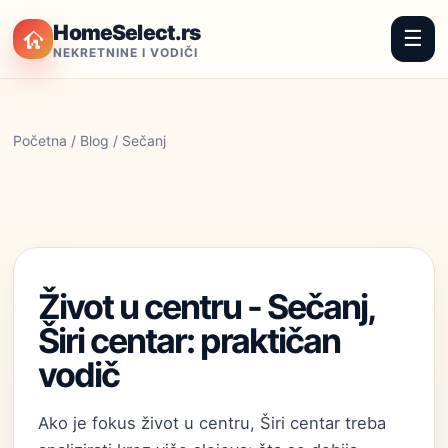
HomeSelect.rs
☰
NEKRETNINE I VODIČI
Početna
/
Blog
/ Sečanj
Život u centru - Sečanj,
Širi centar: praktičan
vodič
Ako je fokus život u centru, Širi centar treba