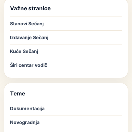
Važne stranice
Stanovi Sečanj
Izdavanje Sečanj
Kuće Sečanj
Širi centar vodič
Teme
Dokumentacija
Novogradnja