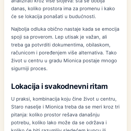
analizirati kroz više slojeva: šta se dobija
danas, koliko prostora ima za promenu i kako
će se lokacija ponašati u budućnosti.
Najbolja odluka obično nastaje kada se emocija
spoji sa proverom. Lep utisak je važan, ali
treba ga potvrditi dokumentima, obilaskom,
računicom i poređenjem više alternativa. Tako
život u centru u gradu Mionica postaje mnogo
sigurniji proces.
Lokacija i svakodnevni ritam
U praksi, kombinacija koju čine život u centru,
Staro naselje i Mionica treba da se meri kroz tri
pitanja: koliko prostor rešava današnju
potrebu, koliko lako može da se održava i
koliko će biti razumljiv sledećem kupcu ili