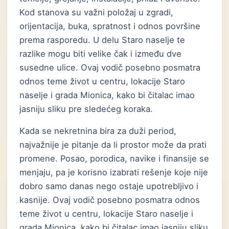
Kod stanova su važni položaj u zgradi,
orijentacija, buka, spratnost i odnos površine
prema rasporedu. U delu Staro naselje te
razlike mogu biti velike čak i između dve
susedne ulice. Ovaj vodič posebno posmatra
odnos teme život u centru, lokacije Staro
naselje i grada Mionica, kako bi čitalac imao
jasniju sliku pre sledećeg koraka.
Kada se nekretnina bira za duži period,
najvažnije je pitanje da li prostor može da prati
promene. Posao, porodica, navike i finansije se
menjaju, pa je korisno izabrati rešenje koje nije
dobro samo danas nego ostaje upotrebljivo i
kasnije. Ovaj vodič posebno posmatra odnos
teme život u centru, lokacije Staro naselje i
grada Mionica, kako bi čitalac imao jasniju sliku