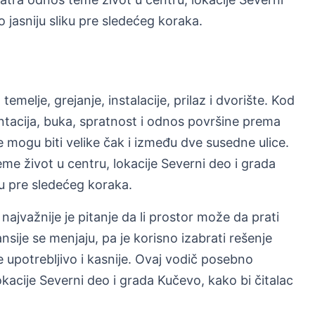
 jasniju sliku pre sledećeg koraka.
temelje, grejanje, instalacije, prilaz i dvorište. Kod
entacija, buka, spratnost i odnos površine prema
e mogu biti velike čak i između dve susedne ulice.
e život u centru, lokacije Severni deo i grada
ku pre sledećeg koraka.
najvažnije je pitanje da li prostor može da prati
sije se menjaju, pa je korisno izabrati rešenje
 upotrebljivo i kasnije. Ovaj vodič posebno
kacije Severni deo i grada Kučevo, kako bi čitalac