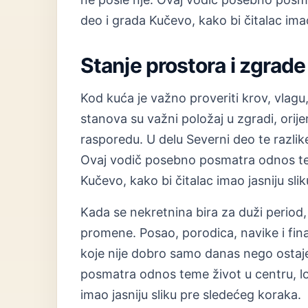
deo i grada Kučevo, kako bi čitalac imao
Stanje prostora i zgrade
Kod kuća je važno proveriti krov, vlagu, 
stanova su važni položaj u zgradi, orij
rasporedu. U delu Severni deo te razlik
Ovaj vodič posebno posmatra odnos tem
Kučevo, kako bi čitalac imao jasniju sli
Kada se nekretnina bira za duži period, 
promene. Posao, porodica, navike i finan
koje nije dobro samo danas nego ostaje
posmatra odnos teme život u centru, lo
imao jasniju sliku pre sledećeg koraka.