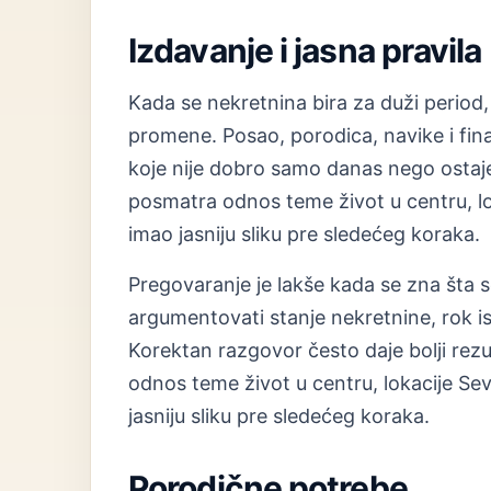
Izdavanje i jasna pravila
Kada se nekretnina bira za duži period, 
promene. Posao, porodica, navike i finan
koje nije dobro samo danas nego ostaje
posmatra odnos teme život u centru, lo
imao jasniju sliku pre sledećeg koraka.
Pregovaranje je lakše kada se zna šta s
argumentovati stanje nekretnine, rok i
Korektan razgovor često daje bolji rez
odnos teme život u centru, lokacije Sev
jasniju sliku pre sledećeg koraka.
Porodične potrebe