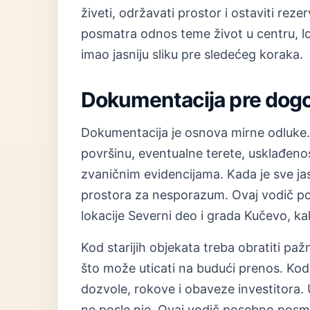
živeti, održavati prostor i ostaviti rez
posmatra odnos teme život u centru, lo
imao jasniju sliku pre sledećeg koraka.
Dokumentacija pre dog
Dokumentacija je osnova mirne odluke. 
površinu, eventualne terete, usklađenos
zvaničnim evidencijama. Kada je sve jas
prostora za nesporazum. Ovaj vodič p
lokacije Severni deo i grada Kučevo, kak
Kod starijih objekata treba obratiti paž
što može uticati na budući prenos. Kod 
dozvole, rokove i obaveze investitora. U
ne posle nje. Ovaj vodič posebno posma