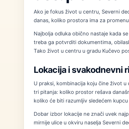
Ako je fokus život u centru, Severni deo 
danas, koliko prostora ima za promenu 
Najbolja odluka obično nastaje kada se 
treba ga potvrditi dokumentima, obilas
Tako život u centru u gradu Kučevo pos
Lokacija i svakodnevni 
U praksi, kombinacija koju čine život u
tri pitanja: koliko prostor rešava dana
koliko će biti razumljiv sledećem kupcu
Dobar izbor lokacije ne znači uvek naj
mirnije ulice u okviru naselja Severni 