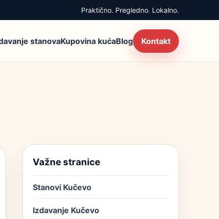
Praktično. Pregledno. Lokalno.
zdavanje stanova
Kupovina kuća
Blog
Kontakt
Važne stranice
Stanovi Kučevo
Izdavanje Kučevo