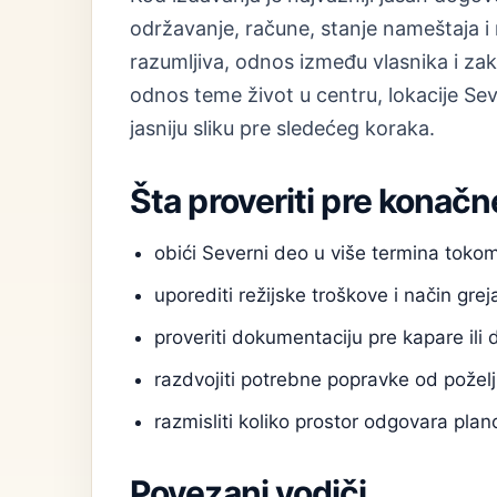
održavanje, račune, stanje nameštaja i 
razumljiva, odnos između vlasnika i zak
odnos teme život u centru, lokacije Sev
jasniju sliku pre sledećeg koraka.
Šta proveriti pre konačn
obići Severni deo u više termina toko
uporediti režijske troškove i način grej
proveriti dokumentaciju pre kapare ili 
razdvojiti potrebne popravke od poželj
razmisliti koliko prostor odgovara pl
Povezani vodiči