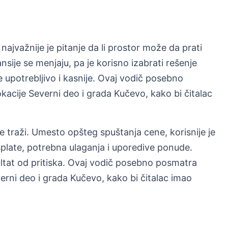
najvažnije je pitanje da li prostor može da prati
sije se menjaju, pa je korisno izabrati rešenje
 upotrebljivo i kasnije. Ovaj vodič posebno
kacije Severni deo i grada Kučevo, kako bi čitalac
e traži. Umesto opšteg spuštanja cene, korisnije je
splate, potrebna ulaganja i uporedive ponude.
ultat od pritiska. Ovaj vodič posebno posmatra
erni deo i grada Kučevo, kako bi čitalac imao