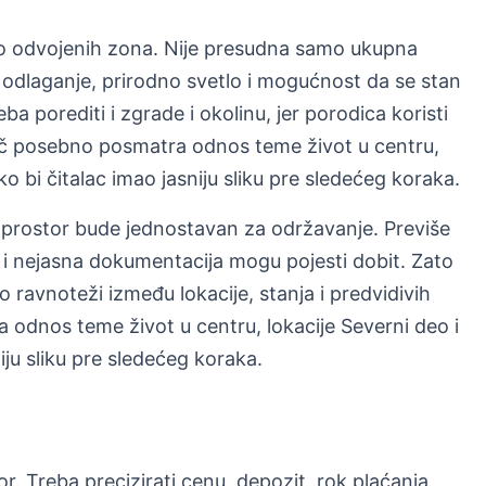
no odvojenih zona. Nije presudna samo ukupna
odlaganje, prirodno svetlo i mogućnost da se stan
 porediti i zgrade i okolinu, jer porodica koristi
č posebno posmatra odnos teme život u centru,
o bi čitalac imao jasniju sliku pre sledećeg koraka.
 prostor bude jednostavan za održavanje. Previše
i nejasna dokumentacija mogu pojesti dobit. Zato
 ravnoteži između lokacije, stanja i predvidivih
odnos teme život u centru, lokacije Severni deo i
iju sliku pre sledećeg koraka.
r. Treba precizirati cenu, depozit, rok plaćanja,