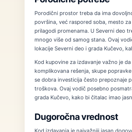
Porodični prostor treba da ima dovolj
površina, već raspored soba, mesto za 
prilagodi promenama. U Severni deo treba
mnogo više od samog stana. Ovaj vodi
lokacije Severni deo i grada Kučevo, kak
Kod kupovine za izdavanje važno je da
komplikovana rešenja, skupe popravke 
se dobra investicija često prepoznaje po
troškova. Ovaj vodič posebno posmatra 
grada Kučevo, kako bi čitalac imao jasn
Dugoročna vrednost
Kod izdavanja je najvažniji jasan dogovo