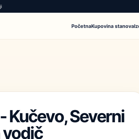
i
Početna
Kupovina stanova
I
 - Kučevo, Severni
 vodič