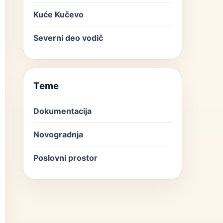
Kuće Kučevo
Severni deo vodič
Teme
Dokumentacija
Novogradnja
Poslovni prostor