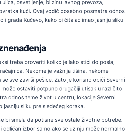
 ulica, osvetljenje, blizinu javnog prevoza,
m povratka kući. Ovaj vodič posebno posmatra odnos
o i grada Kučevo, kako bi čitalac imao jasniju sliku
iznenađenja
si treba proveriti koliko je lako stići do posla,
braćajnica. Nekome je važnija tišina, nekome
e sve završi pešice. Zato je korisno obići Severni
j može ostaviti potpuno drugačiji utisak u različito
a odnos teme život u centru, lokacije Severni
 jasniju sliku pre sledećeg koraka.
e bi smela da potisne sve ostale životne potrebe.
ti odličan izbor samo ako se uz nju može normalno