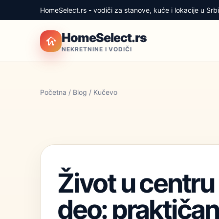
HomeSelect.rs - vodiči za stanove, kuće i lokacije u Srbij
HomeSelect.rs
NEKRETNINE I VODIČI
Početna
/
Blog
/ Kučevo
Život u centru
deo: praktičan