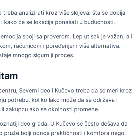
treba analizirati kroz više slojeva: šta se dobija
i kako će se lokacija ponašati u budućnosti.
emocija spoji sa proverom. Lep utisak je važan, ali
kom, računicom i poređenjem više alternativa.
taje mnogo sigurniji proces.
ritam
 centru, Severni deo i Kučevo treba da se meri kroz
šnju potrebu, koliko lako može da se održava i
 ili zakupcu ako se okolnosti promene.
poznatiji deo grada. U Kučevo se često dešava da
deo pruže bolji odnos praktičnosti i komfora nego