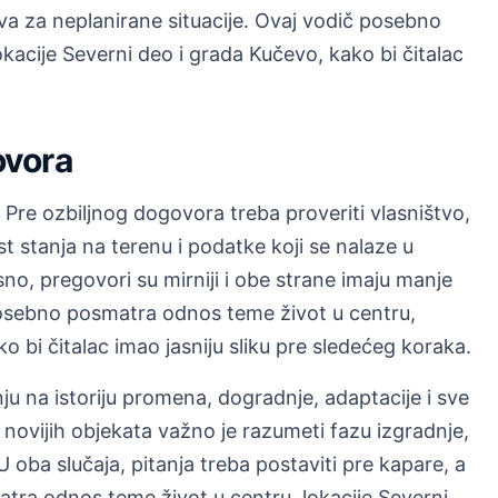
erva za neplanirane situacije. Ovaj vodič posebno
kacije Severni deo i grada Kučevo, kako bi čitalac
ovora
Pre ozbiljnog dogovora treba proveriti vlasništvo,
t stanja na terenu i podatke koji se nalaze u
no, pregovori su mirniji i obe strane imaju manje
osebno posmatra odnos teme život u centru,
o bi čitalac imao jasniju sliku pre sledećeg koraka.
nju na istoriju promena, dogradnje, adaptacije i sve
novijih objekata važno je razumeti fazu izgradnje,
 oba slučaja, pitanja treba postaviti pre kapare, a
tra odnos teme život u centru, lokacije Severni