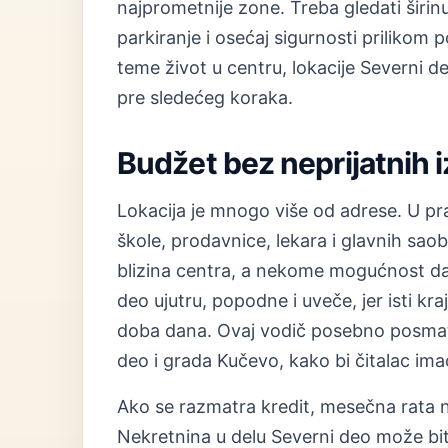
najprometnije zone. Treba gledati širinu
parkiranje i osećaj sigurnosti priliko
teme život u centru, lokacije Severni de
pre sledećeg koraka.
Budžet bez neprijatnih 
Lokacija je mnogo više od adrese. U prak
škole, prodavnice, lekara i glavnih sao
blizina centra, a nekome mogućnost da s
deo ujutru, popodne i uveče, jer isti kra
doba dana. Ovaj vodič posebno posmatr
deo i grada Kučevo, kako bi čitalac imao
Ako se razmatra kredit, mesečna rata n
Nekretnina u delu Severni deo može bi