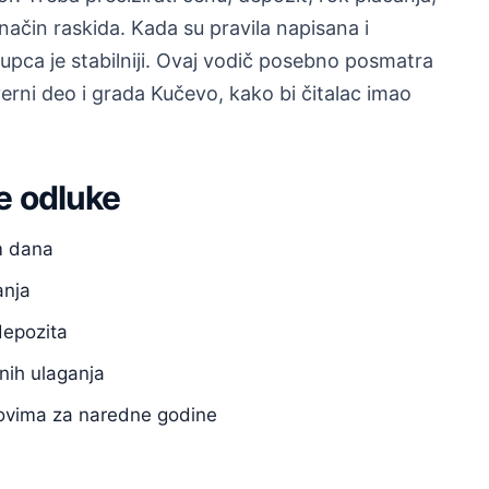
način raskida. Kada su pravila napisana i
upca je stabilniji. Ovaj vodič posebno posmatra
erni deo i grada Kučevo, kako bi čitalac imao
e odluke
m dana
anja
depozita
nih ulaganja
anovima za naredne godine