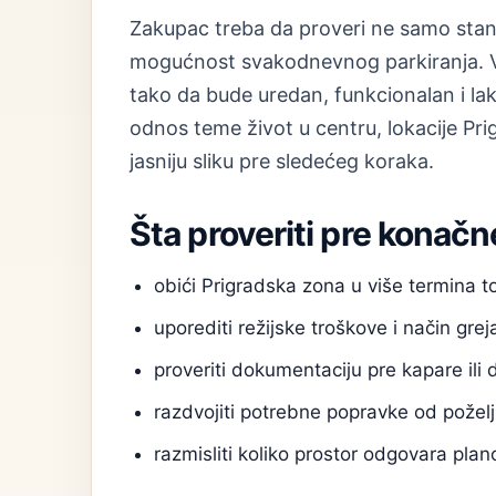
Zakupac treba da proveri ne samo stan, 
mogućnost svakodnevnog parkiranja. Vl
tako da bude uredan, funkcionalan i l
odnos teme život u centru, lokacije Pri
jasniju sliku pre sledećeg koraka.
Šta proveriti pre konačn
obići Prigradska zona u više termina 
uporediti režijske troškove i način grej
proveriti dokumentaciju pre kapare ili 
razdvojiti potrebne popravke od poželj
razmisliti koliko prostor odgovara pl