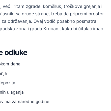
već i ritam zgrade, komšiluk, troškove grejanja i
asnik, sa druge strane, treba da pripremi prostor
ak za održavanje. Ovaj vodič posebno posmatra
gradska zona i grada Krupanj, kako bi čitalac imao
e odluke
tokom dana
anja
depozita
nih ulaganja
anovima za naredne godine