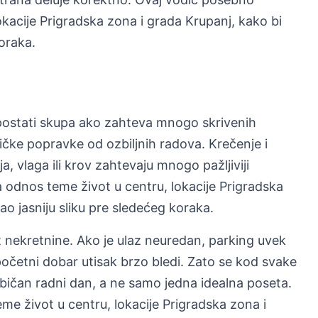
kacije Prigradska zona i grada Krupanj, kako bi
koraka.
postati skupa ako zahteva mnogo skrivenih
ičke popravke od ozbiljnih radova. Krečenje i
ija, vlaga ili krov zahtevaju mnogo pažljiviji
odnos teme život u centru, lokacije Prigradska
ao jasniju sliku pre sledećeg koraka.
nekretnine. Ako je ulaz neuredan, parking uvek
početni dobar utisak brzo bledi. Zato se kod svake
običan radni dan, a ne samo jedna idealna poseta.
e život u centru, lokacije Prigradska zona i