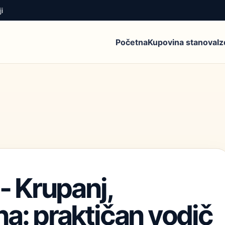
i
Početna
Kupovina stanova
I
 - Krupanj,
a: praktičan vodič