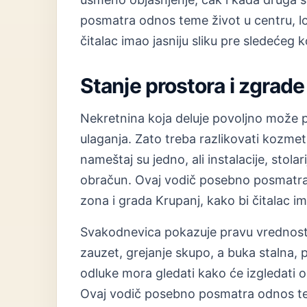
posmatra odnos teme život u centru, lo
čitalac imao jasniju sliku pre sledećeg 
Stanje prostora i zgrade
Nekretnina koja deluje povoljno može 
ulaganja. Zato treba razlikovati kozmet
nameštaj su jedno, ali instalacije, stolar
obračun. Ovaj vodič posebno posmatra 
zona i grada Krupanj, kako bi čitalac im
Svakodnevica pokazuje pravu vrednost 
zauzet, grejanje skupo, a buka stalna, 
odluke mora gledati kako će izgledati 
Ovaj vodič posebno posmatra odnos tem