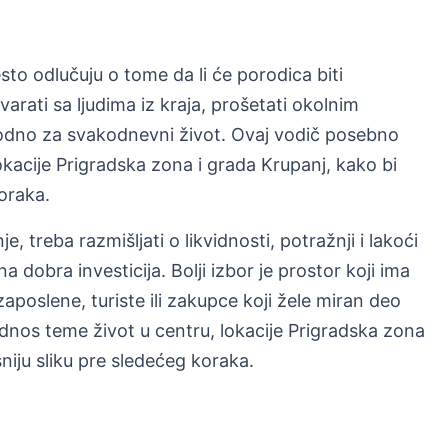
sto odlučuju o tome da li će porodica biti
arati sa ljudima iz kraja, prošetati okolnim
pogodno za svakodnevni život. Ovaj vodič posebno
kacije Prigradska zona i grada Krupanj, kako bi
koraka.
 treba razmišljati o likvidnosti, potražnji i lakoći
 dobra investicija. Bolji izbor je prostor koji ima
zaposlene, turiste ili zakupce koji žele miran deo
nos teme život u centru, lokacije Prigradska zona
sniju sliku pre sledećeg koraka.