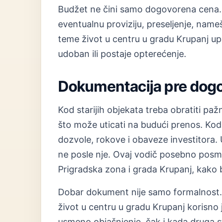
Budžet ne čini samo dogovorena cena. 
eventualnu proviziju, preseljenje, nam
teme život u centru u gradu Krupanj upr
udoban ili postaje opterećenje.
Dokumentacija pre dog
Kod starijih objekata treba obratiti paž
što može uticati na budući prenos. Kod 
dozvole, rokove i obaveze investitora. U
ne posle nje. Ovaj vodič posebno posma
Prigradska zona i grada Krupanj, kako bi
Dobar dokument nije samo formalnost. O
život u centru u gradu Krupanj korisno j
usmeno objašnjenje, čak i kada druga 