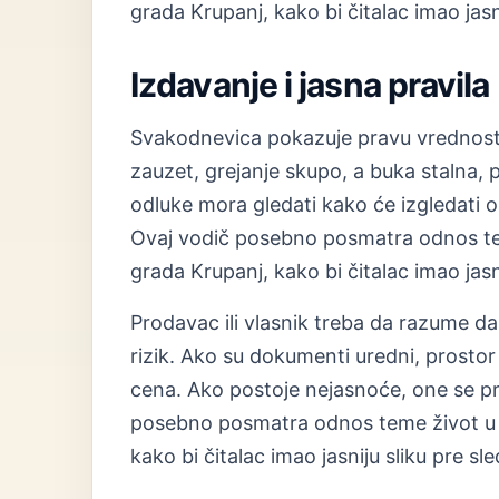
grada Krupanj, kako bi čitalac imao jasn
Izdavanje i jasna pravila
Svakodnevica pokazuje pravu vrednost 
zauzet, grejanje skupo, a buka stalna, 
odluke mora gledati kako će izgledati 
Ovaj vodič posebno posmatra odnos tem
grada Krupanj, kako bi čitalac imao jasn
Prodavac ili vlasnik treba da razume d
rizik. Ako su dokumenti uredni, prostor 
cena. Ako postoje nejasnoće, one se p
posebno posmatra odnos teme život u c
kako bi čitalac imao jasniju sliku pre s