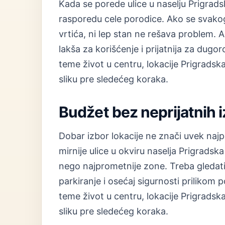
Kada se porede ulice u naselju Prigrads
rasporedu cele porodice. Ako se svakog
vrtića, ni lep stan ne rešava problem. 
lakša za korišćenje i prijatnija za du
teme život u centru, lokacije Prigradska
sliku pre sledećeg koraka.
Budžet bez neprijatnih 
Dobar izbor lokacije ne znači uvek naj
mirnije ulice u okviru naselja Prigradsk
nego najprometnije zone. Treba gledati š
parkiranje i osećaj sigurnosti priliko
teme život u centru, lokacije Prigradska
sliku pre sledećeg koraka.