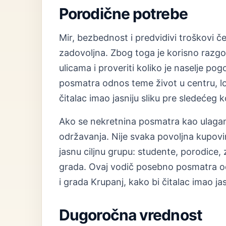
Porodične potrebe
Mir, bezbednost i predvidivi troškovi če
zadovoljna. Zbog toga je korisno razgov
ulicama i proveriti koliko je naselje 
posmatra odnos teme život u centru, lo
čitalac imao jasniju sliku pre sledećeg 
Ako se nekretnina posmatra kao ulaganje,
održavanja. Nije svaka povoljna kupovina
jasnu ciljnu grupu: studente, porodice, 
grada. Ovaj vodič posebno posmatra od
i grada Krupanj, kako bi čitalac imao ja
Dugoročna vrednost