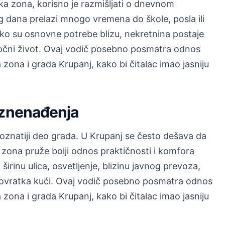
ka zona, korisno je razmišljati o dnevnom
 dana prelazi mnogo vremena do škole, posla ili
Ako su osnovne potrebe blizu, nekretnina postaje
goročni život. Ovaj vodič posebno posmatra odnos
 zona i grada Krupanj, kako bi čitalac imao jasniju
iznenađenja
poznatiji deo grada. U Krupanj se često dešava da
a zona pruže bolji odnos praktičnosti i komfora
irinu ulica, osvetljenje, blizinu javnog prevoza,
m povratka kući. Ovaj vodič posebno posmatra odnos
 zona i grada Krupanj, kako bi čitalac imao jasniju