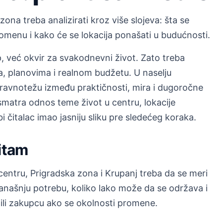
zona treba analizirati kroz više slojeva: šta se
omenu i kako će se lokacija ponašati u budućnosti.
, već okvir za svakodnevni život. Zato treba
a, planovima i realnom budžetu. U naselju
 ravnotežu između praktičnosti, mira i dugoročne
smatra odnos teme život u centru, lokacije
 čitalac imao jasniju sliku pre sledećeg koraka.
ritam
 centru, Prigradska zona i Krupanj treba da se meri
 današnju potrebu, koliko lako može da se održava i
 ili zakupcu ako se okolnosti promene.