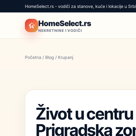
HomeSelect.rs - vodiči za stanove, kuće i lokacije u Srbij
HomeSelect.rs
NEKRETNINE I VODIČI
Početna
/
Blog
/ Krupanj
Život u centru
Prigradska zon