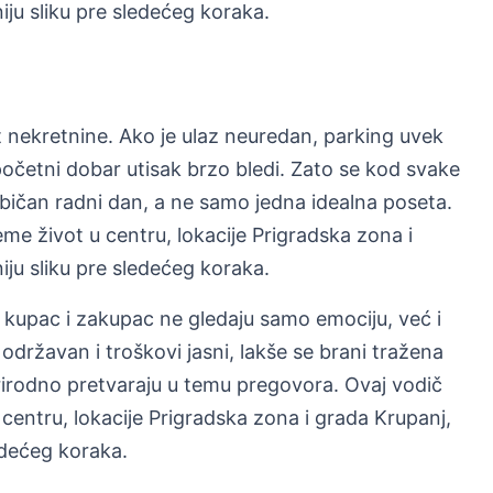
iju sliku pre sledećeg koraka.
nekretnine. Ako je ulaz neuredan, parking uvek
početni dobar utisak brzo bledi. Zato se kod svake
običan radni dan, a ne samo jedna idealna poseta.
e život u centru, lokacije Prigradska zona i
iju sliku pre sledećeg koraka.
a kupac i zakupac ne gledaju samo emociju, već i
održavan i troškovi jasni, lakše se brani tražena
rirodno pretvaraju u temu pregovora. Ovaj vodič
entru, lokacije Prigradska zona i grada Krupanj,
ledećeg koraka.