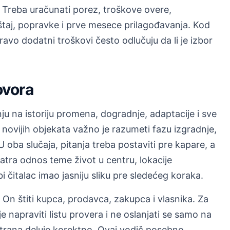
Treba uračunati porez, troškove overe,
eštaj, popravke i prve mesece prilagođavanja. Kod
avo dodatni troškovi često odlučuju da li je izbor
ovora
nju na istoriju promena, dogradnje, adaptacije i sve
novijih objekata važno je razumeti fazu izgradnje,
 oba slučaja, pitanja treba postaviti pre kapare, a
tra odnos teme život u centru, lokacije
 čitalac imao jasniju sliku pre sledećeg koraka.
n štiti kupca, prodavca, zakupca i vlasnika. Za
e napraviti listu provera i ne oslanjati se samo na
strana deluje korektno. Ovaj vodič posebno