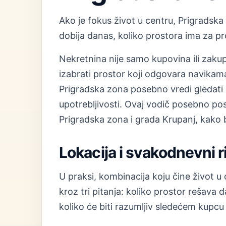
Ako je fokus život u centru, Prigradska 
dobija danas, koliko prostora ima za pr
Nekretnina nije samo kupovina ili zakup
izabrati prostor koji odgovara navikam
Prigradska zona posebno vredi gledati
upotrebljivosti. Ovaj vodič posebno po
Prigradska zona i grada Krupanj, kako bi
Lokacija i svakodnevni 
U praksi, kombinacija koju čine život u
kroz tri pitanja: koliko prostor rešava
koliko će biti razumljiv sledećem kupcu