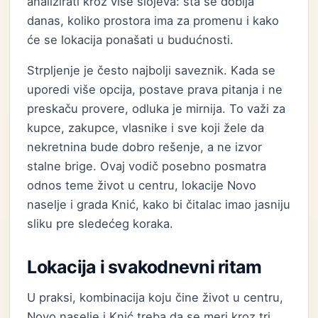
analizirati kroz više slojeva: šta se dobija
danas, koliko prostora ima za promenu i kako
će se lokacija ponašati u budućnosti.
Strpljenje je često najbolji saveznik. Kada se
uporedi više opcija, postave prava pitanja i ne
preskaču provere, odluka je mirnija. To važi za
kupce, zakupce, vlasnike i sve koji žele da
nekretnina bude dobro rešenje, a ne izvor
stalne brige. Ovaj vodič posebno posmatra
odnos teme život u centru, lokacije Novo
naselje i grada Knić, kako bi čitalac imao jasniju
sliku pre sledećeg koraka.
Lokacija i svakodnevni ritam
U praksi, kombinacija koju čine život u centru,
Novo naselje i Knić treba da se meri kroz tri