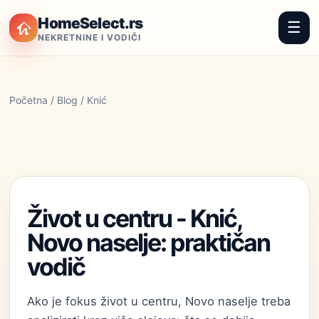
HomeSelect.rs
☰
NEKRETNINE I VODIČI
Početna
/
Blog
/ Knić
Život u centru - Knić,
Novo naselje: praktičan
vodič
Ako je fokus život u centru, Novo naselje treba