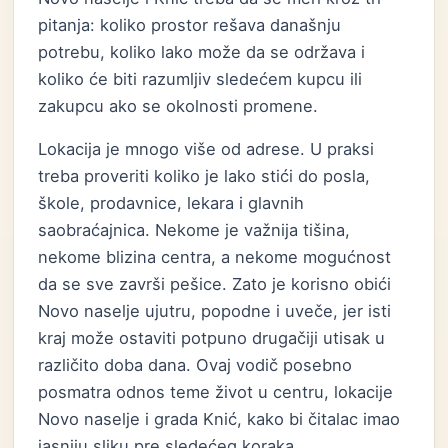
pitanja: koliko prostor rešava današnju
potrebu, koliko lako može da se održava i
koliko će biti razumljiv sledećem kupcu ili
zakupcu ako se okolnosti promene.
Lokacija je mnogo više od adrese. U praksi
treba proveriti koliko je lako stići do posla,
škole, prodavnice, lekara i glavnih
saobraćajnica. Nekome je važnija tišina,
nekome blizina centra, a nekome mogućnost
da se sve završi pešice. Zato je korisno obići
Novo naselje ujutru, popodne i uveče, jer isti
kraj može ostaviti potpuno drugačiji utisak u
različito doba dana. Ovaj vodič posebno
posmatra odnos teme život u centru, lokacije
Novo naselje i grada Knić, kako bi čitalac imao
jasniju sliku pre sledećeg koraka.