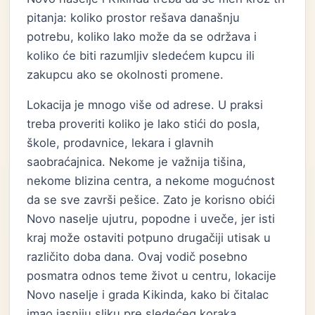
pitanja: koliko prostor rešava današnju
potrebu, koliko lako može da se održava i
koliko će biti razumljiv sledećem kupcu ili
zakupcu ako se okolnosti promene.
Lokacija je mnogo više od adrese. U praksi
treba proveriti koliko je lako stići do posla,
škole, prodavnice, lekara i glavnih
saobraćajnica. Nekome je važnija tišina,
nekome blizina centra, a nekome mogućnost
da se sve završi pešice. Zato je korisno obići
Novo naselje ujutru, popodne i uveče, jer isti
kraj može ostaviti potpuno drugačiji utisak u
različito doba dana. Ovaj vodič posebno
posmatra odnos teme život u centru, lokacije
Novo naselje i grada Kikinda, kako bi čitalac
imao jasniju sliku pre sledećeg koraka.