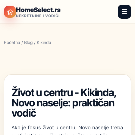
HomeSelect.rs
☰
NEKRETNINE I VODIČI
Početna
/
Blog
/ Kikinda
Život u centru - Kikinda,
Novo naselje: praktičan
vodič
Ako je fokus život u centru, Novo naselje treba