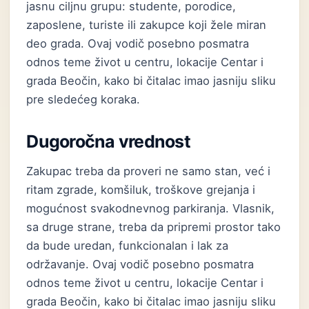
jasnu ciljnu grupu: studente, porodice,
zaposlene, turiste ili zakupce koji žele miran
deo grada. Ovaj vodič posebno posmatra
odnos teme život u centru, lokacije Centar i
grada Beočin, kako bi čitalac imao jasniju sliku
pre sledećeg koraka.
Dugoročna vrednost
Zakupac treba da proveri ne samo stan, već i
ritam zgrade, komšiluk, troškove grejanja i
mogućnost svakodnevnog parkiranja. Vlasnik,
sa druge strane, treba da pripremi prostor tako
da bude uredan, funkcionalan i lak za
održavanje. Ovaj vodič posebno posmatra
odnos teme život u centru, lokacije Centar i
grada Beočin, kako bi čitalac imao jasniju sliku