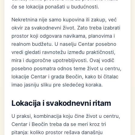
će se lokacija ponašati u budućnosti.
Nekretnina nije samo kupovina ili zakup, već
okvir za svakodnevni život. Zato treba izabrati
prostor koji odgovara navikama, planovima i
realnom budžetu. U naselju Centar posebno
vredi gledati ravnotežu između praktičnosti,
mira i dugoročne upotrebljivosti. Ovaj vodič
posebno posmatra odnos teme život u centru,
lokacije Centar i grada Beočin, kako bi čitalac
imao jasniju sliku pre sledećeg koraka.
Lokacija i svakodnevni ritam
U praksi, kombinacija koju čine život u centru,
Centar i Beočin treba da se meri kroz tri
pitanja: koliko prostor rešava današnju