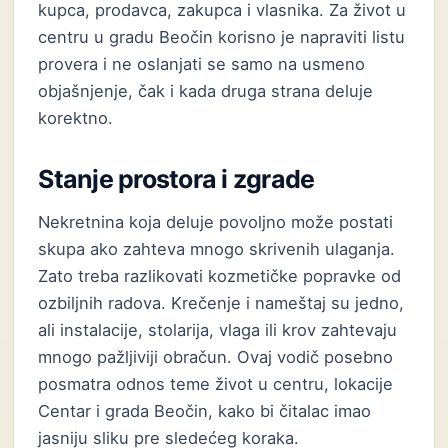
kupca, prodavca, zakupca i vlasnika. Za život u
centru u gradu Beočin korisno je napraviti listu
provera i ne oslanjati se samo na usmeno
objašnjenje, čak i kada druga strana deluje
korektno.
Stanje prostora i zgrade
Nekretnina koja deluje povoljno može postati
skupa ako zahteva mnogo skrivenih ulaganja.
Zato treba razlikovati kozmetičke popravke od
ozbiljnih radova. Krečenje i nameštaj su jedno,
ali instalacije, stolarija, vlaga ili krov zahtevaju
mnogo pažljiviji obračun. Ovaj vodič posebno
posmatra odnos teme život u centru, lokacije
Centar i grada Beočin, kako bi čitalac imao
jasniju sliku pre sledećeg koraka.