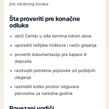
pre sledećeg koraka.
Šta proveriti pre konačne
odluke
obići Centar u više termina tokom dana
uporediti režijske troškove i način grejanja
proveriti dokumentaciju pre kapare ili
depozita
razdvojiti potrebne popravke od poželjnih
ulaganja
razmisliti koliko prostor odgovara
planovima za naredne godine
Povezani vodiči