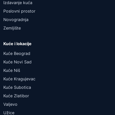
Izdavanje kuća
Poslovni prostor
Novogradnja
Zemljište
Kuće i lokacije
Kuće Beograd
Kuće Novi Sad
Kuće Niš
Kuće Kragujevac
Kuće Subotica
Kuće Zlatibor
Valjevo
Užice