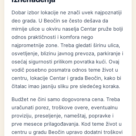
Dobar izbor lokacije ne znači uvek najpoznatiji
deo grada. U Beočin se često dešava da
mirnije ulice u okviru naselja Centar pruže bolji
odnos praktičnosti i komfora nego
najprometnije zone. Treba gledati širinu ulica,
osvetljenje, blizinu javnog prevoza, parkiranje i
osećaj sigurnosti prilikom povratka kući. Ovaj
vodič posebno posmatra odnos teme život u
centru, lokacije Centar i grada Beočin, kako bi
čitalac imao jasniju sliku pre sledećeg koraka.
Budžet ne čini samo dogovorena cena. Treba
uračunati porez, troškove overe, eventualnu
proviziju, preseljenje, nameštaj, popravke i
prve mesece prilagođavanja. Kod teme život u
centru u gradu Beočin upravo dodatni troškovi