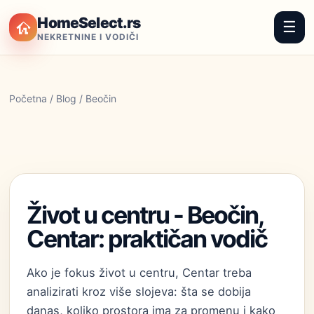
HomeSelect.rs
☰
NEKRETNINE I VODIČI
Početna
/
Blog
/ Beočin
Život u centru - Beočin,
Centar: praktičan vodič
Ako je fokus život u centru, Centar treba
analizirati kroz više slojeva: šta se dobija
danas, koliko prostora ima za promenu i kako