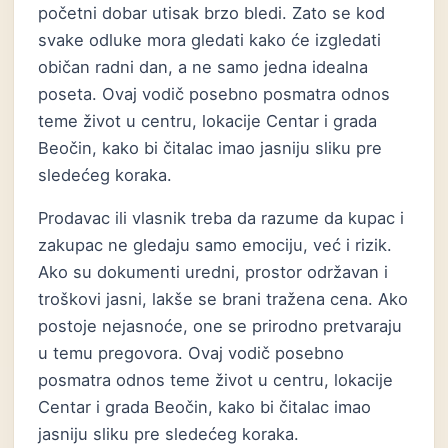
početni dobar utisak brzo bledi. Zato se kod
svake odluke mora gledati kako će izgledati
običan radni dan, a ne samo jedna idealna
poseta. Ovaj vodič posebno posmatra odnos
teme život u centru, lokacije Centar i grada
Beočin, kako bi čitalac imao jasniju sliku pre
sledećeg koraka.
Prodavac ili vlasnik treba da razume da kupac i
zakupac ne gledaju samo emociju, već i rizik.
Ako su dokumenti uredni, prostor održavan i
troškovi jasni, lakše se brani tražena cena. Ako
postoje nejasnoće, one se prirodno pretvaraju
u temu pregovora. Ovaj vodič posebno
posmatra odnos teme život u centru, lokacije
Centar i grada Beočin, kako bi čitalac imao
jasniju sliku pre sledećeg koraka.