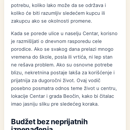
potrebu, koliko lako može da se održava i
koliko će biti razumljiv sledećem kupcu ili
zakupcu ako se okolnosti promene.
Kada se porede ulice u naselju Centar, korisno
je razmišljati o dnevnom rasporedu cele
porodice. Ako se svakog dana prelazi mnogo
vremena do škole, posla ili vrtića, ni lep stan
ne rešava problem. Ako su osnovne potrebe
blizu, nekretnina postaje lakša za korišćenje i
prijatnija za dugoročni život. Ovaj vodič
posebno posmatra odnos teme život u centru,
lokacije Centar i grada Beočin, kako bi čitalac
imao jasniju sliku pre sledećeg koraka.
Budžet bez neprijatnih
iznenađenja