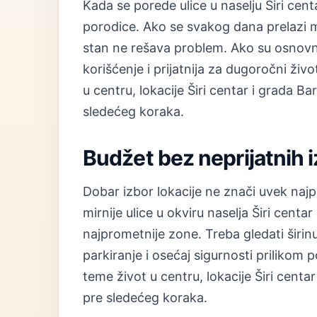
Kada se porede ulice u naselju Širi cen
porodice. Ako se svakog dana prelazi mn
stan ne rešava problem. Ako su osnovne
korišćenje i prijatnija za dugoročni ž
u centru, lokacije Širi centar i grada Bar
sledećeg koraka.
Budžet bez neprijatnih 
Dobar izbor lokacije ne znači uvek naj
mirnije ulice u okviru naselja Širi cent
najprometnije zone. Treba gledati širinu
parkiranje i osećaj sigurnosti priliko
teme život u centru, lokacije Širi centar
pre sledećeg koraka.