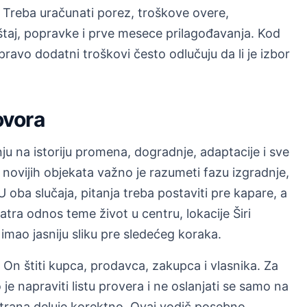
Treba uračunati porez, troškove overe,
eštaj, popravke i prve mesece prilagođavanja. Kod
ravo dodatni troškovi često odlučuju da li je izbor
ovora
nju na istoriju promena, dogradnje, adaptacije i sve
novijih objekata važno je razumeti fazu izgradnje,
 oba slučaja, pitanja treba postaviti pre kapare, a
tra odnos teme život u centru, lokacije Širi
 imao jasniju sliku pre sledećeg koraka.
n štiti kupca, prodavca, zakupca i vlasnika. Za
je napraviti listu provera i ne oslanjati se samo na
strana deluje korektno. Ovaj vodič posebno