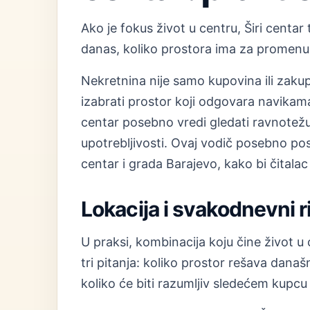
Ako je fokus život u centru, Širi centar 
danas, koliko prostora ima za promenu 
Nekretnina nije samo kupovina ili zakup
izabrati prostor koji odgovara navikama
centar posebno vredi gledati ravnotežu
upotrebljivosti. Ovaj vodič posebno pos
centar i grada Barajevo, kako bi čitalac
Lokacija i svakodnevni 
U praksi, kombinacija koju čine život u 
tri pitanja: koliko prostor rešava dana
koliko će biti razumljiv sledećem kupcu