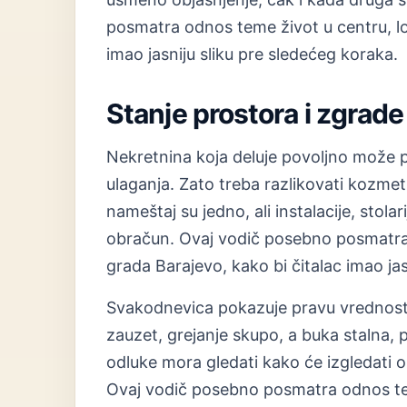
posmatra odnos teme život u centru, lok
imao jasniju sliku pre sledećeg koraka.
Stanje prostora i zgrade
Nekretnina koja deluje povoljno može 
ulaganja. Zato treba razlikovati kozmet
nameštaj su jedno, ali instalacije, stolar
obračun. Ovaj vodič posebno posmatra o
grada Barajevo, kako bi čitalac imao jas
Svakodnevica pokazuje pravu vrednost 
zauzet, grejanje skupo, a buka stalna, 
odluke mora gledati kako će izgledati 
Ovaj vodič posebno posmatra odnos teme