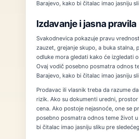
Barajevo, kako bi čitalac imao jasniju s
Izdavanje i jasna pravila
Svakodnevica pokazuje pravu vrednost 
zauzet, grejanje skupo, a buka stalna, 
odluke mora gledati kako će izgledati 
Ovaj vodič posebno posmatra odnos teme
Barajevo, kako bi čitalac imao jasniju s
Prodavac ili vlasnik treba da razume d
rizik. Ako su dokumenti uredni, prostor 
cena. Ako postoje nejasnoće, one se p
posebno posmatra odnos teme život u ce
bi čitalac imao jasniju sliku pre sledeće