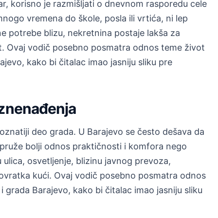
tar, korisno je razmišljati o dnevnom rasporedu cele
ogo vremena do škole, posla ili vrtića, ni lep
 potrebe blizu, nekretnina postaje lakša za
ivot. Ovaj vodič posebno posmatra odnos teme život
ajevo, kako bi čitalac imao jasniju sliku pre
iznenađenja
poznatiji deo grada. U Barajevo se često dešava da
ar pruže bolji odnos praktičnosti i komfora nego
 ulica, osvetljenje, blizinu javnog prevoza,
m povratka kući. Ovaj vodič posebno posmatra odnos
 i grada Barajevo, kako bi čitalac imao jasniju sliku