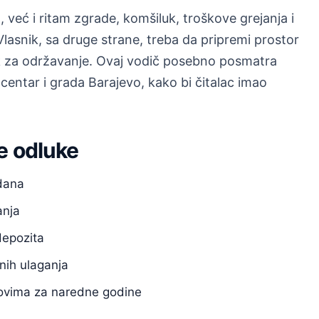
već i ritam zgrade, komšiluk, troškove grejanja i
asnik, sa druge strane, treba da pripremi prostor
ak za održavanje. Ovaj vodič posebno posmatra
 centar i grada Barajevo, kako bi čitalac imao
e odluke
 dana
anja
depozita
nih ulaganja
anovima za naredne godine