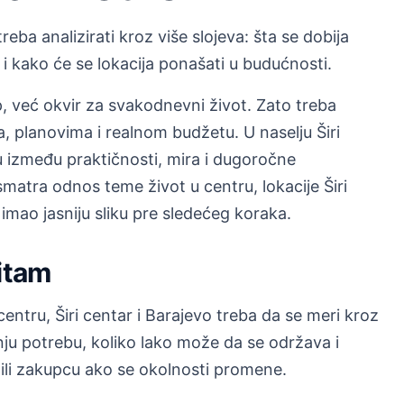
treba analizirati kroz više slojeva: šta se dobija
i kako će se lokacija ponašati u budućnosti.
, već okvir za svakodnevni život. Zato treba
, planovima i realnom budžetu. U naselju Širi
 između praktičnosti, mira i dugoročne
matra odnos teme život u centru, lokacije Širi
 imao jasniju sliku pre sledećeg koraka.
ritam
centru, Širi centar i Barajevo treba da se meri kroz
šnju potrebu, koliko lako može da se održava i
 ili zakupcu ako se okolnosti promene.