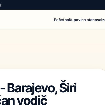
i
Početna
Kupovina stanova
I
- Barajevo, Širi
čan vodič