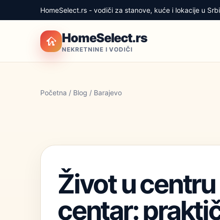
HomeSelect.rs - vodiči za stanove, kuće i lokacije u Srbij
HomeSelect.rs
NEKRETNINE I VODIČI
Početna
/
Blog
/ Barajevo
Život u centru 
centar: prakti