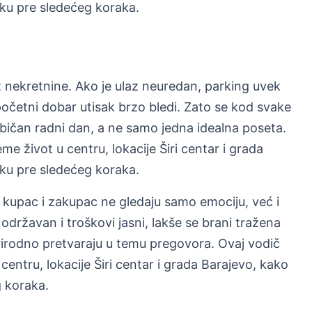
liku pre sledećeg koraka.
nekretnine. Ako je ulaz neuredan, parking uvek
početni dobar utisak brzo bledi. Zato se kod svake
običan radni dan, a ne samo jedna idealna poseta.
 život u centru, lokacije Širi centar i grada
liku pre sledećeg koraka.
a kupac i zakupac ne gledaju samo emociju, već i
održavan i troškovi jasni, lakše se brani tražena
rirodno pretvaraju u temu pregovora. Ovaj vodič
ntru, lokacije Širi centar i grada Barajevo, kako
g koraka.