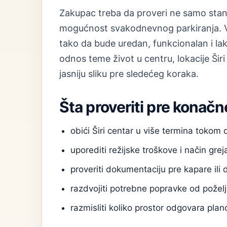
Zakupac treba da proveri ne samo stan, 
mogućnost svakodnevnog parkiranja. Vl
tako da bude uredan, funkcionalan i l
odnos teme život u centru, lokacije Širi
jasniju sliku pre sledećeg koraka.
Šta proveriti pre konačn
obići Širi centar u više termina tokom
uporediti režijske troškove i način grej
proveriti dokumentaciju pre kapare ili 
razdvojiti potrebne popravke od poželj
razmisliti koliko prostor odgovara pl