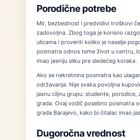
Porodične potrebe
Mir, bezbednost i predvidivi troškovi če
zadovoljna. Zbog toga je korisno razgov
ulicama i proveriti koliko je naselje 
posmatra odnos teme život u centru, lok
imao jasniju sliku pre sledećeg koraka.
Ako se nekretnina posmatra kao ulaganje,
održavanja. Nije svaka povoljna kupovina
jasnu ciljnu grupu: studente, porodice, 
grada. Ovaj vodič posebno posmatra odn
grada Barajevo, kako bi čitalac imao jas
Dugoročna vrednost