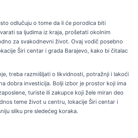
sto odlučuju o tome da li će porodica biti
arati sa ljudima iz kraja, prošetati okolnim
pogodno za svakodnevni život. Ovaj vodič posebno
acije Širi centar i grada Barajevo, kako bi čitalac
 treba razmišljati o likvidnosti, potražnji i lakoći
 dobra investicija. Bolji izbor je prostor koji ima
zaposlene, turiste ili zakupce koji žele miran deo
os teme život u centru, lokacije Širi centar i
niju sliku pre sledećeg koraka.