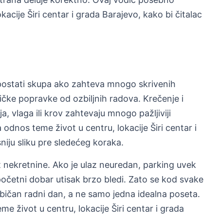
acije Širi centar i grada Barajevo, kako bi čitalac
postati skupa ako zahteva mnogo skrivenih
ičke popravke od ozbiljnih radova. Krečenje i
ija, vlaga ili krov zahtevaju mnogo pažljiviji
dnos teme život u centru, lokacije Širi centar i
niju sliku pre sledećeg koraka.
nekretnine. Ako je ulaz neuredan, parking uvek
početni dobar utisak brzo bledi. Zato se kod svake
običan radni dan, a ne samo jedna idealna poseta.
 život u centru, lokacije Širi centar i grada