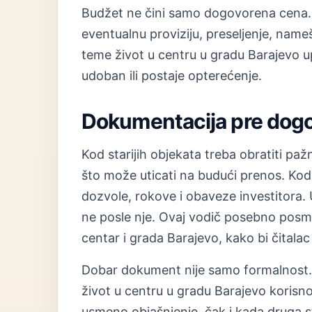
Budžet ne čini samo dogovorena cena. 
eventualnu proviziju, preseljenje, nam
teme život u centru u gradu Barajevo up
udoban ili postaje opterećenje.
Dokumentacija pre dog
Kod starijih objekata treba obratiti paž
što može uticati na budući prenos. Kod 
dozvole, rokove i obaveze investitora. U
ne posle nje. Ovaj vodič posebno posma
centar i grada Barajevo, kako bi čitalac
Dobar dokument nije samo formalnost. O
život u centru u gradu Barajevo korisno 
usmeno objašnjenje, čak i kada druga 