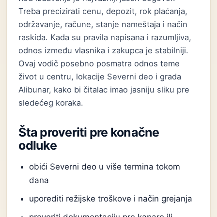
Treba precizirati cenu, depozit, rok plaćanja,
održavanje, račune, stanje nameštaja i način
raskida. Kada su pravila napisana i razumljiva,
odnos između vlasnika i zakupca je stabilniji.
Ovaj vodič posebno posmatra odnos teme
život u centru, lokacije Severni deo i grada
Alibunar, kako bi čitalac imao jasniju sliku pre
sledećeg koraka.
Šta proveriti pre konačne
odluke
obići Severni deo u više termina tokom
dana
uporediti režijske troškove i način grejanja