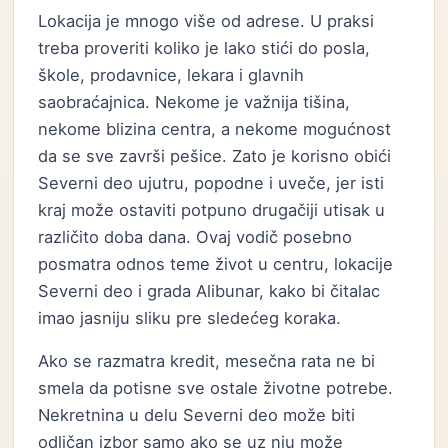
Lokacija je mnogo više od adrese. U praksi
treba proveriti koliko je lako stići do posla,
škole, prodavnice, lekara i glavnih
saobraćajnica. Nekome je važnija tišina,
nekome blizina centra, a nekome mogućnost
da se sve završi pešice. Zato je korisno obići
Severni deo ujutru, popodne i uveče, jer isti
kraj može ostaviti potpuno drugačiji utisak u
različito doba dana. Ovaj vodič posebno
posmatra odnos teme život u centru, lokacije
Severni deo i grada Alibunar, kako bi čitalac
imao jasniju sliku pre sledećeg koraka.
Ako se razmatra kredit, mesečna rata ne bi
smela da potisne sve ostale životne potrebe.
Nekretnina u delu Severni deo može biti
odličan izbor samo ako se uz nju može