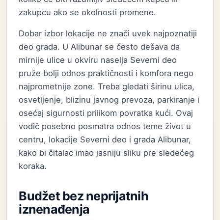
zakupcu ako se okolnosti promene.
Dobar izbor lokacije ne znači uvek najpoznatiji
deo grada. U Alibunar se često dešava da
mirnije ulice u okviru naselja Severni deo
pruže bolji odnos praktičnosti i komfora nego
najprometnije zone. Treba gledati širinu ulica,
osvetljenje, blizinu javnog prevoza, parkiranje i
osećaj sigurnosti prilikom povratka kući. Ovaj
vodič posebno posmatra odnos teme život u
centru, lokacije Severni deo i grada Alibunar,
kako bi čitalac imao jasniju sliku pre sledećeg
koraka.
Budžet bez neprijatnih
iznenađenja