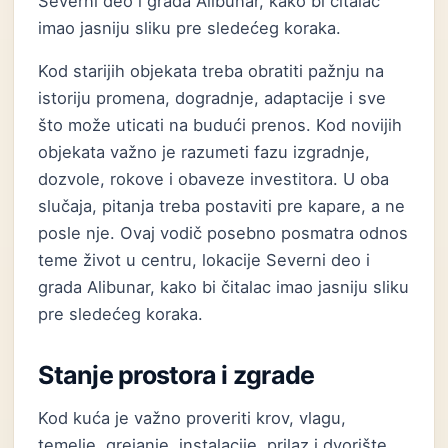
Severni deo i grada Alibunar, kako bi čitalac
imao jasniju sliku pre sledećeg koraka.
Kod starijih objekata treba obratiti pažnju na
istoriju promena, dogradnje, adaptacije i sve
što može uticati na budući prenos. Kod novijih
objekata važno je razumeti fazu izgradnje,
dozvole, rokove i obaveze investitora. U oba
slučaja, pitanja treba postaviti pre kapare, a ne
posle nje. Ovaj vodič posebno posmatra odnos
teme život u centru, lokacije Severni deo i
grada Alibunar, kako bi čitalac imao jasniju sliku
pre sledećeg koraka.
Stanje prostora i zgrade
Kod kuća je važno proveriti krov, vlagu,
temelje, grejanje, instalacije, prilaz i dvorište.