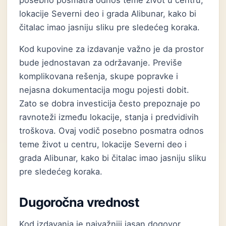
posebno posmatra odnos teme život u centru,
lokacije Severni deo i grada Alibunar, kako bi
čitalac imao jasniju sliku pre sledećeg koraka.
Kod kupovine za izdavanje važno je da prostor
bude jednostavan za održavanje. Previše
komplikovana rešenja, skupe popravke i
nejasna dokumentacija mogu pojesti dobit.
Zato se dobra investicija često prepoznaje po
ravnoteži između lokacije, stanja i predvidivih
troškova. Ovaj vodič posebno posmatra odnos
teme život u centru, lokacije Severni deo i
grada Alibunar, kako bi čitalac imao jasniju sliku
pre sledećeg koraka.
Dugoročna vrednost
Kod izdavanja je najvažniji jasan dogovor.