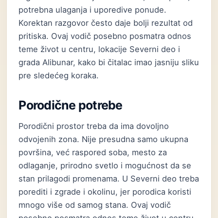
potrebna ulaganja i uporedive ponude.
Korektan razgovor često daje bolji rezultat od
pritiska. Ovaj vodič posebno posmatra odnos
teme život u centru, lokacije Severni deo i
grada Alibunar, kako bi čitalac imao jasniju sliku
pre sledećeg koraka.
Porodične potrebe
Porodični prostor treba da ima dovoljno
odvojenih zona. Nije presudna samo ukupna
površina, već raspored soba, mesto za
odlaganje, prirodno svetlo i mogućnost da se
stan prilagodi promenama. U Severni deo treba
porediti i zgrade i okolinu, jer porodica koristi
mnogo više od samog stana. Ovaj vodič