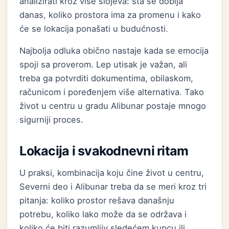
analizirati kroz više slojeva: šta se dobija
danas, koliko prostora ima za promenu i kako
će se lokacija ponašati u budućnosti.
Najbolja odluka obično nastaje kada se emocija
spoji sa proverom. Lep utisak je važan, ali
treba ga potvrditi dokumentima, obilaskom,
računicom i poređenjem više alternativa. Tako
život u centru u gradu Alibunar postaje mnogo
sigurniji proces.
Lokacija i svakodnevni ritam
U praksi, kombinacija koju čine život u centru,
Severni deo i Alibunar treba da se meri kroz tri
pitanja: koliko prostor rešava današnju
potrebu, koliko lako može da se održava i
koliko će biti razumljiv sledećem kupcu ili