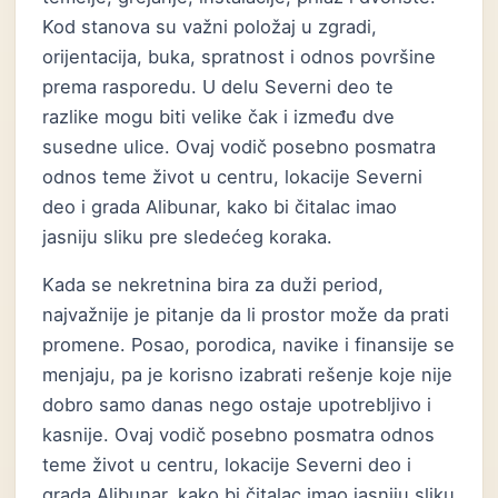
Kod stanova su važni položaj u zgradi,
orijentacija, buka, spratnost i odnos površine
prema rasporedu. U delu Severni deo te
razlike mogu biti velike čak i između dve
susedne ulice. Ovaj vodič posebno posmatra
odnos teme život u centru, lokacije Severni
deo i grada Alibunar, kako bi čitalac imao
jasniju sliku pre sledećeg koraka.
Kada se nekretnina bira za duži period,
najvažnije je pitanje da li prostor može da prati
promene. Posao, porodica, navike i finansije se
menjaju, pa je korisno izabrati rešenje koje nije
dobro samo danas nego ostaje upotrebljivo i
kasnije. Ovaj vodič posebno posmatra odnos
teme život u centru, lokacije Severni deo i
grada Alibunar, kako bi čitalac imao jasniju sliku