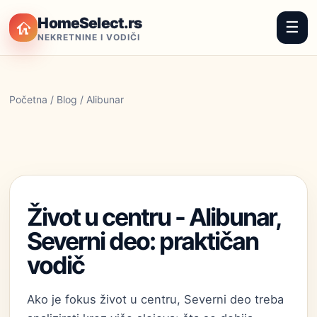
HomeSelect.rs
☰
NEKRETNINE I VODIČI
Početna
/
Blog
/ Alibunar
Život u centru - Alibunar,
Severni deo: praktičan
vodič
Ako je fokus život u centru, Severni deo treba