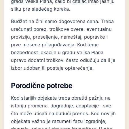
grada Velika Plana, kako bi čitalac imao jasniju
sliku pre sledećeg koraka.
Budžet ne čini samo dogovorena cena. Treba
uračunati porez, troškove overe, eventualnu
proviziju, preseljenje, nameštaj, popravke i
prve mesece prilagođavanja. Kod teme
bezbednost lokacije u gradu Velika Plana
upravo dodatni troškovi često odlučuju da li je
izbor udoban ili postaje opterećenje.
Porodične potrebe
Kod starijih objekata treba obratiti pažnju na
istoriju promena, dogradnje, adaptacije i sve
što može uticati na budući prenos. Kod novijih
objekata važno je razumeti fazu izgradnje,