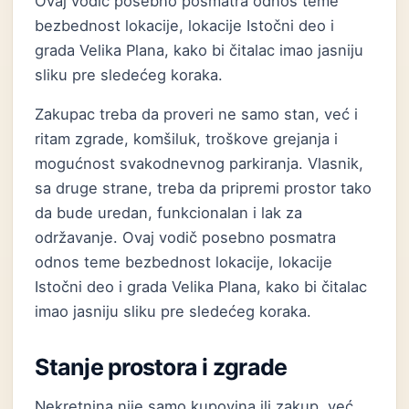
Ovaj vodič posebno posmatra odnos teme
bezbednost lokacije, lokacije Istočni deo i
grada Velika Plana, kako bi čitalac imao jasniju
sliku pre sledećeg koraka.
Zakupac treba da proveri ne samo stan, već i
ritam zgrade, komšiluk, troškove grejanja i
mogućnost svakodnevnog parkiranja. Vlasnik,
sa druge strane, treba da pripremi prostor tako
da bude uredan, funkcionalan i lak za
održavanje. Ovaj vodič posebno posmatra
odnos teme bezbednost lokacije, lokacije
Istočni deo i grada Velika Plana, kako bi čitalac
imao jasniju sliku pre sledećeg koraka.
Stanje prostora i zgrade
Nekretnina nije samo kupovina ili zakup, već