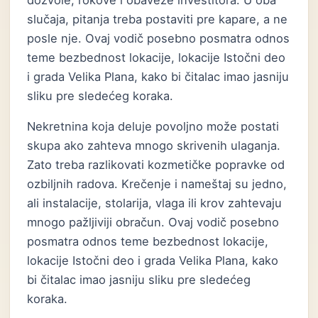
dozvole, rokove i obaveze investitora. U oba
slučaja, pitanja treba postaviti pre kapare, a ne
posle nje. Ovaj vodič posebno posmatra odnos
teme bezbednost lokacije, lokacije Istočni deo
i grada Velika Plana, kako bi čitalac imao jasniju
sliku pre sledećeg koraka.
Nekretnina koja deluje povoljno može postati
skupa ako zahteva mnogo skrivenih ulaganja.
Zato treba razlikovati kozmetičke popravke od
ozbiljnih radova. Krečenje i nameštaj su jedno,
ali instalacije, stolarija, vlaga ili krov zahtevaju
mnogo pažljiviji obračun. Ovaj vodič posebno
posmatra odnos teme bezbednost lokacije,
lokacije Istočni deo i grada Velika Plana, kako
bi čitalac imao jasniju sliku pre sledećeg
koraka.