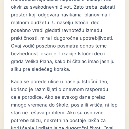
okvir za svakodnevni život. Zato treba izabrati
prostor koji odgovara navikama, planovima i
realnom budžetu. U naselju Istočni deo
posebno vredi gledati ravnotežu između
praktičnosti, mira i dugoročne upotrebljivosti.
Ovaj vodič posebno posmatra odnos teme
bezbednost lokacije, lokacije Istočni deo i
grada Velika Plana, kako bi čitalac imao jasniju
sliku pre sledećeg koraka.
Kada se porede ulice u naselju Istočni deo,
korisno je razmišljati o dnevnom rasporedu
cele porodice. Ako se svakog dana prelazi
mnogo vremena do škole, posla ili vrtića, ni lep
stan ne rešava problem. Ako su osnovne
potrebe blizu, nekretnina postaje lakša za
korišćenje i prijatnija za dugoročni život. Ovaj