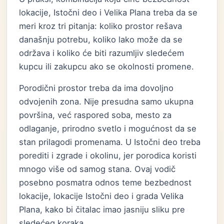
lokacije, Istočni deo i Velika Plana treba da se
meri kroz tri pitanja: koliko prostor rešava
današnju potrebu, koliko lako može da se
održava i koliko će biti razumljiv sledećem
kupcu ili zakupcu ako se okolnosti promene.
Porodični prostor treba da ima dovoljno
odvojenih zona. Nije presudna samo ukupna
površina, već raspored soba, mesto za
odlaganje, prirodno svetlo i mogućnost da se
stan prilagodi promenama. U Istočni deo treba
porediti i zgrade i okolinu, jer porodica koristi
mnogo više od samog stana. Ovaj vodič
posebno posmatra odnos teme bezbednost
lokacije, lokacije Istočni deo i grada Velika
Plana, kako bi čitalac imao jasniju sliku pre
sledećeg koraka.