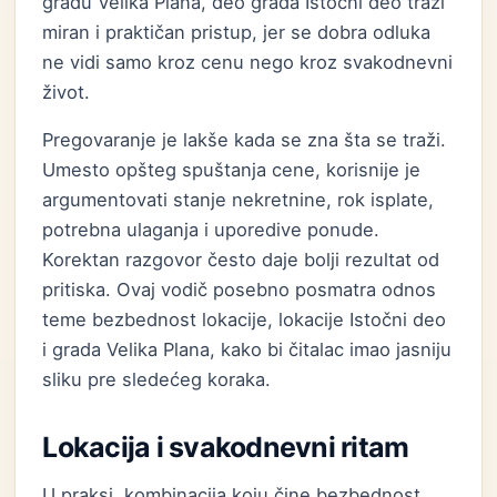
gradu Velika Plana, deo grada Istočni deo traži
miran i praktičan pristup, jer se dobra odluka
ne vidi samo kroz cenu nego kroz svakodnevni
život.
Pregovaranje je lakše kada se zna šta se traži.
Umesto opšteg spuštanja cene, korisnije je
argumentovati stanje nekretnine, rok isplate,
potrebna ulaganja i uporedive ponude.
Korektan razgovor često daje bolji rezultat od
pritiska. Ovaj vodič posebno posmatra odnos
teme bezbednost lokacije, lokacije Istočni deo
i grada Velika Plana, kako bi čitalac imao jasniju
sliku pre sledećeg koraka.
Lokacija i svakodnevni ritam
U praksi, kombinacija koju čine bezbednost