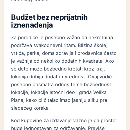
Budžet bez neprijatnih
iznenađenja
Za porodice je posebno važno da nekretnina
podržava svakodnevni ritam. Blizina škole,
vrtića, parka, doma zdravlja i prodavnica često
je važnija od nekoliko dodatnih kvadrata. Ako
se dete može bezbedno kretati kroz kraj,
lokacija dobija dodatnu vrednost. Ovaj vodič
posebno posmatra odnos teme bezbednost
lokacije, lokacije Istočni deo i grada Velika
Plana, kako bi čitalac imao jasniju sliku pre
sledećeg koraka.
Kod kupovine za izdavanje važno je da prostor
bude jednostavan za održavanje. Previše