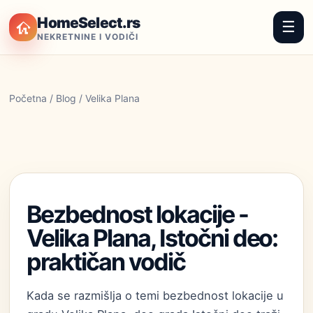
HomeSelect.rs
☰
NEKRETNINE I VODIČI
Početna
/
Blog
/ Velika Plana
Bezbednost lokacije -
Velika Plana, Istočni deo:
praktičan vodič
Kada se razmišlja o temi bezbednost lokacije u