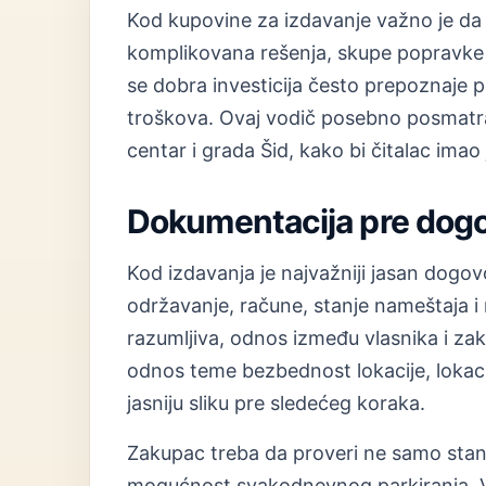
Kod kupovine za izdavanje važno je da
komplikovana rešenja, skupe popravke 
se dobra investicija često prepoznaje po
troškova. Ovaj vodič posebno posmatra
centar i grada Šid, kako bi čitalac imao
Dokumentacija pre dog
Kod izdavanja je najvažniji jasan dogovo
održavanje, račune, stanje nameštaja i 
razumljiva, odnos između vlasnika i zak
odnos teme bezbednost lokacije, lokacije
jasniju sliku pre sledećeg koraka.
Zakupac treba da proveri ne samo stan, 
mogućnost svakodnevnog parkiranja. Vl