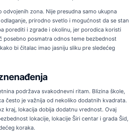
no odvojenih zona. Nije presudna samo ukupna
odlaganje, prirodno svetlo i mogućnost da se stan
 porediti i zgrade i okolinu, jer porodica koristi
ič posebno posmatra odnos teme bezbednost
, kako bi čitalac imao jasniju sliku pre sledećeg
iznenađenja
tnina podržava svakodnevni ritam. Blizina škole,
ca često je važnija od nekoliko dodatnih kvadrata.
 kraj, lokacija dobija dodatnu vrednost. Ovaj
ednost lokacije, lokacije Širi centar i grada Šid,
ledećeg koraka.