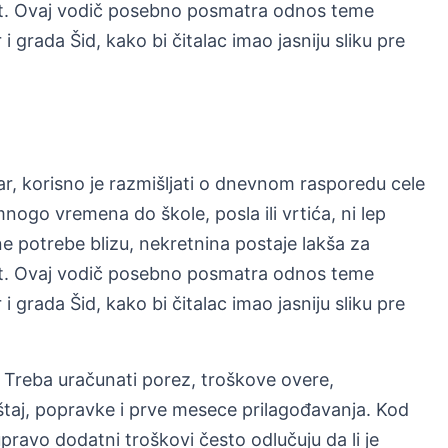
ivot. Ovaj vodič posebno posmatra odnos teme
 i grada Šid, kako bi čitalac imao jasniju sliku pre
tar, korisno je razmišljati o dnevnom rasporedu cele
ogo vremena do škole, posla ili vrtića, ni lep
 potrebe blizu, nekretnina postaje lakša za
ivot. Ovaj vodič posebno posmatra odnos teme
 i grada Šid, kako bi čitalac imao jasniju sliku pre
Treba uračunati porez, troškove overe,
eštaj, popravke i prve mesece prilagođavanja. Kod
ravo dodatni troškovi često odlučuju da li je