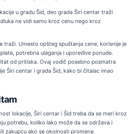
acije u gradu Šid, deo grada Širi centar traži
 odluka ne vidi samo kroz cenu nego kroz
e traži. Umesto opšteg spuštanja cene, korisnije je
splate, potrebna ulaganja i uporedive ponude.
ultat od pritiska. Ovaj vodič posebno posmatra
 Širi centar i grada Šid, kako bi čitalac imao
ritam
st lokacije, Širi centar i Šid treba da se meri kroz
šnju potrebu, koliko lako može da se održava i
 ili zakupcu ako se okolnosti promene.