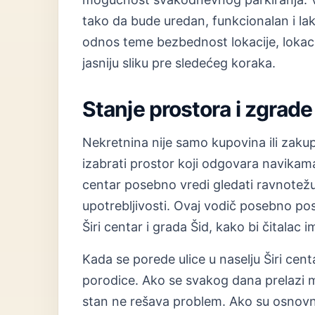
tako da bude uredan, funkcionalan i l
odnos teme bezbednost lokacije, lokacije
jasniju sliku pre sledećeg koraka.
Stanje prostora i zgrade
Nekretnina nije samo kupovina ili zakup
izabrati prostor koji odgovara navikama
centar posebno vredi gledati ravnotežu
upotrebljivosti. Ovaj vodič posebno po
Širi centar i grada Šid, kako bi čitalac 
Kada se porede ulice u naselju Širi cen
porodice. Ako se svakog dana prelazi mn
stan ne rešava problem. Ako su osnovne