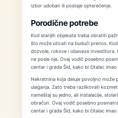
izbor udoban ili postaje opterećenje.
Porodične potrebe
Kod starijih objekata treba obratiti paž
što može uticati na budući prenos. Kod 
dozvole, rokove i obaveze investitora. U
ne posle nje. Ovaj vodič posebno posma
centar i grada Šid, kako bi čitalac imao
Nekretnina koja deluje povoljno može 
ulaganja. Zato treba razlikovati kozmet
nameštaj su jedno, ali instalacije, stolar
obračun. Ovaj vodič posebno posmatra 
centar i grada Šid, kako bi čitalac imao