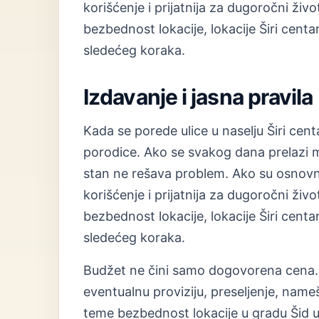
korišćenje i prijatnija za dugoročni ž
bezbednost lokacije, lokacije Širi centar
sledećeg koraka.
Izdavanje i jasna pravila
Kada se porede ulice u naselju Širi cen
porodice. Ako se svakog dana prelazi mn
stan ne rešava problem. Ako su osnovne
korišćenje i prijatnija za dugoročni ž
bezbednost lokacije, lokacije Širi centar
sledećeg koraka.
Budžet ne čini samo dogovorena cena. 
eventualnu proviziju, preseljenje, nam
teme bezbednost lokacije u gradu Šid up