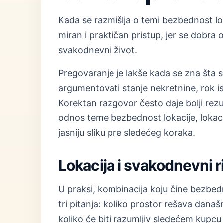
Kada se razmišlja o temi bezbednost lok
miran i praktičan pristup, jer se dobra
svakodnevni život.
Pregovaranje je lakše kada se zna šta s
argumentovati stanje nekretnine, rok i
Korektan razgovor često daje bolji rez
odnos teme bezbednost lokacije, lokacije
jasniju sliku pre sledećeg koraka.
Lokacija i svakodnevni 
U praksi, kombinacija koju čine bezbedno
tri pitanja: koliko prostor rešava dana
koliko će biti razumljiv sledećem kupcu