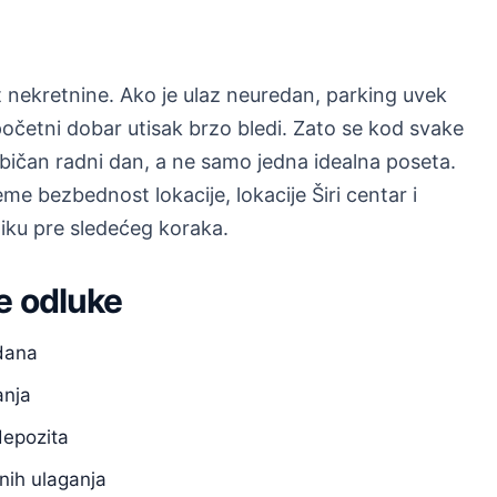
nekretnine. Ako je ulaz neuredan, parking uvek
početni dobar utisak brzo bledi. Zato se kod svake
običan radni dan, a ne samo jedna idealna poseta.
 bezbednost lokacije, lokacije Širi centar i
sliku pre sledećeg koraka.
e odluke
 dana
anja
depozita
nih ulaganja