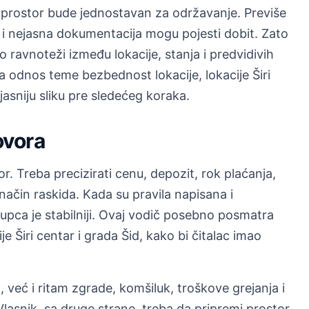
 prostor bude jednostavan za održavanje. Previše
i nejasna dokumentacija mogu pojesti dobit. Zato
 ravnoteži između lokacije, stanja i predvidivih
 odnos teme bezbednost lokacije, lokacije Širi
 jasniju sliku pre sledećeg koraka.
ovora
r. Treba precizirati cenu, depozit, rok plaćanja,
način raskida. Kada su pravila napisana i
upca je stabilniji. Ovaj vodič posebno posmatra
 Širi centar i grada Šid, kako bi čitalac imao
već i ritam zgrade, komšiluk, troškove grejanja i
asnik, sa druge strane, treba da pripremi prostor