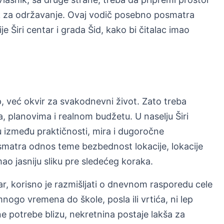
ak za održavanje. Ovaj vodič posebno posmatra
 Širi centar i grada Šid, kako bi čitalac imao
, već okvir za svakodnevni život. Zato treba
, planovima i realnom budžetu. U naselju Širi
 između praktičnosti, mira i dugoročne
smatra odnos teme bezbednost lokacije, lokacije
imao jasniju sliku pre sledećeg koraka.
tar, korisno je razmišljati o dnevnom rasporedu cele
ogo vremena do škole, posla ili vrtića, ni lep
 potrebe blizu, nekretnina postaje lakša za