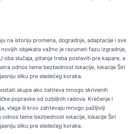
nju na istoriju promena, dogradnje, adaptacije i sve
novijih objekata važno je razumeti fazu izgradnje,
 oba slučaja, pitanja treba postaviti pre kapare, a
tra odnos teme bezbednost lokacije, lokacije Širi
 jasniju sliku pre sledećeg koraka.
postati skupa ako zahteva mnogo skrivenih
ičke popravke od ozbiljnih radova. Krečenje i
ija, vlaga ili krov zahtevaju mnogo pažljiviji
odnos teme bezbednost lokacije, lokacije Širi
 jasniju sliku pre sledećeg koraka.