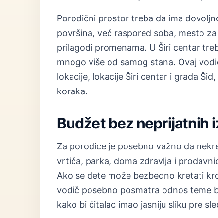
Porodični prostor treba da ima dovolj
površina, već raspored soba, mesto za 
prilagodi promenama. U Širi centar treba
mnogo više od samog stana. Ovaj vod
lokacije, lokacije Širi centar i grada Šid
koraka.
Budžet bez neprijatnih 
Za porodice je posebno važno da nekre
vrtića, parka, doma zdravlja i prodavni
Ako se dete može bezbedno kretati kroz
vodič posebno posmatra odnos teme bezb
kako bi čitalac imao jasniju sliku pre s