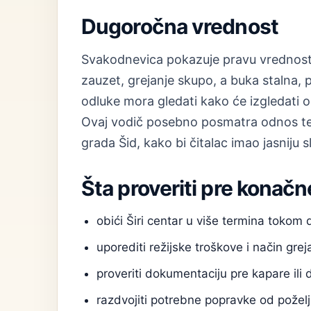
Dugoročna vrednost
Svakodnevica pokazuje pravu vrednost 
zauzet, grejanje skupo, a buka stalna, 
odluke mora gledati kako će izgledati 
Ovaj vodič posebno posmatra odnos teme
grada Šid, kako bi čitalac imao jasniju 
Šta proveriti pre konačn
obići Širi centar u više termina tokom
uporediti režijske troškove i način grej
proveriti dokumentaciju pre kapare ili 
razdvojiti potrebne popravke od poželj