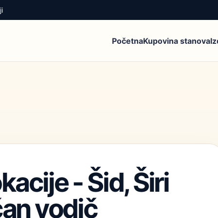
i
Početna
Kupovina stanova
I
cije - Šid, Širi
čan vodič