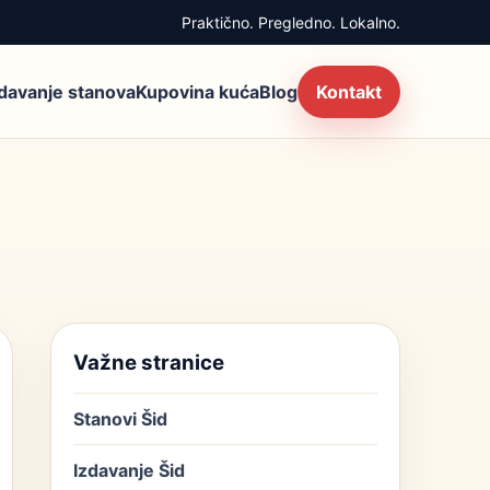
Praktično. Pregledno. Lokalno.
zdavanje stanova
Kupovina kuća
Blog
Kontakt
Važne stranice
Stanovi Šid
Izdavanje Šid