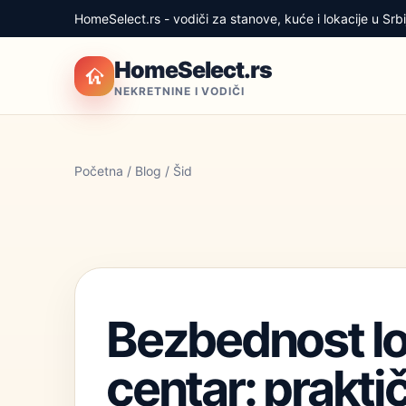
HomeSelect.rs - vodiči za stanove, kuće i lokacije u Srbij
HomeSelect.rs
NEKRETNINE I VODIČI
Početna
/
Blog
/ Šid
Bezbednost loka
centar: prakti