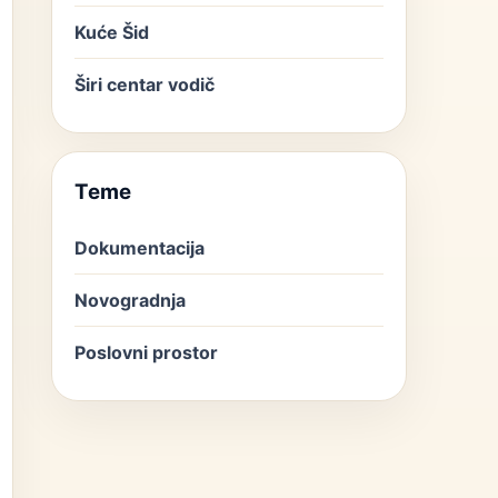
Kuće Šid
Širi centar vodič
Teme
Dokumentacija
Novogradnja
Poslovni prostor