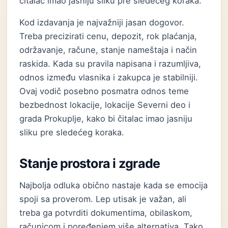
čitalac imao jasniju sliku pre sledećeg koraka.
Kod izdavanja je najvažniji jasan dogovor.
Treba precizirati cenu, depozit, rok plaćanja,
održavanje, račune, stanje nameštaja i način
raskida. Kada su pravila napisana i razumljiva,
odnos između vlasnika i zakupca je stabilniji.
Ovaj vodič posebno posmatra odnos teme
bezbednost lokacije, lokacije Severni deo i
grada Prokuplje, kako bi čitalac imao jasniju
sliku pre sledećeg koraka.
Stanje prostora i zgrade
Najbolja odluka obično nastaje kada se emocija
spoji sa proverom. Lep utisak je važan, ali
treba ga potvrditi dokumentima, obilaskom,
računicom i poređenjem više alternativa. Tako