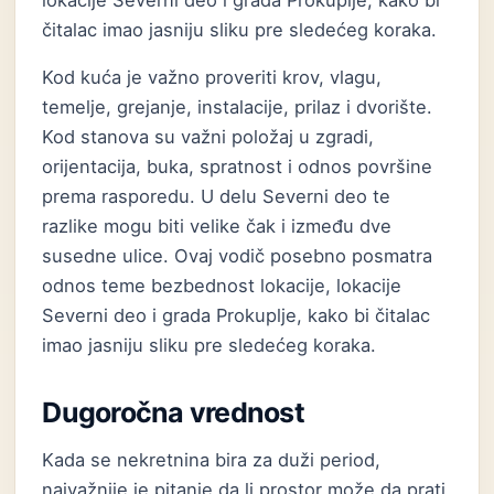
lokacije Severni deo i grada Prokuplje, kako bi
čitalac imao jasniju sliku pre sledećeg koraka.
Kod kuća je važno proveriti krov, vlagu,
temelje, grejanje, instalacije, prilaz i dvorište.
Kod stanova su važni položaj u zgradi,
orijentacija, buka, spratnost i odnos površine
prema rasporedu. U delu Severni deo te
razlike mogu biti velike čak i između dve
susedne ulice. Ovaj vodič posebno posmatra
odnos teme bezbednost lokacije, lokacije
Severni deo i grada Prokuplje, kako bi čitalac
imao jasniju sliku pre sledećeg koraka.
Dugoročna vrednost
Kada se nekretnina bira za duži period,
najvažnije je pitanje da li prostor može da prati