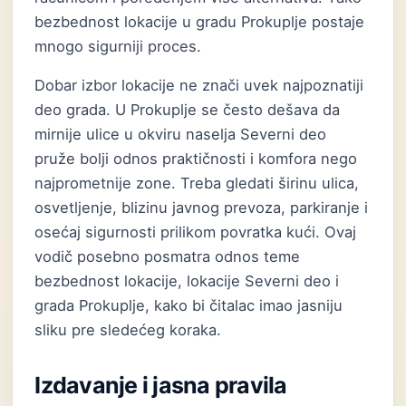
bezbednost lokacije u gradu Prokuplje postaje
mnogo sigurniji proces.
Dobar izbor lokacije ne znači uvek najpoznatiji
deo grada. U Prokuplje se često dešava da
mirnije ulice u okviru naselja Severni deo
pruže bolji odnos praktičnosti i komfora nego
najprometnije zone. Treba gledati širinu ulica,
osvetljenje, blizinu javnog prevoza, parkiranje i
osećaj sigurnosti prilikom povratka kući. Ovaj
vodič posebno posmatra odnos teme
bezbednost lokacije, lokacije Severni deo i
grada Prokuplje, kako bi čitalac imao jasniju
sliku pre sledećeg koraka.
Izdavanje i jasna pravila