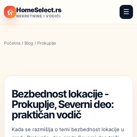
HomeSelect.rs
☰
NEKRETNINE I VODIČI
Početna
/
Blog
/ Prokuplje
Bezbednost lokacije -
Prokuplje, Severni deo:
praktičan vodič
Kada se razmišlja o temi bezbednost lokacije u