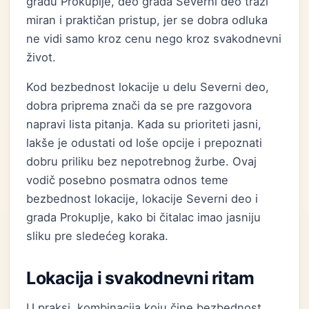
gradu Prokuplje, deo grada Severni deo traži
miran i praktičan pristup, jer se dobra odluka
ne vidi samo kroz cenu nego kroz svakodnevni
život.
Kod bezbednost lokacije u delu Severni deo,
dobra priprema znači da se pre razgovora
napravi lista pitanja. Kada su prioriteti jasni,
lakše je odustati od loše opcije i prepoznati
dobru priliku bez nepotrebnog žurbe. Ovaj
vodič posebno posmatra odnos teme
bezbednost lokacije, lokacije Severni deo i
grada Prokuplje, kako bi čitalac imao jasniju
sliku pre sledećeg koraka.
Lokacija i svakodnevni ritam
U praksi, kombinacija koju čine bezbednost