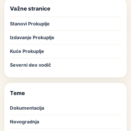
Važne stranice
Stanovi Prokuplje
Izdavanje Prokuplje
Kuće Prokuplje
Severni deo vodič
Teme
Dokumentacija
Novogradnja