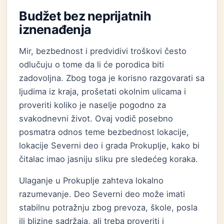
Budžet bez neprijatnih
iznenađenja
Mir, bezbednost i predvidivi troškovi često
odlučuju o tome da li će porodica biti
zadovoljna. Zbog toga je korisno razgovarati sa
ljudima iz kraja, prošetati okolnim ulicama i
proveriti koliko je naselje pogodno za
svakodnevni život. Ovaj vodič posebno
posmatra odnos teme bezbednost lokacije,
lokacije Severni deo i grada Prokuplje, kako bi
čitalac imao jasniju sliku pre sledećeg koraka.
Ulaganje u Prokuplje zahteva lokalno
razumevanje. Deo Severni deo može imati
stabilnu potražnju zbog prevoza, škole, posla
ili blizine sadržaja, ali treba proveriti i