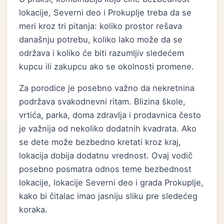
lokacije, Severni deo i Prokuplje treba da se
meri kroz tri pitanja: koliko prostor rešava
današnju potrebu, koliko lako može da se
održava i koliko će biti razumljiv sledećem
kupcu ili zakupcu ako se okolnosti promene.
Za porodice je posebno važno da nekretnina
podržava svakodnevni ritam. Blizina škole,
vrtića, parka, doma zdravlja i prodavnica često
je važnija od nekoliko dodatnih kvadrata. Ako
se dete može bezbedno kretati kroz kraj,
lokacija dobija dodatnu vrednost. Ovaj vodič
posebno posmatra odnos teme bezbednost
lokacije, lokacije Severni deo i grada Prokuplje,
kako bi čitalac imao jasniju sliku pre sledećeg
koraka.