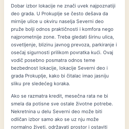
Dobar izbor lokacije ne znači uvek najpoznatiji
deo grada. U Prokuplje se često dešava da
mirnije ulice u okviru naselja Severni deo
pruže bolji odnos praktičnosti i komfora nego
najprometnije zone. Treba gledati širinu ulica,
osvetljenje, blizinu javnog prevoza, parkiranje i
osećaj sigurnosti prilikom povratka kući. Ovaj
vodič posebno posmatra odnos teme
bezbednost lokacije, lokacije Severni deo i
grada Prokuplje, kako bi čitalac imao jasniju
sliku pre sledećeg koraka.
Ako se razmatra kredit, mesečna rata ne bi
smela da potisne sve ostale životne potrebe.
Nekretnina u delu Severni deo može biti
odličan izbor samo ako se uz nju može
normalno živeti, održavati prostor i ostaviti