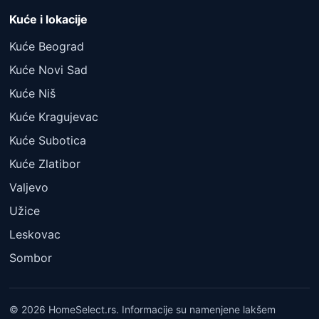
Kuće i lokacije
Kuće Beograd
Kuće Novi Sad
Kuće Niš
Kuće Kragujevac
Kuće Subotica
Kuće Zlatibor
Valjevo
Užice
Leskovac
Sombor
© 2026 HomeSelect.rs. Informacije su namenjene lakšem