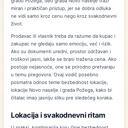
gradu Požega, deo grada Novo naselje traži
miran i praktičan pristup, jer se dobra odluka
ne vidi samo kroz cenu nego kroz svakodnevni
život.
Prodavac ili vlasnik treba da razume da kupac i
zakupac ne gledaju samo emociju, već i rizik.
Ako su dokumenti uredni, prostor održavan i
troškovi jasni, lakše se brani tražena cena. Ako
postoje nejasnoće, one se prirodno pretvaraju
u temu pregovora. Ovaj vodič posebno
posmatra odnos teme bezbednost lokacije,
lokacije Novo naselje i grada Požega, kako bi
čitalac imao jasniju sliku pre sledećeg koraka.
Lokacija i svakodnevni ritam
U praksi, kombinacija koju čine bezbednost