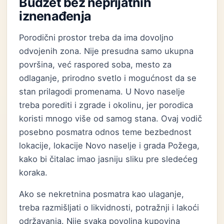
Budžet bez neprijatnih
iznenađenja
Porodični prostor treba da ima dovoljno
odvojenih zona. Nije presudna samo ukupna
površina, već raspored soba, mesto za
odlaganje, prirodno svetlo i mogućnost da se
stan prilagodi promenama. U Novo naselje
treba porediti i zgrade i okolinu, jer porodica
koristi mnogo više od samog stana. Ovaj vodič
posebno posmatra odnos teme bezbednost
lokacije, lokacije Novo naselje i grada Požega,
kako bi čitalac imao jasniju sliku pre sledećeg
koraka.
Ako se nekretnina posmatra kao ulaganje,
treba razmišljati o likvidnosti, potražnji i lakoći
održavanja. Nije svaka povoljna kupovina