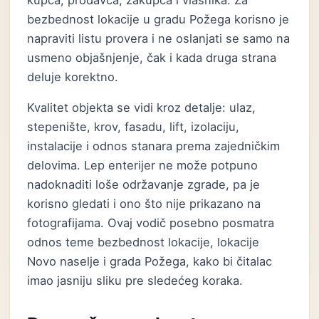
kupca, prodavca, zakupca i vlasnika. Za
bezbednost lokacije u gradu Požega korisno je
napraviti listu provera i ne oslanjati se samo na
usmeno objašnjenje, čak i kada druga strana
deluje korektno.
Kvalitet objekta se vidi kroz detalje: ulaz,
stepenište, krov, fasadu, lift, izolaciju,
instalacije i odnos stanara prema zajedničkim
delovima. Lep enterijer ne može potpuno
nadoknaditi loše održavanje zgrade, pa je
korisno gledati i ono što nije prikazano na
fotografijama. Ovaj vodič posebno posmatra
odnos teme bezbednost lokacije, lokacije
Novo naselje i grada Požega, kako bi čitalac
imao jasniju sliku pre sledećeg koraka.