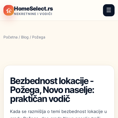
HomeSelect.rs
☰
NEKRETNINE I VODIČI
Početna
/
Blog
/ Požega
Bezbednost lokacije -
Požega, Novo naselje:
praktičan vodič
Kada se razmišlja o temi bezbednost lokacije u