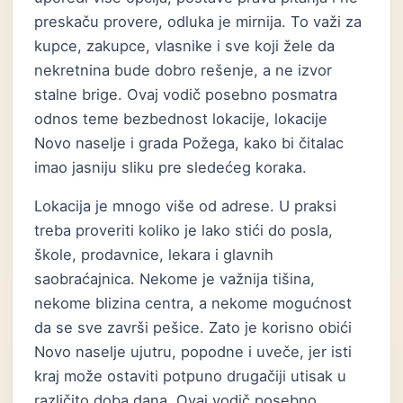
preskaču provere, odluka je mirnija. To važi za
kupce, zakupce, vlasnike i sve koji žele da
nekretnina bude dobro rešenje, a ne izvor
stalne brige. Ovaj vodič posebno posmatra
odnos teme bezbednost lokacije, lokacije
Novo naselje i grada Požega, kako bi čitalac
imao jasniju sliku pre sledećeg koraka.
Lokacija je mnogo više od adrese. U praksi
treba proveriti koliko je lako stići do posla,
škole, prodavnice, lekara i glavnih
saobraćajnica. Nekome je važnija tišina,
nekome blizina centra, a nekome mogućnost
da se sve završi pešice. Zato je korisno obići
Novo naselje ujutru, popodne i uveče, jer isti
kraj može ostaviti potpuno drugačiji utisak u
različito doba dana. Ovaj vodič posebno