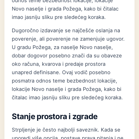
odnos teme bezbednost lokacije, lokacije
Novo naselje i grada Požega, kako bi čitalac
imao jasniju sliku pre sledećeg koraka.
Dugoročno izdavanje se najčešće oslanja na
poverenje, ali poverenje ne zamenjuje ugovor.
U gradu Požega, za naselje Novo naselje,
dobar dogovor posebno znači da su obaveze
oko računa, kvarova i predaje prostora
unapred definisane. Ovaj vodič posebno
posmatra odnos teme bezbednost lokacije,
lokacije Novo naselje i grada Požega, kako bi
čitalac imao jasniju sliku pre sledećeg koraka.
Stanje prostora i zgrade
Strpljenje je često najbolji saveznik. Kada se
uporedi više opcija, postave prava pitanja i ne