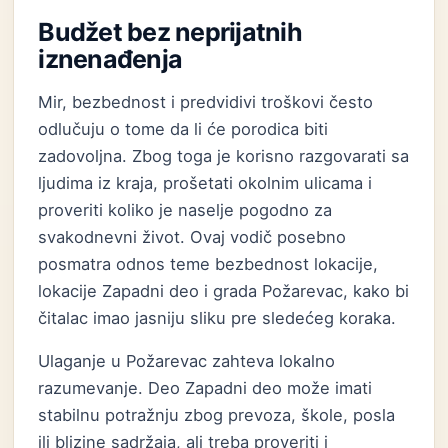
Budžet bez neprijatnih
iznenađenja
Mir, bezbednost i predvidivi troškovi često
odlučuju o tome da li će porodica biti
zadovoljna. Zbog toga je korisno razgovarati sa
ljudima iz kraja, prošetati okolnim ulicama i
proveriti koliko je naselje pogodno za
svakodnevni život. Ovaj vodič posebno
posmatra odnos teme bezbednost lokacije,
lokacije Zapadni deo i grada Požarevac, kako bi
čitalac imao jasniju sliku pre sledećeg koraka.
Ulaganje u Požarevac zahteva lokalno
razumevanje. Deo Zapadni deo može imati
stabilnu potražnju zbog prevoza, škole, posla
ili blizine sadržaja, ali treba proveriti i