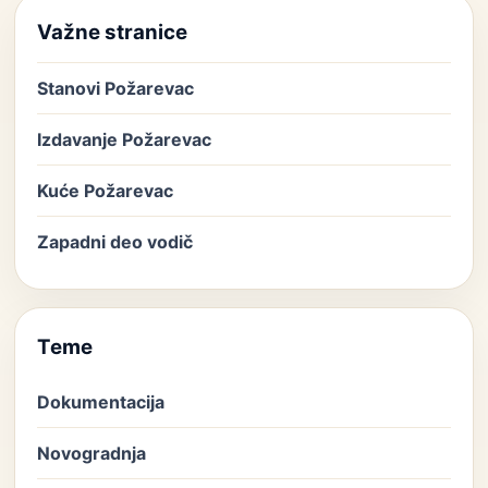
Važne stranice
Stanovi Požarevac
Izdavanje Požarevac
Kuće Požarevac
Zapadni deo vodič
Teme
Dokumentacija
Novogradnja