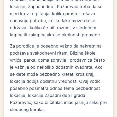
lokacije, Zapadni deo i Požarevac treba da se
meri kroz tri pitanja: koliko prostor rešava
današnju potrebu, koliko lako može da se
održava i koliko će biti razumljiv sledećem
kupcu ili zakupcu ako se okolnosti promene.
Za porodice je posebno važno da nekretnina
podržava svakodnevni ritam. Blizina škole,
vrtića, parka, doma zdravlja i prodavnica često
je važnija od nekoliko dodatnih kvadrata. Ako
se dete može bezbedno kretati kroz kraj,
lokacija dobija dodatnu vrednost. Ovaj vodič
posebno posmatra odnos teme bezbednost
lokacije, lokacije Zapadni deo i grada
Požarevac, kako bi čitalac imao jasniju sliku pre
sledećeg koraka.