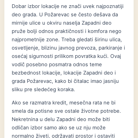
Dobar izbor lokacije ne znači uvek najpoznatiji
deo grada. U Požarevac se često dešava da
mirnije ulice u okviru naselja Zapadni deo
pruže bolji odnos praktičnosti i komfora nego
najprometnije zone. Treba gledati širinu ulica,
osvetljenje, blizinu javnog prevoza, parkiranje i
osećaj sigurnosti prilikom povratka kući. Ovaj
vodič posebno posmatra odnos teme
bezbednost lokacije, lokacije Zapadni deo i
grada Požarevac, kako bi čitalac imao jasniju
sliku pre sledećeg koraka.
Ako se razmatra kredit, mesečna rata ne bi
smela da potisne sve ostale životne potrebe.
Nekretnina u delu Zapadni deo može biti
odličan izbor samo ako se uz nju može
normalno živeti, održavati prostor i ostaviti