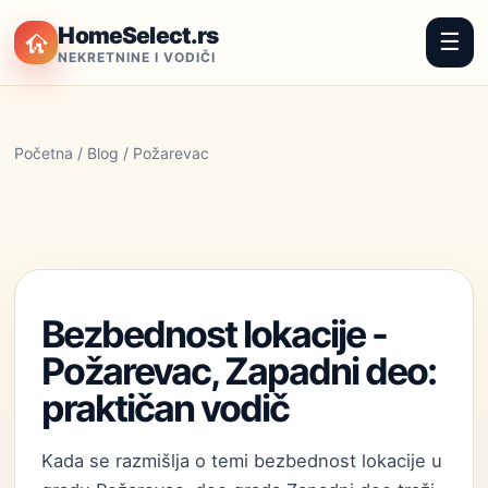
HomeSelect.rs
☰
NEKRETNINE I VODIČI
Početna
/
Blog
/ Požarevac
Bezbednost lokacije -
Požarevac, Zapadni deo:
praktičan vodič
Kada se razmišlja o temi bezbednost lokacije u