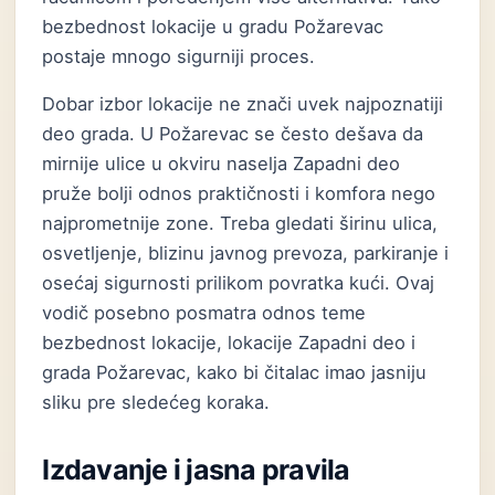
bezbednost lokacije u gradu Požarevac
postaje mnogo sigurniji proces.
Dobar izbor lokacije ne znači uvek najpoznatiji
deo grada. U Požarevac se često dešava da
mirnije ulice u okviru naselja Zapadni deo
pruže bolji odnos praktičnosti i komfora nego
najprometnije zone. Treba gledati širinu ulica,
osvetljenje, blizinu javnog prevoza, parkiranje i
osećaj sigurnosti prilikom povratka kući. Ovaj
vodič posebno posmatra odnos teme
bezbednost lokacije, lokacije Zapadni deo i
grada Požarevac, kako bi čitalac imao jasniju
sliku pre sledećeg koraka.
Izdavanje i jasna pravila