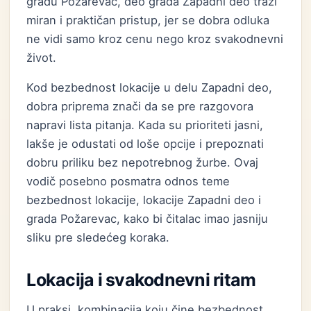
gradu Požarevac, deo grada Zapadni deo traži
miran i praktičan pristup, jer se dobra odluka
ne vidi samo kroz cenu nego kroz svakodnevni
život.
Kod bezbednost lokacije u delu Zapadni deo,
dobra priprema znači da se pre razgovora
napravi lista pitanja. Kada su prioriteti jasni,
lakše je odustati od loše opcije i prepoznati
dobru priliku bez nepotrebnog žurbe. Ovaj
vodič posebno posmatra odnos teme
bezbednost lokacije, lokacije Zapadni deo i
grada Požarevac, kako bi čitalac imao jasniju
sliku pre sledećeg koraka.
Lokacija i svakodnevni ritam
U praksi, kombinacija koju čine bezbednost