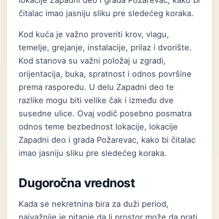
lokacije Zapadni deo i grada Požarevac, kako bi
čitalac imao jasniju sliku pre sledećeg koraka.
Kod kuća je važno proveriti krov, vlagu,
temelje, grejanje, instalacije, prilaz i dvorište.
Kod stanova su važni položaj u zgradi,
orijentacija, buka, spratnost i odnos površine
prema rasporedu. U delu Zapadni deo te
razlike mogu biti velike čak i između dve
susedne ulice. Ovaj vodič posebno posmatra
odnos teme bezbednost lokacije, lokacije
Zapadni deo i grada Požarevac, kako bi čitalac
imao jasniju sliku pre sledećeg koraka.
Dugoročna vrednost
Kada se nekretnina bira za duži period,
najvažnije je pitanje da li prostor može da prati