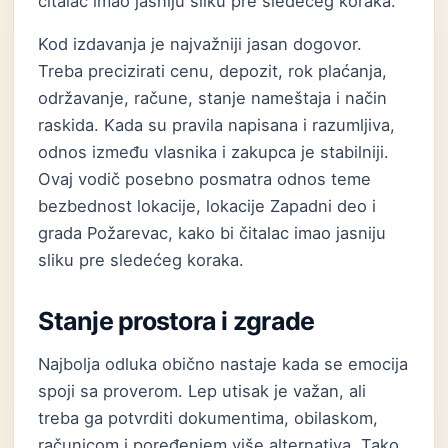
čitalac imao jasniju sliku pre sledećeg koraka.
Kod izdavanja je najvažniji jasan dogovor.
Treba precizirati cenu, depozit, rok plaćanja,
održavanje, račune, stanje nameštaja i način
raskida. Kada su pravila napisana i razumljiva,
odnos između vlasnika i zakupca je stabilniji.
Ovaj vodič posebno posmatra odnos teme
bezbednost lokacije, lokacije Zapadni deo i
grada Požarevac, kako bi čitalac imao jasniju
sliku pre sledećeg koraka.
Stanje prostora i zgrade
Najbolja odluka obično nastaje kada se emocija
spoji sa proverom. Lep utisak je važan, ali
treba ga potvrditi dokumentima, obilaskom,
računicom i poređenjem više alternativa. Tako