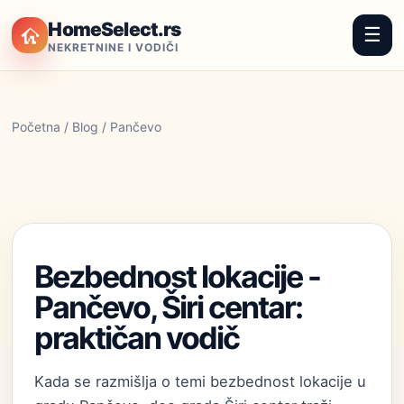
HomeSelect.rs
☰
NEKRETNINE I VODIČI
Početna
/
Blog
/ Pančevo
Bezbednost lokacije -
Pančevo, Širi centar:
praktičan vodič
Kada se razmišlja o temi bezbednost lokacije u