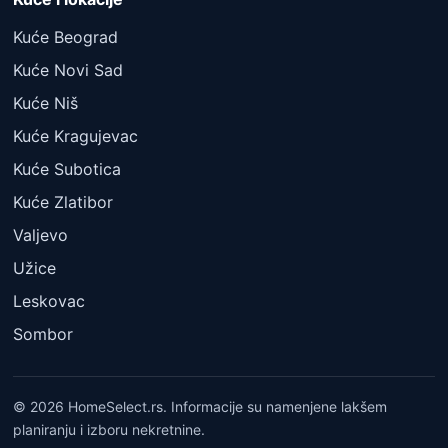
Kuće Beograd
Kuće Novi Sad
Kuće Niš
Kuće Kragujevac
Kuće Subotica
Kuće Zlatibor
Valjevo
Užice
Leskovac
Sombor
© 2026 HomeSelect.rs. Informacije su namenjene lakšem
planiranju i izboru nekretnine.