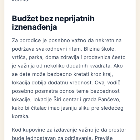
Budžet bez neprijatnih
iznenađenja
Za porodice je posebno važno da nekretnina
podržava svakodnevni ritam. Blizina škole,
vrtića, parka, doma zdravlja i prodavnica često
je važnija od nekoliko dodatnih kvadrata. Ako
se dete može bezbedno kretati kroz kraj,
lokacija dobija dodatnu vrednost. Ovaj vodič
posebno posmatra odnos teme bezbednost
lokacije, lokacije Širi centar i grada Pančevo,
kako bi čitalac imao jasniju sliku pre sledećeg
koraka.
Kod kupovine za izdavanje važno je da prostor
bude jednostavan za održavanje. Previše