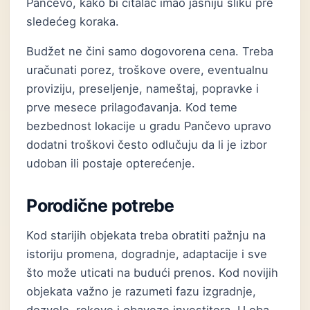
Pančevo, kako bi čitalac imao jasniju sliku pre
sledećeg koraka.
Budžet ne čini samo dogovorena cena. Treba
uračunati porez, troškove overe, eventualnu
proviziju, preseljenje, nameštaj, popravke i
prve mesece prilagođavanja. Kod teme
bezbednost lokacije u gradu Pančevo upravo
dodatni troškovi često odlučuju da li je izbor
udoban ili postaje opterećenje.
Porodične potrebe
Kod starijih objekata treba obratiti pažnju na
istoriju promena, dogradnje, adaptacije i sve
što može uticati na budući prenos. Kod novijih
objekata važno je razumeti fazu izgradnje,