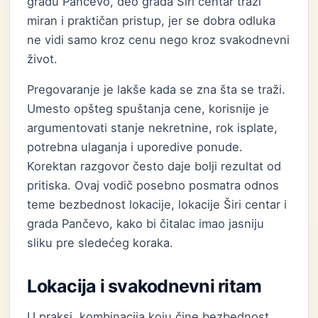
gradu Pančevo, deo grada Širi centar traži
miran i praktičan pristup, jer se dobra odluka
ne vidi samo kroz cenu nego kroz svakodnevni
život.
Pregovaranje je lakše kada se zna šta se traži.
Umesto opšteg spuštanja cene, korisnije je
argumentovati stanje nekretnine, rok isplate,
potrebna ulaganja i uporedive ponude.
Korektan razgovor često daje bolji rezultat od
pritiska. Ovaj vodič posebno posmatra odnos
teme bezbednost lokacije, lokacije Širi centar i
grada Pančevo, kako bi čitalac imao jasniju
sliku pre sledećeg koraka.
Lokacija i svakodnevni ritam
U praksi, kombinacija koju čine bezbednost