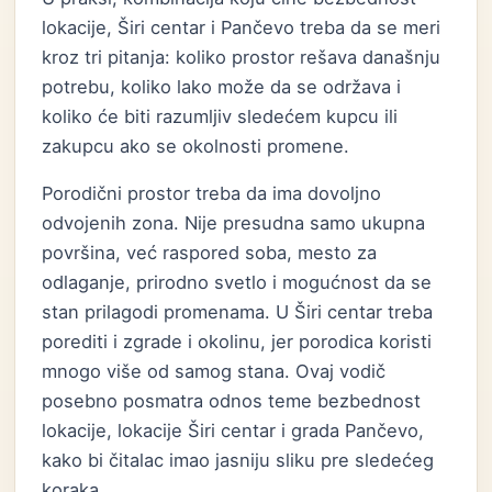
lokacije, Širi centar i Pančevo treba da se meri
kroz tri pitanja: koliko prostor rešava današnju
potrebu, koliko lako može da se održava i
koliko će biti razumljiv sledećem kupcu ili
zakupcu ako se okolnosti promene.
Porodični prostor treba da ima dovoljno
odvojenih zona. Nije presudna samo ukupna
površina, već raspored soba, mesto za
odlaganje, prirodno svetlo i mogućnost da se
stan prilagodi promenama. U Širi centar treba
porediti i zgrade i okolinu, jer porodica koristi
mnogo više od samog stana. Ovaj vodič
posebno posmatra odnos teme bezbednost
lokacije, lokacije Širi centar i grada Pančevo,
kako bi čitalac imao jasniju sliku pre sledećeg
koraka.