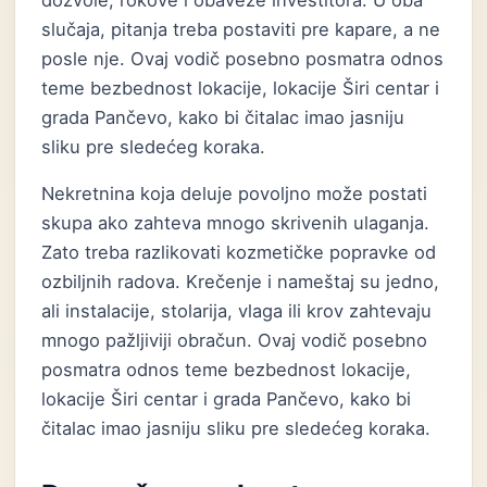
dozvole, rokove i obaveze investitora. U oba
slučaja, pitanja treba postaviti pre kapare, a ne
posle nje. Ovaj vodič posebno posmatra odnos
teme bezbednost lokacije, lokacije Širi centar i
grada Pančevo, kako bi čitalac imao jasniju
sliku pre sledećeg koraka.
Nekretnina koja deluje povoljno može postati
skupa ako zahteva mnogo skrivenih ulaganja.
Zato treba razlikovati kozmetičke popravke od
ozbiljnih radova. Krečenje i nameštaj su jedno,
ali instalacije, stolarija, vlaga ili krov zahtevaju
mnogo pažljiviji obračun. Ovaj vodič posebno
posmatra odnos teme bezbednost lokacije,
lokacije Širi centar i grada Pančevo, kako bi
čitalac imao jasniju sliku pre sledećeg koraka.