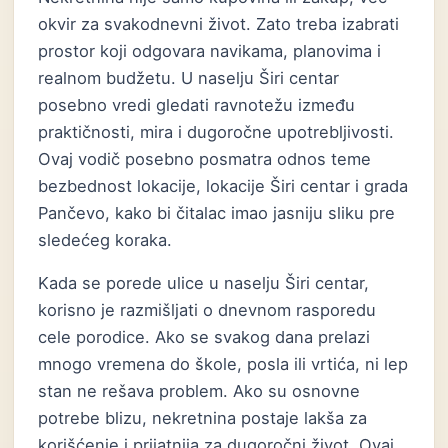
okvir za svakodnevni život. Zato treba izabrati
prostor koji odgovara navikama, planovima i
realnom budžetu. U naselju Širi centar
posebno vredi gledati ravnotežu između
praktičnosti, mira i dugoročne upotrebljivosti.
Ovaj vodič posebno posmatra odnos teme
bezbednost lokacije, lokacije Širi centar i grada
Pančevo, kako bi čitalac imao jasniju sliku pre
sledećeg koraka.
Kada se porede ulice u naselju Širi centar,
korisno je razmišljati o dnevnom rasporedu
cele porodice. Ako se svakog dana prelazi
mnogo vremena do škole, posla ili vrtića, ni lep
stan ne rešava problem. Ako su osnovne
potrebe blizu, nekretnina postaje lakša za
korišćenje i prijatnija za dugoročni život. Ovaj