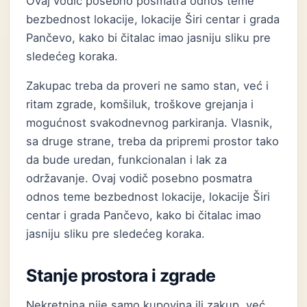
Ovaj vodič posebno posmatra odnos teme
bezbednost lokacije, lokacije Širi centar i grada
Pančevo, kako bi čitalac imao jasniju sliku pre
sledećeg koraka.
Zakupac treba da proveri ne samo stan, već i
ritam zgrade, komšiluk, troškove grejanja i
mogućnost svakodnevnog parkiranja. Vlasnik,
sa druge strane, treba da pripremi prostor tako
da bude uredan, funkcionalan i lak za
održavanje. Ovaj vodič posebno posmatra
odnos teme bezbednost lokacije, lokacije Širi
centar i grada Pančevo, kako bi čitalac imao
jasniju sliku pre sledećeg koraka.
Stanje prostora i zgrade
Nekretnina nije samo kupovina ili zakup, već