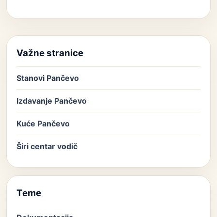
Važne stranice
Stanovi Pančevo
Izdavanje Pančevo
Kuće Pančevo
Širi centar vodič
Teme