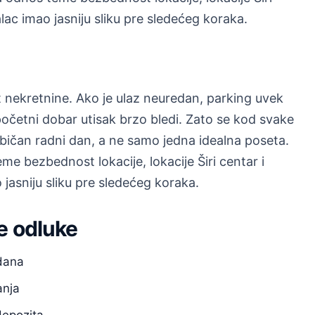
lac imao jasniju sliku pre sledećeg koraka.
nekretnine. Ako je ulaz neuredan, parking uvek
početni dobar utisak brzo bledi. Zato se kod svake
običan radni dan, a ne samo jedna idealna poseta.
 bezbednost lokacije, lokacije Širi centar i
jasniju sliku pre sledećeg koraka.
e odluke
 dana
anja