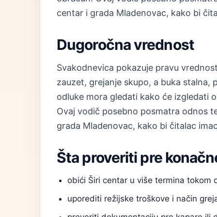
centar i grada Mladenovac, kako bi čita
Dugoročna vrednost
Svakodnevica pokazuje pravu vrednost 
zauzet, grejanje skupo, a buka stalna, 
odluke mora gledati kako će izgledati 
Ovaj vodič posebno posmatra odnos teme
grada Mladenovac, kako bi čitalac imao 
Šta proveriti pre konačn
obići Širi centar u više termina tokom
uporediti režijske troškove i način grej