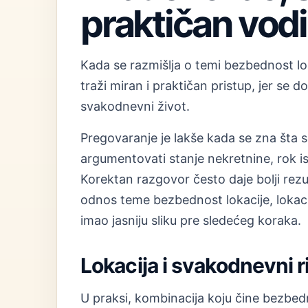
praktičan vod
Kada se razmišlja o temi bezbednost lo
traži miran i praktičan pristup, jer se
svakodnevni život.
Pregovaranje je lakše kada se zna šta s
argumentovati stanje nekretnine, rok i
Korektan razgovor često daje bolji rez
odnos teme bezbednost lokacije, lokacij
imao jasniju sliku pre sledećeg koraka.
Lokacija i svakodnevni 
U praksi, kombinacija koju čine bezbedn