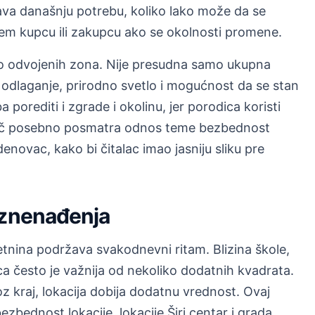
ešava današnju potrebu, koliko lako može da se
ećem kupcu ili zakupcu ako se okolnosti promene.
no odvojenih zona. Nije presudna samo ukupna
odlaganje, prirodno svetlo i mogućnost da se stan
 porediti i zgrade i okolinu, jer porodica koristi
ič posebno posmatra odnos teme bezbednost
adenovac, kako bi čitalac imao jasniju sliku pre
iznenađenja
tnina podržava svakodnevni ritam. Blizina škole,
ca često je važnija od nekoliko dodatnih kvadrata.
 kraj, lokacija dobija dodatnu vrednost. Ovaj
ednost lokacije, lokacije Širi centar i grada