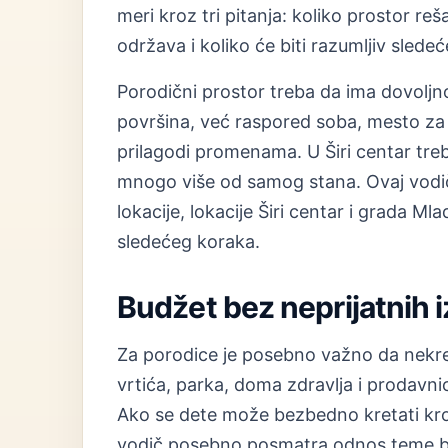
meri kroz tri pitanja: koliko prostor r
održava i koliko će biti razumljiv sled
Porodični prostor treba da ima dovolj
površina, već raspored soba, mesto za 
prilagodi promenama. U Širi centar treba
mnogo više od samog stana. Ovaj vod
lokacije, lokacije Širi centar i grada Ml
sledećeg koraka.
Budžet bez neprijatnih 
Za porodice je posebno važno da nekre
vrtića, parka, doma zdravlja i prodavni
Ako se dete može bezbedno kretati kroz
vodič posebno posmatra odnos teme bezb