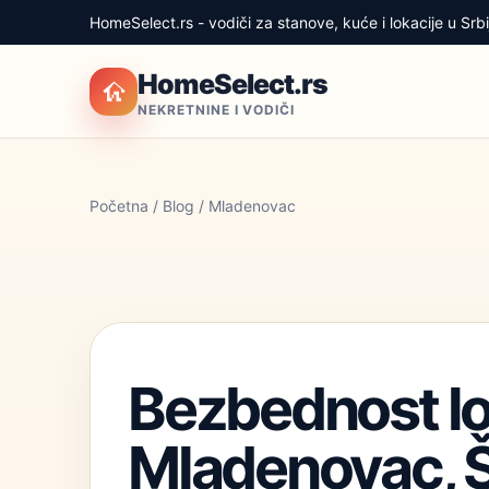
HomeSelect.rs - vodiči za stanove, kuće i lokacije u Srbij
HomeSelect.rs
NEKRETNINE I VODIČI
Početna
/
Blog
/ Mladenovac
Bezbednost lo
Mladenovac, Ši