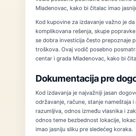
Mladenovac, kako bi čitalac imao jasnij
Kod kupovine za izdavanje važno je da
komplikovana rešenja, skupe popravke 
se dobra investicija često prepoznaje po
troškova. Ovaj vodič posebno posmatra
centar i grada Mladenovac, kako bi čita
Dokumentacija pre dog
Kod izdavanja je najvažniji jasan dogovo
održavanje, račune, stanje nameštaja i 
razumljiva, odnos između vlasnika i zak
odnos teme bezbednost lokacije, lokacij
imao jasniju sliku pre sledećeg koraka.