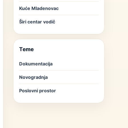
Kuće Mladenovac
Širi centar vodič
Teme
Dokumentacija
Novogradnja
Poslovni prostor