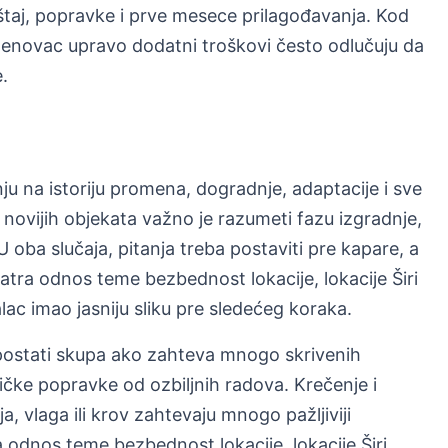
eštaj, popravke i prve mesece prilagođavanja. Kod
enovac upravo dodatni troškovi često odlučuju da
e.
nju na istoriju promena, dogradnje, adaptacije i sve
novijih objekata važno je razumeti fazu izgradnje,
 oba slučaja, pitanja treba postaviti pre kapare, a
tra odnos teme bezbednost lokacije, lokacije Širi
lac imao jasniju sliku pre sledećeg koraka.
postati skupa ako zahteva mnogo skrivenih
ičke popravke od ozbiljnih radova. Krečenje i
ija, vlaga ili krov zahtevaju mnogo pažljiviji
odnos teme bezbednost lokacije, lokacije Širi