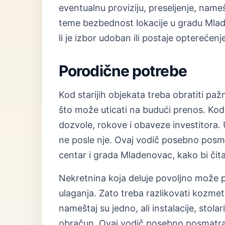
eventualnu proviziju, preseljenje, nam
teme bezbednost lokacije u gradu Mlad
li je izbor udoban ili postaje opterećenj
Porodične potrebe
Kod starijih objekata treba obratiti paž
što može uticati na budući prenos. Kod 
dozvole, rokove i obaveze investitora. U
ne posle nje. Ovaj vodič posebno posma
centar i grada Mladenovac, kako bi čita
Nekretnina koja deluje povoljno može 
ulaganja. Zato treba razlikovati kozmet
nameštaj su jedno, ali instalacije, stolar
obračun. Ovaj vodič posebno posmatra 