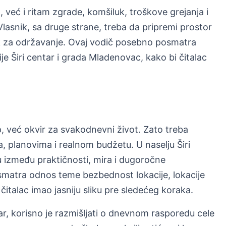
već i ritam zgrade, komšiluk, troškove grejanja i
asnik, sa druge strane, treba da pripremi prostor
ak za održavanje. Ovaj vodič posebno posmatra
e Širi centar i grada Mladenovac, kako bi čitalac
, već okvir za svakodnevni život. Zato treba
, planovima i realnom budžetu. U naselju Širi
 između praktičnosti, mira i dugoročne
smatra odnos teme bezbednost lokacije, lokacije
čitalac imao jasniju sliku pre sledećeg koraka.
tar, korisno je razmišljati o dnevnom rasporedu cele