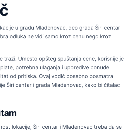
ič
kacije u gradu Mladenovac, deo grada Širi centar
 dobra odluka ne vidi samo kroz cenu nego kroz
e traži. Umesto opšteg spuštanja cene, korisnije je
splate, potrebna ulaganja i uporedive ponude.
ultat od pritiska. Ovaj vodič posebno posmatra
e Širi centar i grada Mladenovac, kako bi čitalac
ritam
ost lokacije, Širi centar i Mladenovac treba da se