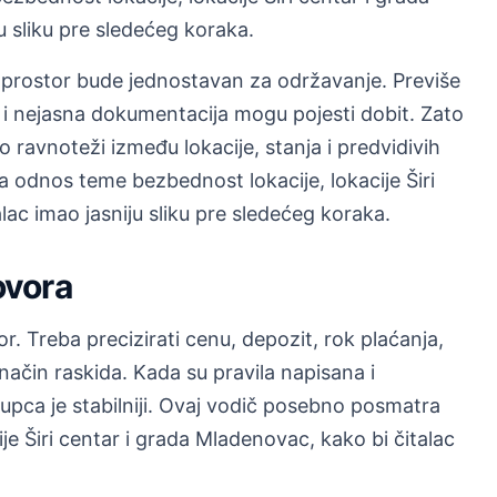
u sliku pre sledećeg koraka.
 prostor bude jednostavan za održavanje. Previše
i nejasna dokumentacija mogu pojesti dobit. Zato
 ravnoteži između lokacije, stanja i predvidivih
 odnos teme bezbednost lokacije, lokacije Širi
lac imao jasniju sliku pre sledećeg koraka.
ovora
r. Treba precizirati cenu, depozit, rok plaćanja,
način raskida. Kada su pravila napisana i
upca je stabilniji. Ovaj vodič posebno posmatra
e Širi centar i grada Mladenovac, kako bi čitalac