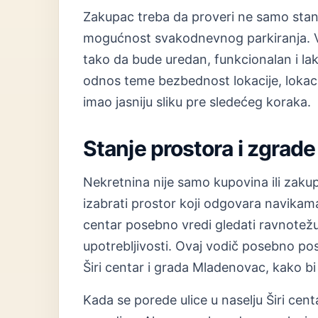
Zakupac treba da proveri ne samo stan, 
mogućnost svakodnevnog parkiranja. Vl
tako da bude uredan, funkcionalan i l
odnos teme bezbednost lokacije, lokacij
imao jasniju sliku pre sledećeg koraka.
Stanje prostora i zgrade
Nekretnina nije samo kupovina ili zakup
izabrati prostor koji odgovara navikama
centar posebno vredi gledati ravnotežu
upotrebljivosti. Ovaj vodič posebno po
Širi centar i grada Mladenovac, kako bi 
Kada se porede ulice u naselju Širi cen