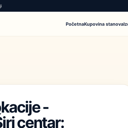
i
Početna
Kupovina stanova
I
kacije -
ri centar: