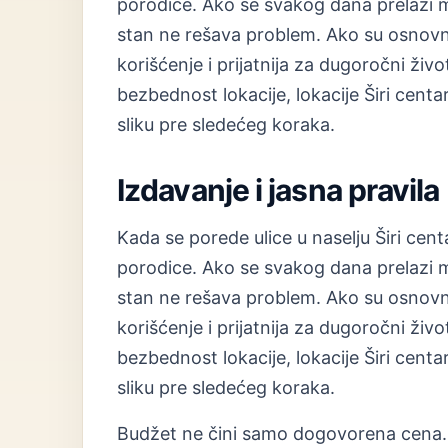
porodice. Ako se svakog dana prelazi mn
stan ne rešava problem. Ako su osnovne
korišćenje i prijatnija za dugoročni ž
bezbednost lokacije, lokacije Širi centa
sliku pre sledećeg koraka.
Izdavanje i jasna pravila
Kada se porede ulice u naselju Širi cen
porodice. Ako se svakog dana prelazi mn
stan ne rešava problem. Ako su osnovne
korišćenje i prijatnija za dugoročni ž
bezbednost lokacije, lokacije Širi centa
sliku pre sledećeg koraka.
Budžet ne čini samo dogovorena cena. 