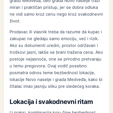
gradu Medveđa, deo grada Novo naselje traži
miran i praktičan pristup, jer se dobra odluka
ne vidi samo kroz cenu nego kroz svakodnevni
život.
Prodavac ili vlasnik treba da razume da kupac i
zakupac ne gledaju samo emociju, već i rizik.
Ako su dokumenti uredni, prostor održavan i
troškovi jasni, lakše se brani tražena cena. Ako
postoje nejasnoće, one se prirodno pretvaraju
u temu pregovora. Ovaj vodič posebno
posmatra odnos teme bezbednost lokacije,
lokacije Novo naselje i grada Medveđa, kako bi
čitalac imao jasniju sliku pre sledećeg koraka.
Lokacija i svakodnevni ritam
U praksi, kombinacija koju čine bezbednost