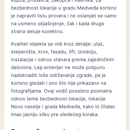
kupca, prodavca, zakupca i vlasnika. Za
bezbednost lokacije u gradu Medveđa korisno
je napraviti listu provera i ne oslanjati se samo
na usmeno objašnjenje, čak i kada druga
strana deluje korektno.
Kvalitet objekta se vidi kroz detalje: ulaz,
stepenište, krov, fasadu, lift, izolaciju,
instalacije i odnos stanara prema zajedničkim
delovima. Lep enterijer ne može potpuno
nadoknaditi loše održavanje zgrade, pa je
korisno gledati i ono što nije prikazano na
fotografijama. Ovaj vodič posebno posmatra
odnos teme bezbednost lokacije, lokacije
Novo naselje i grada Medveđa, kako bi čitalac
imao jasniju sliku pre sledećeg koraka.