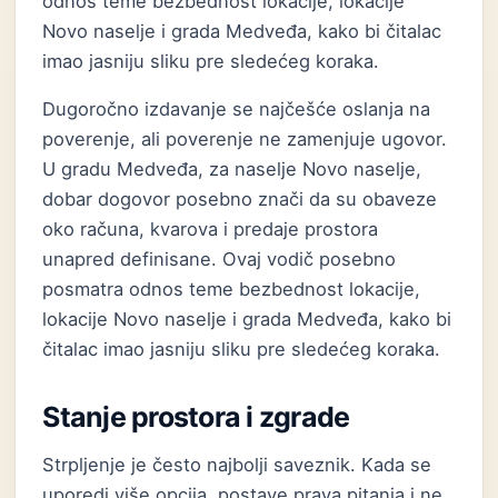
odnos teme bezbednost lokacije, lokacije
Novo naselje i grada Medveđa, kako bi čitalac
imao jasniju sliku pre sledećeg koraka.
Dugoročno izdavanje se najčešće oslanja na
poverenje, ali poverenje ne zamenjuje ugovor.
U gradu Medveđa, za naselje Novo naselje,
dobar dogovor posebno znači da su obaveze
oko računa, kvarova i predaje prostora
unapred definisane. Ovaj vodič posebno
posmatra odnos teme bezbednost lokacije,
lokacije Novo naselje i grada Medveđa, kako bi
čitalac imao jasniju sliku pre sledećeg koraka.
Stanje prostora i zgrade
Strpljenje je često najbolji saveznik. Kada se
uporedi više opcija, postave prava pitanja i ne