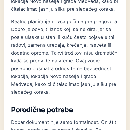
lokacije Novo naselje i grada Medveđa, kako bi
čitalac imao jasniju sliku pre sledećeg koraka.
Realno planiranje novca počinje pre pregovora.
Dobro je odvojiti iznos koji se ne dira, jer se
posle ulaska u stan ili kuću često pojave sitni
radovi, zamena uređaja, krečenje, rasveta ili
dodatna oprema. Takvi troškovi nisu dramatični
kada se predvide na vreme. Ovaj vodič
posebno posmatra odnos teme bezbednost
lokacije, lokacije Novo naselje i grada
Medveđa, kako bi čitalac imao jasniju sliku pre
sledećeg koraka.
Porodične potrebe
Dobar dokument nije samo formalnost. On štiti