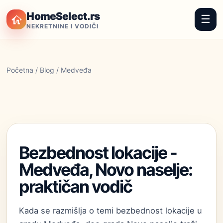
HomeSelect.rs
☰
NEKRETNINE I VODIČI
Početna
/
Blog
/ Medveđa
Bezbednost lokacije -
Medveđa, Novo naselje:
praktičan vodič
Kada se razmišlja o temi bezbednost lokacije u