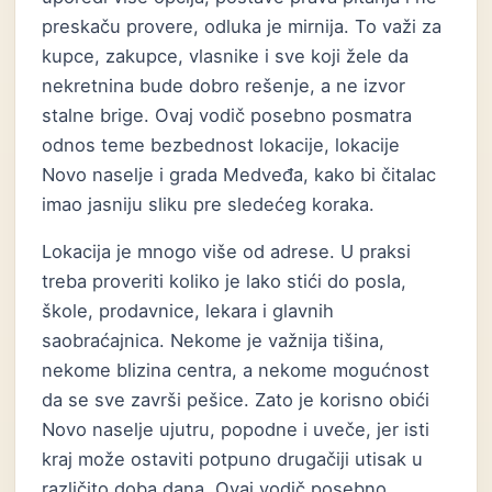
preskaču provere, odluka je mirnija. To važi za
kupce, zakupce, vlasnike i sve koji žele da
nekretnina bude dobro rešenje, a ne izvor
stalne brige. Ovaj vodič posebno posmatra
odnos teme bezbednost lokacije, lokacije
Novo naselje i grada Medveđa, kako bi čitalac
imao jasniju sliku pre sledećeg koraka.
Lokacija je mnogo više od adrese. U praksi
treba proveriti koliko je lako stići do posla,
škole, prodavnice, lekara i glavnih
saobraćajnica. Nekome je važnija tišina,
nekome blizina centra, a nekome mogućnost
da se sve završi pešice. Zato je korisno obići
Novo naselje ujutru, popodne i uveče, jer isti
kraj može ostaviti potpuno drugačiji utisak u
različito doba dana. Ovaj vodič posebno