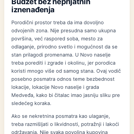
Budžet bez neprijatnih
iznenađenja
Porodični prostor treba da ima dovoljno
odvojenih zona. Nije presudna samo ukupna
površina, već raspored soba, mesto za
odlaganje, prirodno svetlo i mogućnost da se
stan prilagodi promenama. U Novo naselje
treba porediti i zgrade i okolinu, jer porodica
koristi mnogo više od samog stana. Ovaj vodič
posebno posmatra odnos teme bezbednost
lokacije, lokacije Novo naselje i grada
Medveđa, kako bi čitalac imao jasniju sliku pre
sledećeg koraka.
Ako se nekretnina posmatra kao ulaganje,
treba razmišljati o likvidnosti, potražnji i lakoći
održavanja. Nije svaka povoljna kupovina