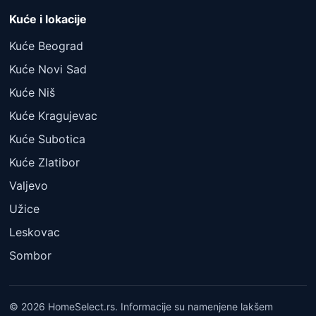
Kuće i lokacije
Kuće Beograd
Kuće Novi Sad
Kuće Niš
Kuće Kragujevac
Kuće Subotica
Kuće Zlatibor
Valjevo
Užice
Leskovac
Sombor
© 2026 HomeSelect.rs. Informacije su namenjene lakšem