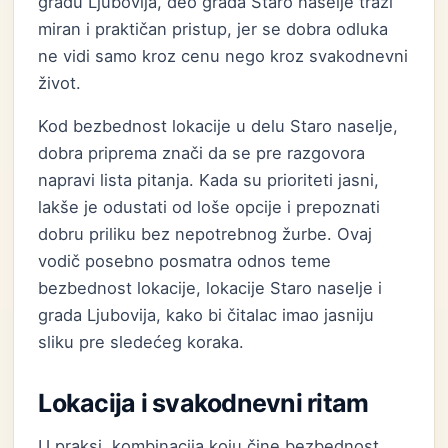
gradu Ljubovija, deo grada Staro naselje traži
miran i praktičan pristup, jer se dobra odluka
ne vidi samo kroz cenu nego kroz svakodnevni
život.
Kod bezbednost lokacije u delu Staro naselje,
dobra priprema znači da se pre razgovora
napravi lista pitanja. Kada su prioriteti jasni,
lakše je odustati od loše opcije i prepoznati
dobru priliku bez nepotrebnog žurbe. Ovaj
vodič posebno posmatra odnos teme
bezbednost lokacije, lokacije Staro naselje i
grada Ljubovija, kako bi čitalac imao jasniju
sliku pre sledećeg koraka.
Lokacija i svakodnevni ritam
U praksi, kombinacija koju čine bezbednost