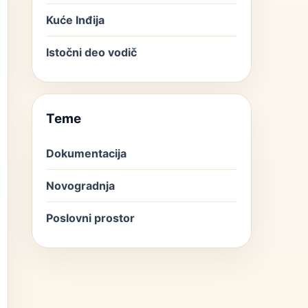
Kuće Inđija
Istočni deo vodič
Teme
Dokumentacija
Novogradnja
Poslovni prostor