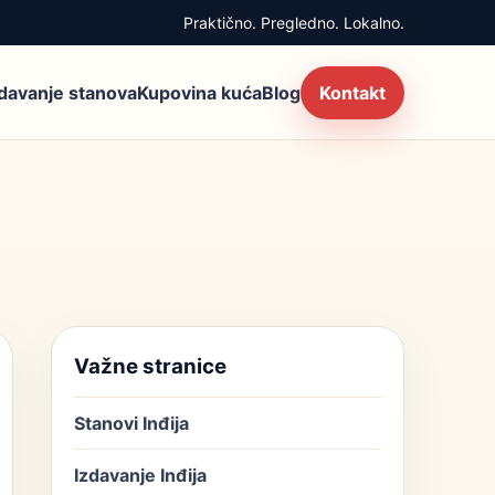
Praktično. Pregledno. Lokalno.
zdavanje stanova
Kupovina kuća
Blog
Kontakt
Važne stranice
Stanovi Inđija
Izdavanje Inđija