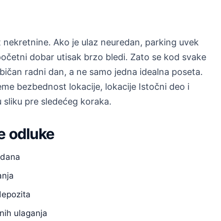
nekretnine. Ako je ulaz neuredan, parking uvek
početni dobar utisak brzo bledi. Zato se kod svake
običan radni dan, a ne samo jedna idealna poseta.
e bezbednost lokacije, lokacije Istočni deo i
u sliku pre sledećeg koraka.
e odluke
m dana
anja
depozita
nih ulaganja