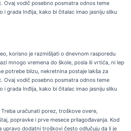
ivot. Ovaj vodič posebno posmatra odnos teme
 i grada Inđija, kako bi čitalac imao jasniju sliku
deo, korisno je razmišljati o dnevnom rasporedu
zi mnogo vremena do škole, posla ili vrtića, ni lep
 potrebe blizu, nekretnina postaje lakša za
ivot. Ovaj vodič posebno posmatra odnos teme
 i grada Inđija, kako bi čitalac imao jasniju sliku
Treba uračunati porez, troškove overe,
eštaj, popravke i prve mesece prilagođavanja. Kod
 upravo dodatni troškovi često odlučuju da li je