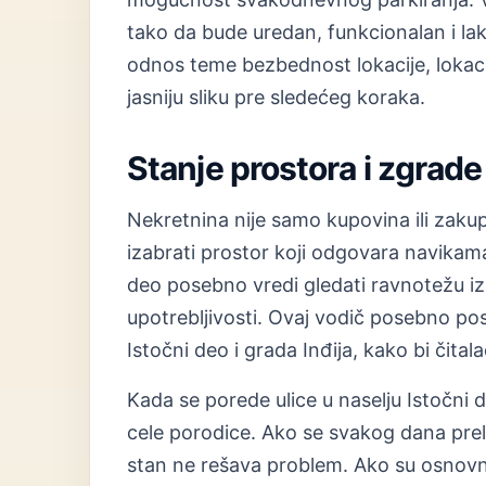
tako da bude uredan, funkcionalan i l
odnos teme bezbednost lokacije, lokacij
jasniju sliku pre sledećeg koraka.
Stanje prostora i zgrade
Nekretnina nije samo kupovina ili zakup
izabrati prostor koji odgovara navikam
deo posebno vredi gledati ravnotežu i
upotrebljivosti. Ovaj vodič posebno po
Istočni deo i grada Inđija, kako bi čital
Kada se porede ulice u naselju Istočni 
cele porodice. Ako se svakog dana prela
stan ne rešava problem. Ako su osnovne