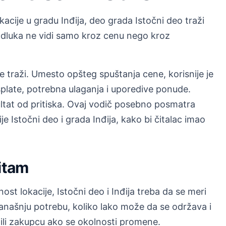
acije u gradu Inđija, deo grada Istočni deo traži
 odluka ne vidi samo kroz cenu nego kroz
e traži. Umesto opšteg spuštanja cene, korisnije je
splate, potrebna ulaganja i uporedive ponude.
ultat od pritiska. Ovaj vodič posebno posmatra
e Istočni deo i grada Inđija, kako bi čitalac imao
ritam
st lokacije, Istočni deo i Inđija treba da se meri
 današnju potrebu, koliko lako može da se održava i
 ili zakupcu ako se okolnosti promene.