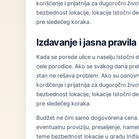
korišćenje i prijatnija za dugoročni ž
bezbednost lokacije, lokacije Istočni deo
pre sledećeg koraka.
Izdavanje i jasna pravila
Kada se porede ulice u naselju Istočni 
cele porodice. Ako se svakog dana prela
stan ne rešava problem. Ako su osnovne
korišćenje i prijatnija za dugoročni ž
bezbednost lokacije, lokacije Istočni deo
pre sledećeg koraka.
Budžet ne čini samo dogovorena cena. 
eventualnu proviziju, preseljenje, nam
teme bezbednost lokacije u gradu Inđija