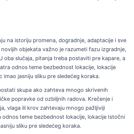
nju na istoriju promena, dogradnje, adaptacije i sve
novijih objekata važno je razumeti fazu izgradnje,
 oba slučaja, pitanja treba postaviti pre kapare, a
atra odnos teme bezbednost lokacije, lokacije
ac imao jasniju sliku pre sledećeg koraka.
postati skupa ako zahteva mnogo skrivenih
ičke popravke od ozbiljnih radova. Krečenje i
ija, vlaga ili krov zahtevaju mnogo pažljiviji
odnos teme bezbednost lokacije, lokacije Istočni
jasniju sliku pre sledećeg koraka.