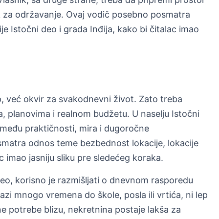
ak za održavanje. Ovaj vodič posebno posmatra
e Istočni deo i grada Inđija, kako bi čitalac imao
, već okvir za svakodnevni život. Zato treba
a, planovima i realnom budžetu. U naselju Istočni
zmeđu praktičnosti, mira i dugoročne
smatra odnos teme bezbednost lokacije, lokacije
ac imao jasniju sliku pre sledećeg koraka.
deo, korisno je razmišljati o dnevnom rasporedu
zi mnogo vremena do škole, posla ili vrtića, ni lep
 potrebe blizu, nekretnina postaje lakša za