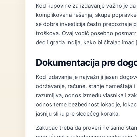
Kod kupovine za izdavanje važno je da
komplikovana rešenja, skupe popravke 
se dobra investicija često prepoznaje po
troškova. Ovaj vodič posebno posmatra
deo i grada Inđija, kako bi čitalac imao 
Dokumentacija pre dog
Kod izdavanja je najvažniji jasan dogovo
održavanje, račune, stanje nameštaja i 
razumljiva, odnos između vlasnika i zak
odnos teme bezbednost lokacije, lokacij
jasniju sliku pre sledećeg koraka.
Zakupac treba da proveri ne samo stan, 
mogućnost svakodnevnog parkiranja. Vl