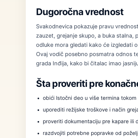
Dugoročna vrednost
Svakodnevica pokazuje pravu vrednost 
zauzet, grejanje skupo, a buka stalna, 
odluke mora gledati kako će izgledati 
Ovaj vodič posebno posmatra odnos tem
grada Inđija, kako bi čitalac imao jasnij
Šta proveriti pre konačn
obići Istočni deo u više termina toko
uporediti režijske troškove i način grej
proveriti dokumentaciju pre kapare ili 
razdvojiti potrebne popravke od poželj