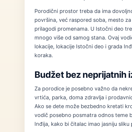
Porodični prostor treba da ima dovolj
površina, već raspored soba, mesto za 
prilagodi promenama. U Istočni deo treba
mnogo više od samog stana. Ovaj vod
lokacije, lokacije Istočni deo i grada Inđ
koraka.
Budžet bez neprijatnih 
Za porodice je posebno važno da nekre
vrtića, parka, doma zdravlja i prodavni
Ako se dete može bezbedno kretati kroz
vodič posebno posmatra odnos teme bez
Inđija, kako bi čitalac imao jasniju slik