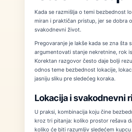
Kada se razmišlja o temi bezbednost lok
miran i praktičan pristup, jer se dobra
svakodnevni život.
Pregovaranje je lakše kada se zna šta s
argumentovati stanje nekretnine, rok i
Korektan razgovor često daje bolji rez
odnos teme bezbednost lokacije, lokacij
jasniju sliku pre sledećeg koraka.
Lokacija i svakodnevni 
U praksi, kombinacija koju čine bezbedno
kroz tri pitanja: koliko prostor rešava
koliko će biti razumljiv sledećem kupcu