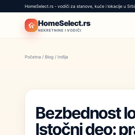
HomeSelect.rs - vodiči za stanove, kuće i lokacije u Srbij
HomeSelect.rs
NEKRETNINE I VODIČI
Početna
/
Blog
/ Inđija
Bezbednost lok
Istočni deo: p