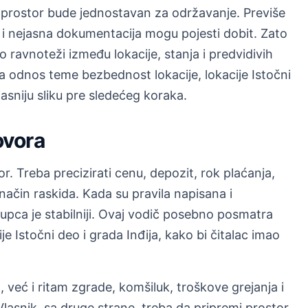
 prostor bude jednostavan za održavanje. Previše
i nejasna dokumentacija mogu pojesti dobit. Zato
 ravnoteži između lokacije, stanja i predvidivih
 odnos teme bezbednost lokacije, lokacije Istočni
jasniju sliku pre sledećeg koraka.
ovora
r. Treba precizirati cenu, depozit, rok plaćanja,
način raskida. Kada su pravila napisana i
upca je stabilniji. Ovaj vodič posebno posmatra
e Istočni deo i grada Inđija, kako bi čitalac imao
već i ritam zgrade, komšiluk, troškove grejanja i
asnik, sa druge strane, treba da pripremi prostor