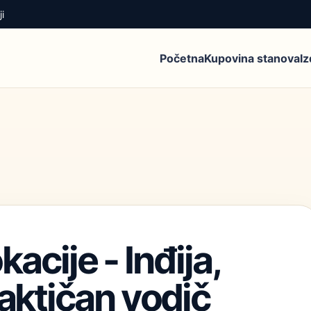
i
Početna
Kupovina stanova
I
acije - Inđija,
raktičan vodič