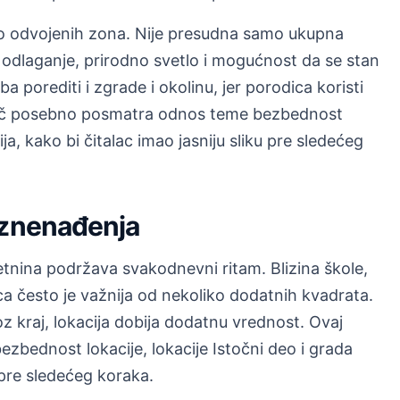
no odvojenih zona. Nije presudna samo ukupna
odlaganje, prirodno svetlo i mogućnost da se stan
 porediti i zgrade i okolinu, jer porodica koristi
ič posebno posmatra odnos teme bezbednost
ija, kako bi čitalac imao jasniju sliku pre sledećeg
iznenađenja
tnina podržava svakodnevni ritam. Blizina škole,
ca često je važnija od nekoliko dodatnih kvadrata.
 kraj, lokacija dobija dodatnu vrednost. Ovaj
bednost lokacije, lokacije Istočni deo i grada
u pre sledećeg koraka.