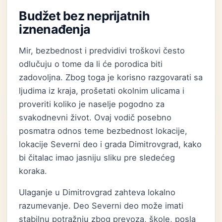
Budžet bez neprijatnih
iznenađenja
Mir, bezbednost i predvidivi troškovi često
odlučuju o tome da li će porodica biti
zadovoljna. Zbog toga je korisno razgovarati sa
ljudima iz kraja, prošetati okolnim ulicama i
proveriti koliko je naselje pogodno za
svakodnevni život. Ovaj vodič posebno
posmatra odnos teme bezbednost lokacije,
lokacije Severni deo i grada Dimitrovgrad, kako
bi čitalac imao jasniju sliku pre sledećeg
koraka.
Ulaganje u Dimitrovgrad zahteva lokalno
razumevanje. Deo Severni deo može imati
stabilnu potražnju zbog prevoza, škole, posla