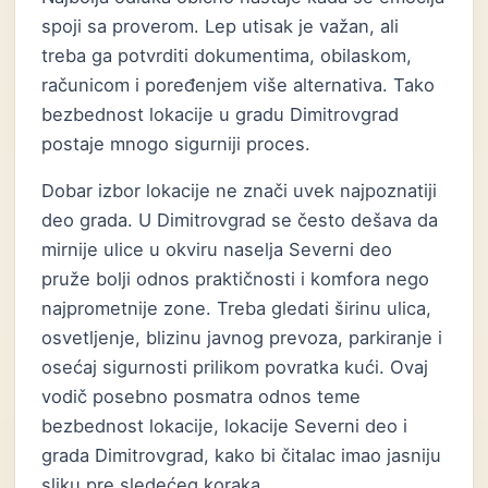
spoji sa proverom. Lep utisak je važan, ali
treba ga potvrditi dokumentima, obilaskom,
računicom i poređenjem više alternativa. Tako
bezbednost lokacije u gradu Dimitrovgrad
postaje mnogo sigurniji proces.
Dobar izbor lokacije ne znači uvek najpoznatiji
deo grada. U Dimitrovgrad se često dešava da
mirnije ulice u okviru naselja Severni deo
pruže bolji odnos praktičnosti i komfora nego
najprometnije zone. Treba gledati širinu ulica,
osvetljenje, blizinu javnog prevoza, parkiranje i
osećaj sigurnosti prilikom povratka kući. Ovaj
vodič posebno posmatra odnos teme
bezbednost lokacije, lokacije Severni deo i
grada Dimitrovgrad, kako bi čitalac imao jasniju
sliku pre sledećeg koraka.