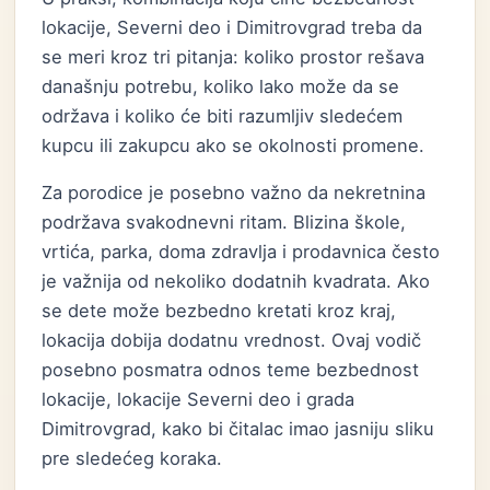
lokacije, Severni deo i Dimitrovgrad treba da
se meri kroz tri pitanja: koliko prostor rešava
današnju potrebu, koliko lako može da se
održava i koliko će biti razumljiv sledećem
kupcu ili zakupcu ako se okolnosti promene.
Za porodice je posebno važno da nekretnina
podržava svakodnevni ritam. Blizina škole,
vrtića, parka, doma zdravlja i prodavnica često
je važnija od nekoliko dodatnih kvadrata. Ako
se dete može bezbedno kretati kroz kraj,
lokacija dobija dodatnu vrednost. Ovaj vodič
posebno posmatra odnos teme bezbednost
lokacije, lokacije Severni deo i grada
Dimitrovgrad, kako bi čitalac imao jasniju sliku
pre sledećeg koraka.