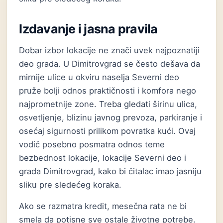
Izdavanje i jasna pravila
Dobar izbor lokacije ne znači uvek najpoznatiji
deo grada. U Dimitrovgrad se često dešava da
mirnije ulice u okviru naselja Severni deo
pruže bolji odnos praktičnosti i komfora nego
najprometnije zone. Treba gledati širinu ulica,
osvetljenje, blizinu javnog prevoza, parkiranje i
osećaj sigurnosti prilikom povratka kući. Ovaj
vodič posebno posmatra odnos teme
bezbednost lokacije, lokacije Severni deo i
grada Dimitrovgrad, kako bi čitalac imao jasniju
sliku pre sledećeg koraka.
Ako se razmatra kredit, mesečna rata ne bi
smela da potisne sve ostale životne potrebe.