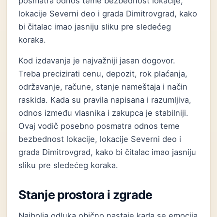
posmatra odnos teme bezbednost lokacije,
lokacije Severni deo i grada Dimitrovgrad, kako
bi čitalac imao jasniju sliku pre sledećeg
koraka.
Kod izdavanja je najvažniji jasan dogovor.
Treba precizirati cenu, depozit, rok plaćanja,
održavanje, račune, stanje nameštaja i način
raskida. Kada su pravila napisana i razumljiva,
odnos između vlasnika i zakupca je stabilniji.
Ovaj vodič posebno posmatra odnos teme
bezbednost lokacije, lokacije Severni deo i
grada Dimitrovgrad, kako bi čitalac imao jasniju
sliku pre sledećeg koraka.
Stanje prostora i zgrade
Najbolja odluka obično nastaje kada se emocija