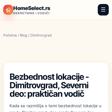
HomeSelect.rs
☰
NEKRETNINE I VODIČI
Početna
/
Blog
/ Dimitrovgrad
Bezbednost lokacije -
Dimitrovgrad, Severni
deo: praktičan vodič
Kada se razmišlja o temi bezbednost lokacije u