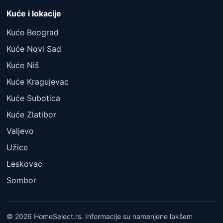
Kuće i lokacije
Kuće Beograd
Kuće Novi Sad
Kuće Niš
Kuće Kragujevac
Kuće Subotica
Kuće Zlatibor
Valjevo
Užice
Leskovac
Sombor
© 2026 HomeSelect.rs. Informacije su namenjene lakšem