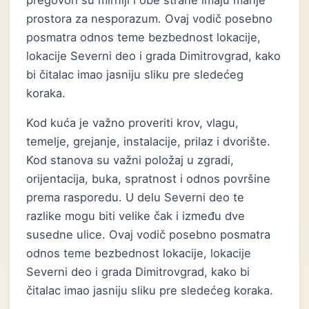
pregovori su mirniji i obe strane imaju manje
prostora za nesporazum. Ovaj vodič posebno
posmatra odnos teme bezbednost lokacije,
lokacije Severni deo i grada Dimitrovgrad, kako
bi čitalac imao jasniju sliku pre sledećeg
koraka.
Kod kuća je važno proveriti krov, vlagu,
temelje, grejanje, instalacije, prilaz i dvorište.
Kod stanova su važni položaj u zgradi,
orijentacija, buka, spratnost i odnos površine
prema rasporedu. U delu Severni deo te
razlike mogu biti velike čak i između dve
susedne ulice. Ovaj vodič posebno posmatra
odnos teme bezbednost lokacije, lokacije
Severni deo i grada Dimitrovgrad, kako bi
čitalac imao jasniju sliku pre sledećeg koraka.