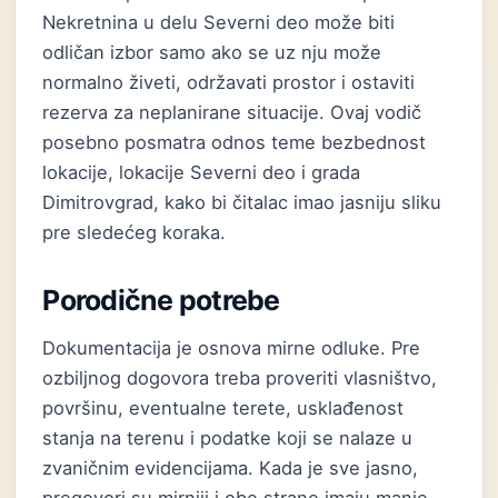
Nekretnina u delu Severni deo može biti
odličan izbor samo ako se uz nju može
normalno živeti, održavati prostor i ostaviti
rezerva za neplanirane situacije. Ovaj vodič
posebno posmatra odnos teme bezbednost
lokacije, lokacije Severni deo i grada
Dimitrovgrad, kako bi čitalac imao jasniju sliku
pre sledećeg koraka.
Porodične potrebe
Dokumentacija je osnova mirne odluke. Pre
ozbiljnog dogovora treba proveriti vlasništvo,
površinu, eventualne terete, usklađenost
stanja na terenu i podatke koji se nalaze u
zvaničnim evidencijama. Kada je sve jasno,