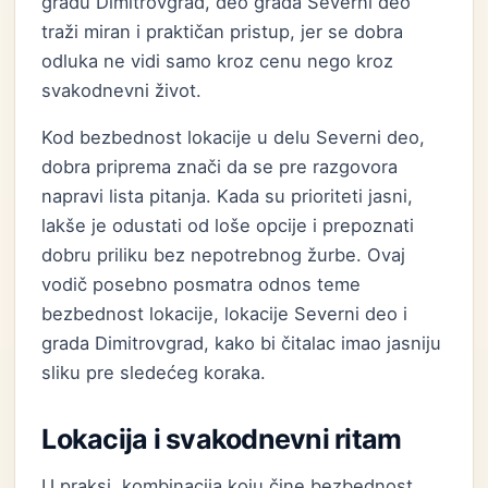
gradu Dimitrovgrad, deo grada Severni deo
traži miran i praktičan pristup, jer se dobra
odluka ne vidi samo kroz cenu nego kroz
svakodnevni život.
Kod bezbednost lokacije u delu Severni deo,
dobra priprema znači da se pre razgovora
napravi lista pitanja. Kada su prioriteti jasni,
lakše je odustati od loše opcije i prepoznati
dobru priliku bez nepotrebnog žurbe. Ovaj
vodič posebno posmatra odnos teme
bezbednost lokacije, lokacije Severni deo i
grada Dimitrovgrad, kako bi čitalac imao jasniju
sliku pre sledećeg koraka.
Lokacija i svakodnevni ritam
U praksi, kombinacija koju čine bezbednost