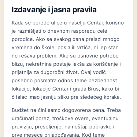
Izdavanje i jasna pravila
Kada se porede ulice u naselju Centar, korisno
je razmišljati o dnevnom rasporedu cele
porodice. Ako se svakog dana prelazi mnogo
vremena do škole, posla ili vrtića, ni lep stan
ne rešava problem. Ako su osnovne potrebe
blizu, nekretnina postaje lakša za korišćenje i
prijatnija za dugoročni život. Ovaj vodič
posebno posmatra odnos teme bezbednost
lokacije, lokacije Centar i grada Brus, kako bi
čitalac imao jasniju sliku pre sledećeg koraka.
Budžet ne čini samo dogovorena cena. Treba
uračunati porez, troškove overe, eventualnu
proviziju, preseljenje, nameštaj, popravke i
prve mesece prilagođavanja. Kod teme