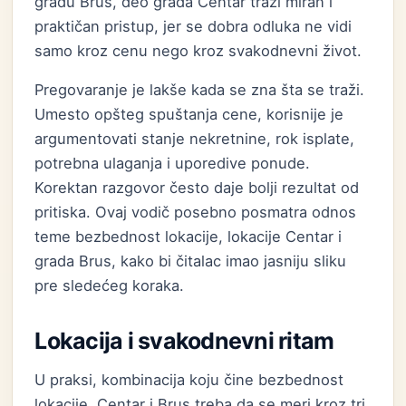
gradu Brus, deo grada Centar traži miran i
praktičan pristup, jer se dobra odluka ne vidi
samo kroz cenu nego kroz svakodnevni život.
Pregovaranje je lakše kada se zna šta se traži.
Umesto opšteg spuštanja cene, korisnije je
argumentovati stanje nekretnine, rok isplate,
potrebna ulaganja i uporedive ponude.
Korektan razgovor često daje bolji rezultat od
pritiska. Ovaj vodič posebno posmatra odnos
teme bezbednost lokacije, lokacije Centar i
grada Brus, kako bi čitalac imao jasniju sliku
pre sledećeg koraka.
Lokacija i svakodnevni ritam
U praksi, kombinacija koju čine bezbednost
lokacije, Centar i Brus treba da se meri kroz tri