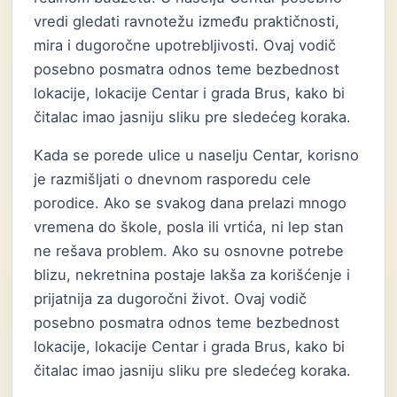
vredi gledati ravnotežu između praktičnosti,
mira i dugoročne upotrebljivosti. Ovaj vodič
posebno posmatra odnos teme bezbednost
lokacije, lokacije Centar i grada Brus, kako bi
čitalac imao jasniju sliku pre sledećeg koraka.
Kada se porede ulice u naselju Centar, korisno
je razmišljati o dnevnom rasporedu cele
porodice. Ako se svakog dana prelazi mnogo
vremena do škole, posla ili vrtića, ni lep stan
ne rešava problem. Ako su osnovne potrebe
blizu, nekretnina postaje lakša za korišćenje i
prijatnija za dugoročni život. Ovaj vodič
posebno posmatra odnos teme bezbednost
lokacije, lokacije Centar i grada Brus, kako bi
čitalac imao jasniju sliku pre sledećeg koraka.