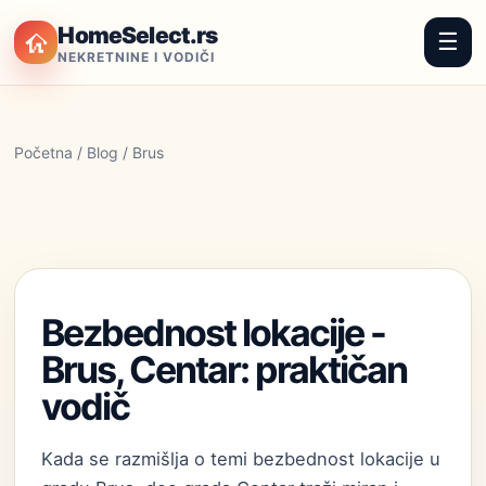
HomeSelect.rs
☰
NEKRETNINE I VODIČI
Početna
/
Blog
/ Brus
Bezbednost lokacije -
Brus, Centar: praktičan
vodič
Kada se razmišlja o temi bezbednost lokacije u