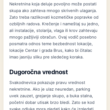
Nekretnina koja deluje povoljno može postati
skupa ako zahteva mnogo skrivenih ulaganja.
Zato treba razlikovati kozmetičke popravke od
ozbiljnih radova. Krečenje i nameštaj su jedno,
ali instalacije, stolarija, vlaga ili krov zahtevaju
mnogo pažljiviji obračun. Ovaj vodič posebno
posmatra odnos teme bezbednost lokacije,
lokacije Centar i grada Brus, kako bi čitalac
imao jasniju sliku pre sledećeg koraka.
Dugoročna vrednost
Svakodnevica pokazuje pravu vrednost
nekretnine. Ako je ulaz neuredan, parking
uvek zauzet, grejanje skupo, a buka stalna,
početni dobar utisak brzo bledi. Zato se kod
svake odluke mora gledati kako će izgledati