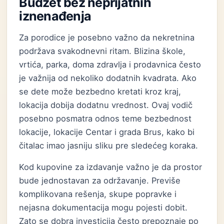
Budžet bez neprijatnih
iznenađenja
Za porodice je posebno važno da nekretnina
podržava svakodnevni ritam. Blizina škole,
vrtića, parka, doma zdravlja i prodavnica često
je važnija od nekoliko dodatnih kvadrata. Ako
se dete može bezbedno kretati kroz kraj,
lokacija dobija dodatnu vrednost. Ovaj vodič
posebno posmatra odnos teme bezbednost
lokacije, lokacije Centar i grada Brus, kako bi
čitalac imao jasniju sliku pre sledećeg koraka.
Kod kupovine za izdavanje važno je da prostor
bude jednostavan za održavanje. Previše
komplikovana rešenja, skupe popravke i
nejasna dokumentacija mogu pojesti dobit.
Zato se dobra investicija često prepoznaje po