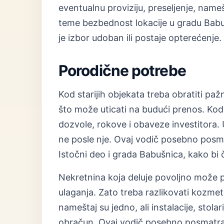
eventualnu proviziju, preseljenje, nam
teme bezbednost lokacije u gradu Babuš
je izbor udoban ili postaje opterećenje.
Porodične potrebe
Kod starijih objekata treba obratiti paž
što može uticati na budući prenos. Kod 
dozvole, rokove i obaveze investitora. U
ne posle nje. Ovaj vodič posebno posm
Istočni deo i grada Babušnica, kako bi č
Nekretnina koja deluje povoljno može 
ulaganja. Zato treba razlikovati kozmet
nameštaj su jedno, ali instalacije, stolar
obračun. Ovaj vodič posebno posmatra 