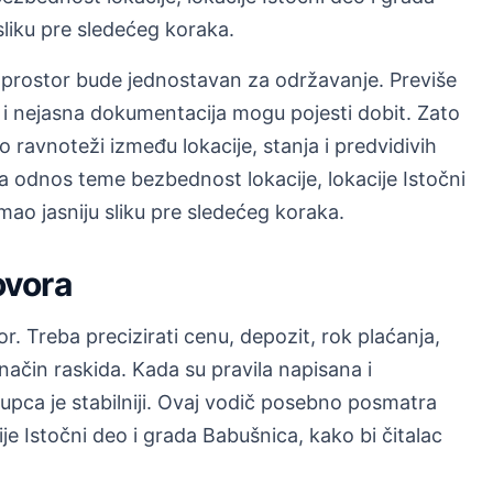
sliku pre sledećeg koraka.
 prostor bude jednostavan za održavanje. Previše
i nejasna dokumentacija mogu pojesti dobit. Zato
 ravnoteži između lokacije, stanja i predvidivih
 odnos teme bezbednost lokacije, lokacije Istočni
mao jasniju sliku pre sledećeg koraka.
ovora
r. Treba precizirati cenu, depozit, rok plaćanja,
način raskida. Kada su pravila napisana i
upca je stabilniji. Ovaj vodič posebno posmatra
e Istočni deo i grada Babušnica, kako bi čitalac