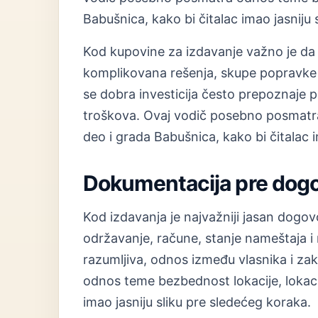
Babušnica, kako bi čitalac imao jasniju 
Kod kupovine za izdavanje važno je da
komplikovana rešenja, skupe popravke 
se dobra investicija često prepoznaje po
troškova. Ovaj vodič posebno posmatra
deo i grada Babušnica, kako bi čitalac i
Dokumentacija pre dog
Kod izdavanja je najvažniji jasan dogovo
održavanje, račune, stanje nameštaja i 
razumljiva, odnos između vlasnika i zak
odnos teme bezbednost lokacije, lokacij
imao jasniju sliku pre sledećeg koraka.