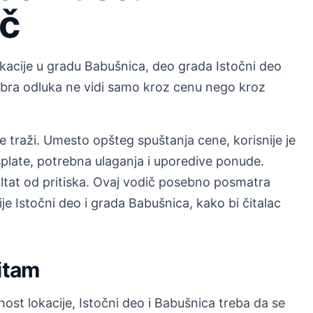
ič
kacije u gradu Babušnica, deo grada Istočni deo
 dobra odluka ne vidi samo kroz cenu nego kroz
e traži. Umesto opšteg spuštanja cene, korisnije je
splate, potrebna ulaganja i uporedive ponude.
ultat od pritiska. Ovaj vodič posebno posmatra
e Istočni deo i grada Babušnica, kako bi čitalac
ritam
ost lokacije, Istočni deo i Babušnica treba da se