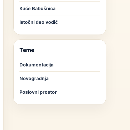
Kuće Babušnica
Istočni deo vodič
Teme
Dokumentacija
Novogradnja
Poslovni prostor