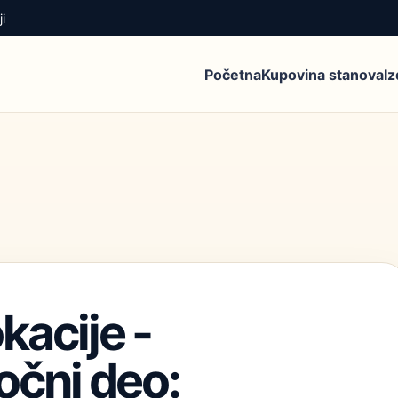
i
Početna
Kupovina stanova
I
kacije -
očni deo: