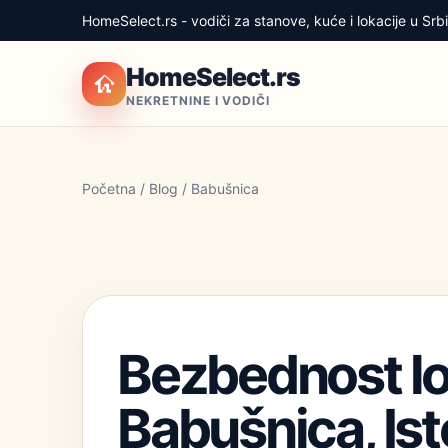
HomeSelect.rs - vodiči za stanove, kuće i lokacije u Srbij
HomeSelect.rs
NEKRETNINE I VODIČI
Početna
/
Blog
/ Babušnica
Bezbednost lo
Babušnica, Ist