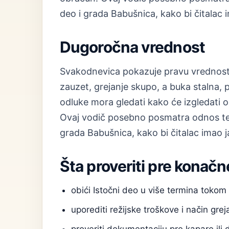
deo i grada Babušnica, kako bi čitalac i
Dugoročna vrednost
Svakodnevica pokazuje pravu vrednost 
zauzet, grejanje skupo, a buka stalna, 
odluke mora gledati kako će izgledati 
Ovaj vodič posebno posmatra odnos tem
grada Babušnica, kako bi čitalac imao j
Šta proveriti pre konačn
obići Istočni deo u više termina toko
uporediti režijske troškove i način grej