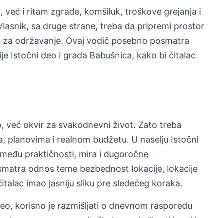
već i ritam zgrade, komšiluk, troškove grejanja i
asnik, sa druge strane, treba da pripremi prostor
ak za održavanje. Ovaj vodič posebno posmatra
e Istočni deo i grada Babušnica, kako bi čitalac
, već okvir za svakodnevni život. Zato treba
a, planovima i realnom budžetu. U naselju Istočni
zmeđu praktičnosti, mira i dugoročne
smatra odnos teme bezbednost lokacije, lokacije
italac imao jasniju sliku pre sledećeg koraka.
deo, korisno je razmišljati o dnevnom rasporedu