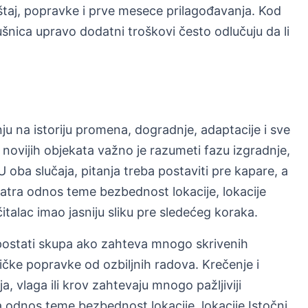
eštaj, popravke i prve mesece prilagođavanja. Kod
nica upravo dodatni troškovi često odlučuju da li
nju na istoriju promena, dogradnje, adaptacije i sve
novijih objekata važno je razumeti fazu izgradnje,
 oba slučaja, pitanja treba postaviti pre kapare, a
atra odnos teme bezbednost lokacije, lokacije
italac imao jasniju sliku pre sledećeg koraka.
postati skupa ako zahteva mnogo skrivenih
ičke popravke od ozbiljnih radova. Krečenje i
ija, vlaga ili krov zahtevaju mnogo pažljiviji
odnos teme bezbednost lokacije, lokacije Istočni