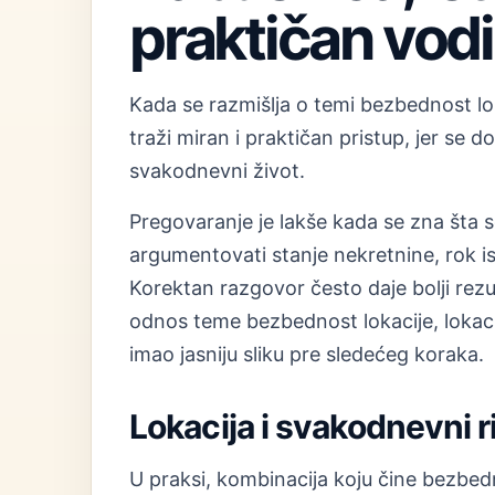
praktičan vod
Kada se razmišlja o temi bezbednost lo
traži miran i praktičan pristup, jer se
svakodnevni život.
Pregovaranje je lakše kada se zna šta s
argumentovati stanje nekretnine, rok i
Korektan razgovor često daje bolji rez
odnos teme bezbednost lokacije, lokacij
imao jasniju sliku pre sledećeg koraka.
Lokacija i svakodnevni 
U praksi, kombinacija koju čine bezbedn