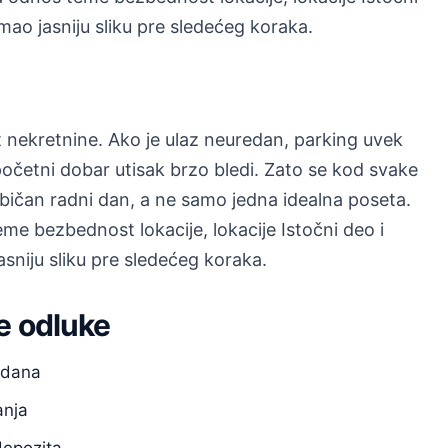
mao jasniju sliku pre sledećeg koraka.
nekretnine. Ako je ulaz neuredan, parking uvek
početni dobar utisak brzo bledi. Zato se kod svake
običan radni dan, a ne samo jedna idealna poseta.
e bezbednost lokacije, lokacije Istočni deo i
asniju sliku pre sledećeg koraka.
e odluke
m dana
anja