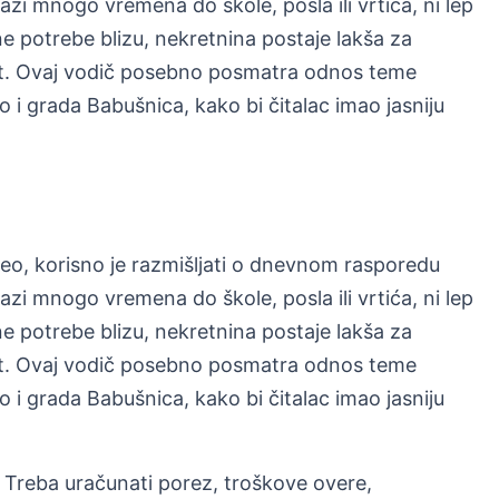
zi mnogo vremena do škole, posla ili vrtića, ni lep
 potrebe blizu, nekretnina postaje lakša za
ivot. Ovaj vodič posebno posmatra odnos teme
o i grada Babušnica, kako bi čitalac imao jasniju
deo, korisno je razmišljati o dnevnom rasporedu
zi mnogo vremena do škole, posla ili vrtića, ni lep
 potrebe blizu, nekretnina postaje lakša za
ivot. Ovaj vodič posebno posmatra odnos teme
o i grada Babušnica, kako bi čitalac imao jasniju
Treba uračunati porez, troškove overe,