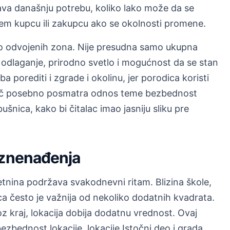
ešava današnju potrebu, koliko lako može da se
ećem kupcu ili zakupcu ako se okolnosti promene.
no odvojenih zona. Nije presudna samo ukupna
odlaganje, prirodno svetlo i mogućnost da se stan
 porediti i zgrade i okolinu, jer porodica koristi
ič posebno posmatra odnos teme bezbednost
bušnica, kako bi čitalac imao jasniju sliku pre
iznenađenja
tnina podržava svakodnevni ritam. Blizina škole,
ca često je važnija od nekoliko dodatnih kvadrata.
 kraj, lokacija dobija dodatnu vrednost. Ovaj
bednost lokacije, lokacije Istočni deo i grada