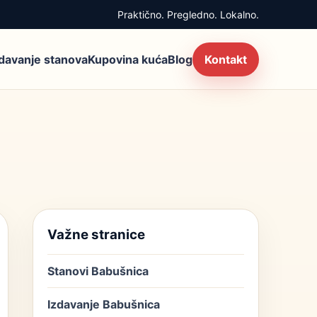
Praktično. Pregledno. Lokalno.
zdavanje stanova
Kupovina kuća
Blog
Kontakt
Važne stranice
Stanovi Babušnica
Izdavanje Babušnica