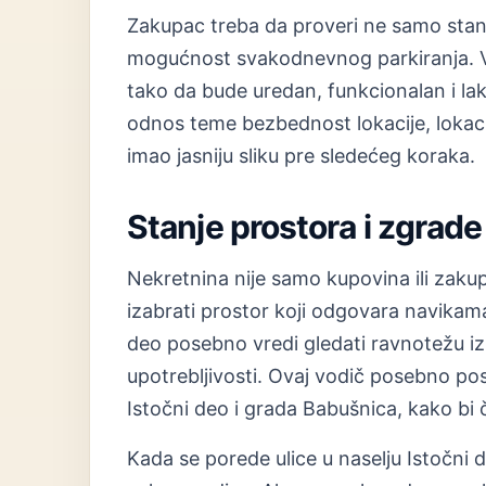
Zakupac treba da proveri ne samo stan, 
mogućnost svakodnevnog parkiranja. Vl
tako da bude uredan, funkcionalan i l
odnos teme bezbednost lokacije, lokacij
imao jasniju sliku pre sledećeg koraka.
Stanje prostora i zgrade
Nekretnina nije samo kupovina ili zakup
izabrati prostor koji odgovara navikam
deo posebno vredi gledati ravnotežu i
upotrebljivosti. Ovaj vodič posebno po
Istočni deo i grada Babušnica, kako bi č
Kada se porede ulice u naselju Istočni 