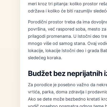
meri kroz tri pitanja: koliko prostor r
održava i koliko će biti razumljiv sled
Porodični prostor treba da ima dovolj
površina, već raspored soba, mesto za 
prilagodi promenama. U Istočni deo treba
mnogo više od samog stana. Ovaj vod
lokacije, lokacije Istočni deo i grada Ba
sledećeg koraka.
Budžet bez neprijatnih 
Za porodice je posebno važno da nekre
vrtića, parka, doma zdravlja i prodavni
Ako se dete može bezbedno kretati kroz
vodič posebno posmatra odnos teme bez