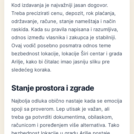
Kod izdavanja je najvažniji jasan dogovor.
Treba precizirati cenu, depozit, rok plaćanja,
održavanje, račune, stanje nameštaja i način
raskida. Kada su pravila napisana i razumljiva,
odnos između vlasnika i zakupca je stabilniji.
Ovaj vodič posebno posmatra odnos teme
bezbednost lokacije, lokacije Širi centar i grada
Arilje, kako bi čitalac imao jasniju sliku pre
sledećeg koraka.
Stanje prostora i zgrade
Najbolja odluka obično nastaje kada se emocija
spoji sa proverom. Lep utisak je važan, ali
treba ga potvrditi dokumentima, obilaskom,
računicom i poređenjem više alternativa. Tako
bezbednost lokacije u gradu Arilje postaje