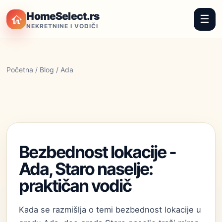
HomeSelect.rs
☰
NEKRETNINE I VODIČI
Početna
/
Blog
/ Ada
Bezbednost lokacije -
Ada, Staro naselje:
praktičan vodič
Kada se razmišlja o temi bezbednost lokacije u