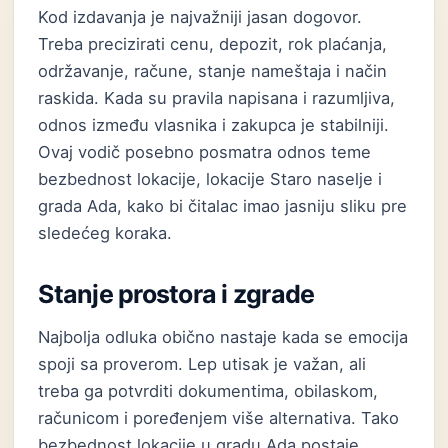
Kod izdavanja je najvažniji jasan dogovor.
Treba precizirati cenu, depozit, rok plaćanja,
održavanje, račune, stanje nameštaja i način
raskida. Kada su pravila napisana i razumljiva,
odnos između vlasnika i zakupca je stabilniji.
Ovaj vodič posebno posmatra odnos teme
bezbednost lokacije, lokacije Staro naselje i
grada Ada, kako bi čitalac imao jasniju sliku pre
sledećeg koraka.
Stanje prostora i zgrade
Najbolja odluka obično nastaje kada se emocija
spoji sa proverom. Lep utisak je važan, ali
treba ga potvrditi dokumentima, obilaskom,
računicom i poređenjem više alternativa. Tako
bezbednost lokacije u gradu Ada postaje