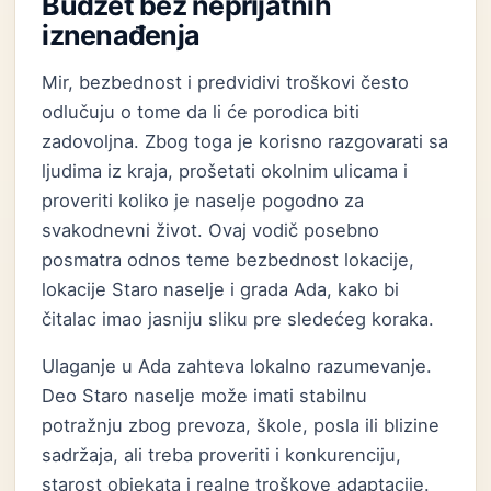
Budžet bez neprijatnih
iznenađenja
Mir, bezbednost i predvidivi troškovi često
odlučuju o tome da li će porodica biti
zadovoljna. Zbog toga je korisno razgovarati sa
ljudima iz kraja, prošetati okolnim ulicama i
proveriti koliko je naselje pogodno za
svakodnevni život. Ovaj vodič posebno
posmatra odnos teme bezbednost lokacije,
lokacije Staro naselje i grada Ada, kako bi
čitalac imao jasniju sliku pre sledećeg koraka.
Ulaganje u Ada zahteva lokalno razumevanje.
Deo Staro naselje može imati stabilnu
potražnju zbog prevoza, škole, posla ili blizine
sadržaja, ali treba proveriti i konkurenciju,
starost objekata i realne troškove adaptacije.