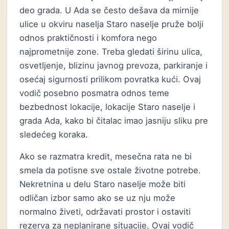
deo grada. U Ada se često dešava da mirnije
ulice u okviru naselja Staro naselje pruže bolji
odnos praktičnosti i komfora nego
najprometnije zone. Treba gledati širinu ulica,
osvetljenje, blizinu javnog prevoza, parkiranje i
osećaj sigurnosti prilikom povratka kući. Ovaj
vodič posebno posmatra odnos teme
bezbednost lokacije, lokacije Staro naselje i
grada Ada, kako bi čitalac imao jasniju sliku pre
sledećeg koraka.
Ako se razmatra kredit, mesečna rata ne bi
smela da potisne sve ostale životne potrebe.
Nekretnina u delu Staro naselje može biti
odličan izbor samo ako se uz nju može
normalno živeti, održavati prostor i ostaviti
rezerva za neplanirane situacije. Ovaj vodič