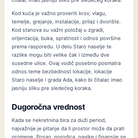
čitalac imao jasniju sliku pre sledećeg koraka.
Kod kuća je važno proveriti krov, vlagu,
temelje, grejanje, instalacije, prilaz i dvorište.
Kod stanova su važni položaj u zgradi,
orijentacija, buka, spratnost i odnos površine
prema rasporedu. U delu Staro naselje te
razlike mogu biti velike čak i između dve
susedne ulice. Ovaj vodič posebno posmatra
odnos teme bezbednost lokacije, lokacije
Staro naselje i grada Ada, kako bi čitalac imao
jasniju sliku pre sledećeg koraka.
Dugoročna vrednost
Kada se nekretnina bira za duži period,
najvažnije je pitanje da li prostor može da prati
promene. Posao, porodica, navike i finansije se