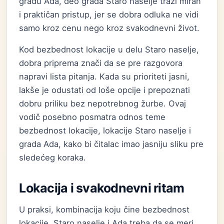
gradu Ada, deo grada Staro naselje traži miran
i praktičan pristup, jer se dobra odluka ne vidi
samo kroz cenu nego kroz svakodnevni život.
Kod bezbednost lokacije u delu Staro naselje,
dobra priprema znači da se pre razgovora
napravi lista pitanja. Kada su prioriteti jasni,
lakše je odustati od loše opcije i prepoznati
dobru priliku bez nepotrebnog žurbe. Ovaj
vodič posebno posmatra odnos teme
bezbednost lokacije, lokacije Staro naselje i
grada Ada, kako bi čitalac imao jasniju sliku pre
sledećeg koraka.
Lokacija i svakodnevni ritam
U praksi, kombinacija koju čine bezbednost
lokacije, Staro naselje i Ada treba da se meri