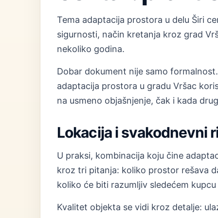
Tema adaptacija prostora u delu Širi ce
sigurnosti, način kretanja kroz grad Vr
nekoliko godina.
Dobar dokument nije samo formalnost. O
adaptacija prostora u gradu Vršac korisn
na usmeno objašnjenje, čak i kada drug
Lokacija i svakodnevni 
U praksi, kombinacija koju čine adaptaci
kroz tri pitanja: koliko prostor rešava
koliko će biti razumljiv sledećem kupcu
Kvalitet objekta se vidi kroz detalje: ulaz