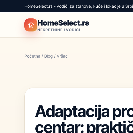
HomeSelect.rs - vodiči za stanove, kuće i lokacije u Srbij
HomeSelect.rs
NEKRETNINE I VODIČI
Početna
/
Blog
/ Vršac
Adaptacija pro
centar: prakti