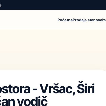
i
Početna
Prodaja stanova
I
stora - Vršac, Širi
čan vodič