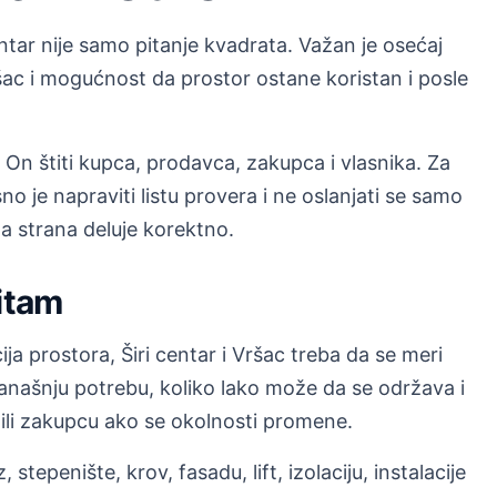
ntar nije samo pitanje kvadrata. Važan je osećaj
šac i mogućnost da prostor ostane koristan i posle
n štiti kupca, prodavca, zakupca i vlasnika. Za
o je napraviti listu provera i ne oslanjati se samo
a strana deluje korektno.
ritam
ja prostora, Širi centar i Vršac treba da se meri
 današnju potrebu, koliko lako može da se održava i
 ili zakupcu ako se okolnosti promene.
, stepenište, krov, fasadu, lift, izolaciju, instalacije