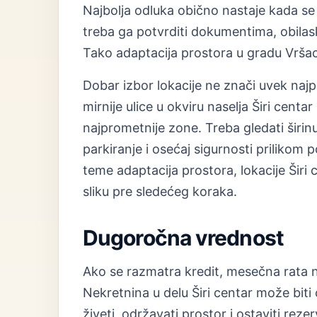
Najbolja odluka obično nastaje kada se 
treba ga potvrditi dokumentima, obilas
Tako adaptacija prostora u gradu Vršac
Dobar izbor lokacije ne znači uvek naj
mirnije ulice u okviru naselja Širi cent
najprometnije zone. Treba gledati širinu
parkiranje i osećaj sigurnosti priliko
teme adaptacija prostora, lokacije Širi 
sliku pre sledećeg koraka.
Dugoročna vrednost
Ako se razmatra kredit, mesečna rata n
Nekretnina u delu Širi centar može bit
živeti, održavati prostor i ostaviti rez