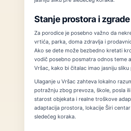
Stanje prostora i zgrade
Za porodice je posebno važno da nekre
vrtića, parka, doma zdravlja i prodavni
Ako se dete može bezbedno kretati kroz
vodič posebno posmatra odnos teme adap
Vršac, kako bi čitalac imao jasniju slik
Ulaganje u Vršac zahteva lokalno razum
potražnju zbog prevoza, škole, posla ili 
starost objekata i realne troškove ad
adaptacija prostora, lokacije Širi centar
sledećeg koraka.