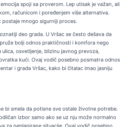
emocija spoji sa proverom. Lep utisak je važan, ali
kom, računicom i poređenjem više alternativa.
 postaje mnogo sigurniji proces.
poznatiji deo grada. U Vršac se često dešava da
ar pruže bolji odnos praktičnosti i komfora nego
 ulica, osvetljenje, blizinu javnog prevoza,
m povratka kući. Ovaj vodič posebno posmatra odnos
centar i grada Vršac, kako bi čitalac imao jasniju
e bi smela da potisne sve ostale životne potrebe.
i odličan izbor samo ako se uz nju može normalno
erva za neplanirane situacije. Ovaj vodič posebno