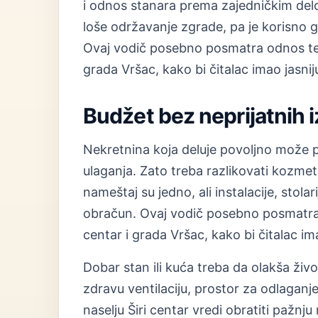
i odnos stanara prema zajedničkim del
loše održavanje zgrade, pa je korisno g
Ovaj vodič posebno posmatra odnos teme
grada Vršac, kako bi čitalac imao jasnij
Budžet bez neprijatnih 
Nekretnina koja deluje povoljno može 
ulaganja. Zato treba razlikovati kozmet
nameštaj su jedno, ali instalacije, stolar
obračun. Ovaj vodič posebno posmatra o
centar i grada Vršac, kako bi čitalac im
Dobar stan ili kuća treba da olakša živ
zdravu ventilaciju, prostor za odlaganj
naselju Širi centar vredi obratiti pažnj