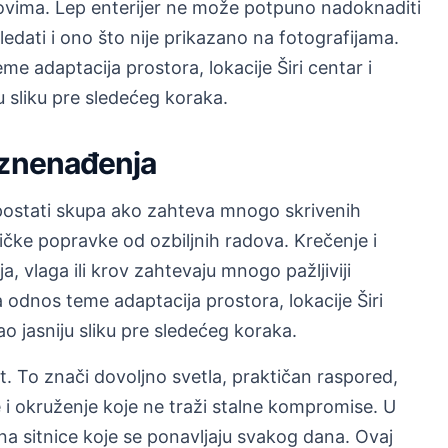
ovima. Lep enterijer ne može potpuno nadoknaditi
ledati i ono što nije prikazano na fotografijama.
 adaptacija prostora, lokacije Širi centar i
u sliku pre sledećeg koraka.
iznenađenja
postati skupa ako zahteva mnogo skrivenih
ičke popravke od ozbiljnih radova. Krečenje i
ija, vlaga ili krov zahtevaju mnogo pažljiviji
dnos teme adaptacija prostora, lokacije Širi
ao jasniju sliku pre sledećeg koraka.
ot. To znači dovoljno svetla, praktičan raspored,
e i okruženje koje ne traži stalne kompromise. U
u na sitnice koje se ponavljaju svakog dana. Ovaj