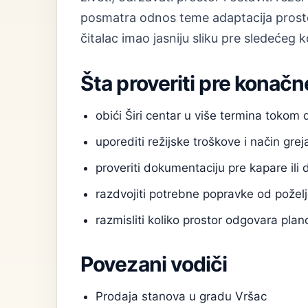
posmatra odnos teme adaptacija prostora
čitalac imao jasniju sliku pre sledećeg 
Šta proveriti pre konačn
obići Širi centar u više termina tokom
uporediti režijske troškove i način grej
proveriti dokumentaciju pre kapare ili 
razdvojiti potrebne popravke od poželj
razmisliti koliko prostor odgovara pl
Povezani vodiči
Prodaja stanova u gradu Vršac