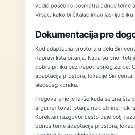
vodič posebno posmatra odnos teme adap
Vršac, kako bi čitalac imao jasniju slik
Dokumentacija pre dog
Kod adaptacija prostora u delu Širi ce
napravi lista pitanja. Kada su prioriteti 
dobru priliku bez nepotrebnog žurbe.
adaptacija prostora, lokacije Širi centar
sledećeg koraka.
Pregovaranje je lakše kada se zna šta s
argumentovati stanje nekretnine, rok i
Korektan razgovor često daje bolji rez
odnos teme adaptacija prostora, lokacije
jasniju sliku pre sledećeg koraka.