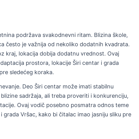
tnina podržava svakodnevni ritam. Blizina škole,
ca često je važnija od nekoliko dodatnih kvadrata.
 kraj, lokacija dobija dodatnu vrednost. Ovaj
tacija prostora, lokacije Širi centar i grada
u pre sledećeg koraka.
evanje. Deo Širi centar može imati stabilnu
blizine sadržaja, ali treba proveriti i konkurenciju,
aptacije. Ovaj vodič posebno posmatra odnos teme
 i grada Vršac, kako bi čitalac imao jasniju sliku pre