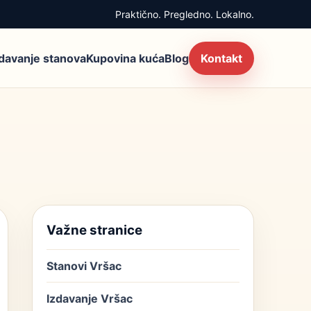
Praktično. Pregledno. Lokalno.
zdavanje stanova
Kupovina kuća
Blog
Kontakt
Važne stranice
Stanovi Vršac
Izdavanje Vršac