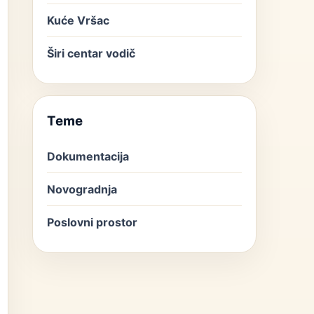
Kuće Vršac
Širi centar vodič
Teme
Dokumentacija
Novogradnja
Poslovni prostor