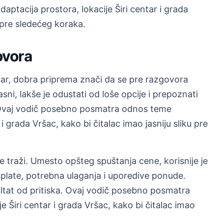
tacija prostora, lokacije Širi centar i grada
u pre sledećeg koraka.
ovora
ntar, dobra priprema znači da se pre razgovora
jasni, lakše je odustati od loše opcije i prepoznati
 Ovaj vodič posebno posmatra odnos teme
 i grada Vršac, kako bi čitalac imao jasniju sliku pre
e traži. Umesto opšteg spuštanja cene, korisnije je
splate, potrebna ulaganja i uporedive ponude.
ultat od pritiska. Ovaj vodič posebno posmatra
 Širi centar i grada Vršac, kako bi čitalac imao