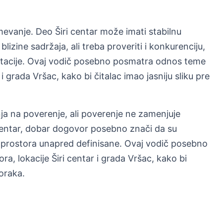
evanje. Deo Širi centar može imati stabilnu
blizine sadržaja, ali treba proveriti i konkurenciju,
aptacije. Ovaj vodič posebno posmatra odnos teme
 i grada Vršac, kako bi čitalac imao jasniju sliku pre
a na poverenje, ali poverenje ne zamenjuje
 centar, dobar dogovor posebno znači da su
 prostora unapred definisane. Ovaj vodič posebno
, lokacije Širi centar i grada Vršac, kako bi
koraka.