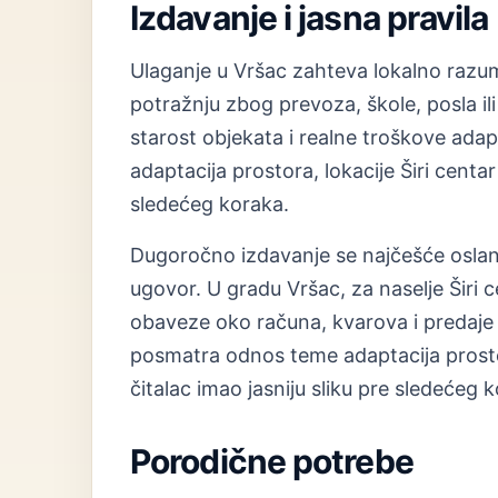
Izdavanje i jasna pravila
Ulaganje u Vršac zahteva lokalno razum
potražnju zbog prevoza, škole, posla ili 
starost objekata i realne troškove ad
adaptacija prostora, lokacije Širi centar
sledećeg koraka.
Dugoročno izdavanje se najčešće oslanj
ugovor. U gradu Vršac, za naselje Širi
obaveze oko računa, kvarova i predaje
posmatra odnos teme adaptacija prostora
čitalac imao jasniju sliku pre sledećeg 
Porodične potrebe