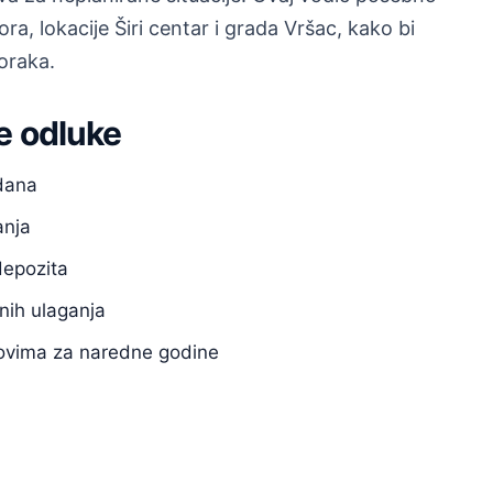
, lokacije Širi centar i grada Vršac, kako bi
koraka.
e odluke
 dana
anja
depozita
nih ulaganja
anovima za naredne godine