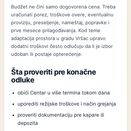
Budžet ne čini samo dogovorena cena. Treba
uračunati porez, troškove overe, eventualnu
proviziju, preseljenje, nameštaj, popravke i
prve mesece prilagođavanja. Kod teme
adaptacija prostora u gradu Vršac upravo
dodatni troškovi često odlučuju da li je izbor
udoban ili postaje opterećenje.
Šta proveriti pre konačne
odluke
obići Centar u više termina tokom dana
uporediti režijske troškove i način grejanja
proveriti dokumentaciju pre kapare ili
depozita