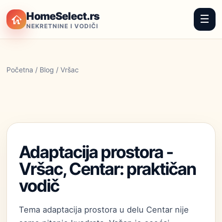
HomeSelect.rs
☰
NEKRETNINE I VODIČI
Početna
/
Blog
/ Vršac
Adaptacija prostora -
Vršac, Centar: praktičan
vodič
Tema adaptacija prostora u delu Centar nije