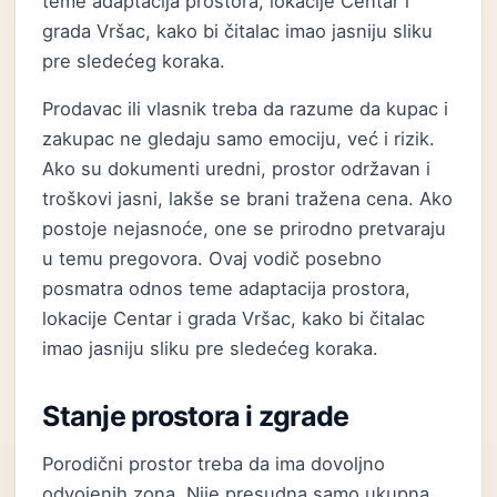
teme adaptacija prostora, lokacije Centar i
grada Vršac, kako bi čitalac imao jasniju sliku
pre sledećeg koraka.
Prodavac ili vlasnik treba da razume da kupac i
zakupac ne gledaju samo emociju, već i rizik.
Ako su dokumenti uredni, prostor održavan i
troškovi jasni, lakše se brani tražena cena. Ako
postoje nejasnoće, one se prirodno pretvaraju
u temu pregovora. Ovaj vodič posebno
posmatra odnos teme adaptacija prostora,
lokacije Centar i grada Vršac, kako bi čitalac
imao jasniju sliku pre sledećeg koraka.
Stanje prostora i zgrade
Porodični prostor treba da ima dovoljno
odvojenih zona. Nije presudna samo ukupna