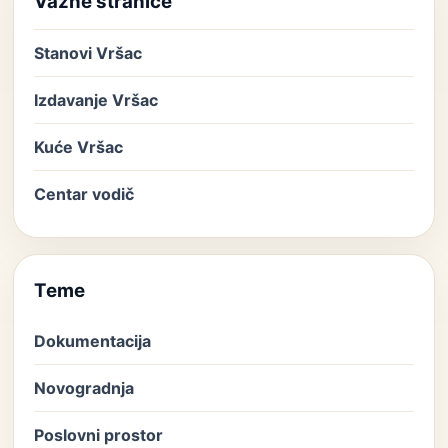
Važne stranice
Stanovi Vršac
Izdavanje Vršac
Kuće Vršac
Centar vodič
Teme
Dokumentacija
Novogradnja
Poslovni prostor