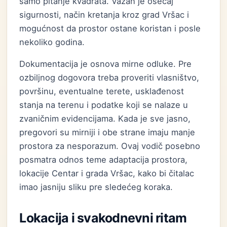
samo pitanje kvadrata. Važan je osećaj
sigurnosti, način kretanja kroz grad Vršac i
mogućnost da prostor ostane koristan i posle
nekoliko godina.
Dokumentacija je osnova mirne odluke. Pre
ozbiljnog dogovora treba proveriti vlasništvo,
površinu, eventualne terete, usklađenost
stanja na terenu i podatke koji se nalaze u
zvaničnim evidencijama. Kada je sve jasno,
pregovori su mirniji i obe strane imaju manje
prostora za nesporazum. Ovaj vodič posebno
posmatra odnos teme adaptacija prostora,
lokacije Centar i grada Vršac, kako bi čitalac
imao jasniju sliku pre sledećeg koraka.
Lokacija i svakodnevni ritam