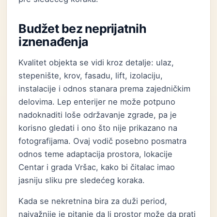
Budžet bez neprijatnih
iznenađenja
Kvalitet objekta se vidi kroz detalje: ulaz,
stepenište, krov, fasadu, lift, izolaciju,
instalacije i odnos stanara prema zajedničkim
delovima. Lep enterijer ne može potpuno
nadoknaditi loše održavanje zgrade, pa je
korisno gledati i ono što nije prikazano na
fotografijama. Ovaj vodič posebno posmatra
odnos teme adaptacija prostora, lokacije
Centar i grada Vršac, kako bi čitalac imao
jasniju sliku pre sledećeg koraka.
Kada se nekretnina bira za duži period,
najvažnije je pitanje da li prostor može da prati