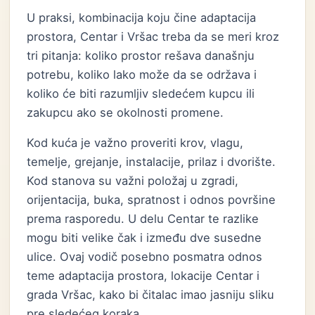
U praksi, kombinacija koju čine adaptacija
prostora, Centar i Vršac treba da se meri kroz
tri pitanja: koliko prostor rešava današnju
potrebu, koliko lako može da se održava i
koliko će biti razumljiv sledećem kupcu ili
zakupcu ako se okolnosti promene.
Kod kuća je važno proveriti krov, vlagu,
temelje, grejanje, instalacije, prilaz i dvorište.
Kod stanova su važni položaj u zgradi,
orijentacija, buka, spratnost i odnos površine
prema rasporedu. U delu Centar te razlike
mogu biti velike čak i između dve susedne
ulice. Ovaj vodič posebno posmatra odnos
teme adaptacija prostora, lokacije Centar i
grada Vršac, kako bi čitalac imao jasniju sliku
pre sledećeg koraka.