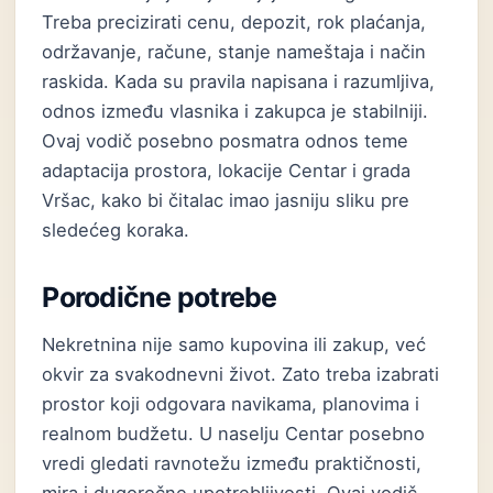
Treba precizirati cenu, depozit, rok plaćanja,
održavanje, račune, stanje nameštaja i način
raskida. Kada su pravila napisana i razumljiva,
odnos između vlasnika i zakupca je stabilniji.
Ovaj vodič posebno posmatra odnos teme
adaptacija prostora, lokacije Centar i grada
Vršac, kako bi čitalac imao jasniju sliku pre
sledećeg koraka.
Porodične potrebe
Nekretnina nije samo kupovina ili zakup, već
okvir za svakodnevni život. Zato treba izabrati
prostor koji odgovara navikama, planovima i
realnom budžetu. U naselju Centar posebno
vredi gledati ravnotežu između praktičnosti,