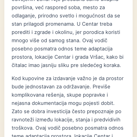
površina, već raspored soba, mesto za
odlaganje, prirodno svetlo i mogućnost da se
stan prilagodi promenama. U Centar treba
porediti i zgrade i okolinu, jer porodica koristi
mnogo više od samog stana. Ovaj vodič
posebno posmatra odnos teme adaptacija
prostora, lokacije Centar i grada Vršac, kako bi
čitalac imao jasniju sliku pre sledećeg koraka.
Kod kupovine za izdavanje važno je da prostor
bude jednostavan za održavanje. Previše
komplikovana rešenja, skupe popravke i
nejasna dokumentacija mogu pojesti dobit.
Zato se dobra investicija često prepoznaje po
ravnoteži između lokacije, stanja i predvidivih
troškova. Ovaj vodič posebno posmatra odnos
teme adaptacija prostora, lokacije Centar i