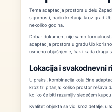
Tema adaptacija prostora u delu Zapadn
sigurnosti, način kretanja kroz grad Ub
nekoliko godina.
Dobar dokument nije samo formalnost. O
adaptacija prostora u gradu Ub korisno j
usmeno objašnjenje, čak i kada druga s
Lokacija i svakodnevni 
U praksi, kombinacija koju čine adaptac
kroz tri pitanja: koliko prostor rešava
koliko će biti razumljiv sledećem kupcu
Kvalitet objekta se vidi kroz detalje: ulaz