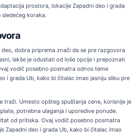
ptacija prostora, lokacije Zapadni deo i grada
re sledećeg koraka.
ovora
i deo, dobra priprema znači da se pre razgovora
jasni, lakše je odustati od loše opcije i prepoznati
 Ovaj vodič posebno posmatra odnos teme
o i grada Ub, kako bi čitalac imao jasniju sliku pre
e traži. Umesto opšteg spuštanja cene, korisnije je
splate, potrebna ulaganja i uporedive ponude.
ultat od pritiska. Ovaj vodič posebno posmatra
je Zapadni deo i grada Ub, kako bi čitalac imao