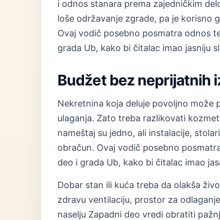
i odnos stanara prema zajedničkim del
loše održavanje zgrade, pa je korisno g
Ovaj vodič posebno posmatra odnos tem
grada Ub, kako bi čitalac imao jasniju s
Budžet bez neprijatnih 
Nekretnina koja deluje povoljno može 
ulaganja. Zato treba razlikovati kozmet
nameštaj su jedno, ali instalacije, stolar
obračun. Ovaj vodič posebno posmatra 
deo i grada Ub, kako bi čitalac imao jas
Dobar stan ili kuća treba da olakša živ
zdravu ventilaciju, prostor za odlaganj
naselju Zapadni deo vredi obratiti pažn