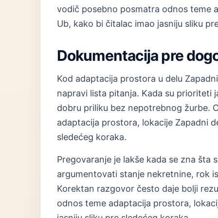
vodič posebno posmatra odnos teme ada
Ub, kako bi čitalac imao jasniju sliku p
Dokumentacija pre dog
Kod adaptacija prostora u delu Zapadn
napravi lista pitanja. Kada su prioriteti 
dobru priliku bez nepotrebnog žurbe.
adaptacija prostora, lokacije Zapadni de
sledećeg koraka.
Pregovaranje je lakše kada se zna šta s
argumentovati stanje nekretnine, rok i
Korektan razgovor često daje bolji rez
odnos teme adaptacija prostora, lokaci
jasniju sliku pre sledećeg koraka.