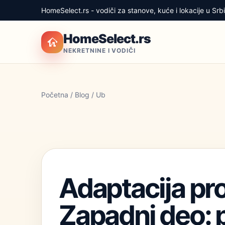
HomeSelect.rs - vodiči za stanove, kuće i lokacije u Srbij
HomeSelect.rs
NEKRETNINE I VODIČI
Početna
/
Blog
/ Ub
Adaptacija pro
Zapadni deo: 