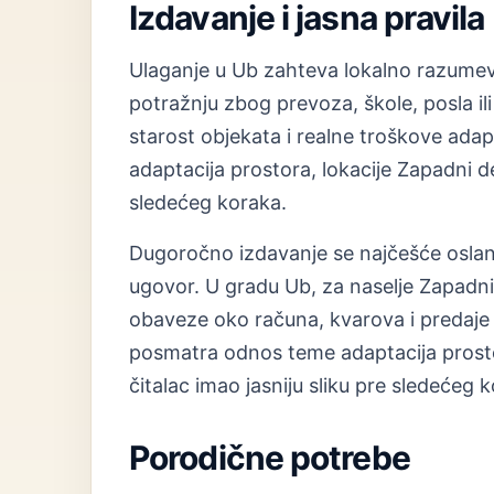
Izdavanje i jasna pravila
Ulaganje u Ub zahteva lokalno razumev
potražnju zbog prevoza, škole, posla ili 
starost objekata i realne troškove ad
adaptacija prostora, lokacije Zapadni de
sledećeg koraka.
Dugoročno izdavanje se najčešće oslanj
ugovor. U gradu Ub, za naselje Zapadn
obaveze oko računa, kvarova i predaje
posmatra odnos teme adaptacija prostor
čitalac imao jasniju sliku pre sledećeg 
Porodične potrebe