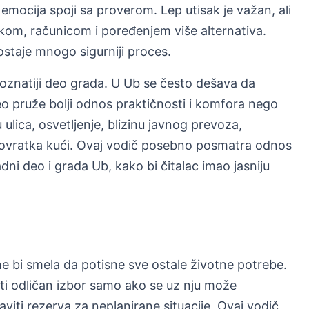
emocija spoji sa proverom. Lep utisak je važan, ali
kom, računicom i poređenjem više alternativa.
staje mnogo sigurniji proces.
poznatiji deo grada. U Ub se često dešava da
deo pruže bolji odnos praktičnosti i komfora nego
 ulica, osvetljenje, blizinu javnog prevoza,
m povratka kući. Ovaj vodič posebno posmatra odnos
dni deo i grada Ub, kako bi čitalac imao jasniju
e bi smela da potisne sve ostale životne potrebe.
ti odličan izbor samo ako se uz nju može
aviti rezerva za neplanirane situacije. Ovaj vodič