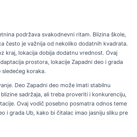
tnina podržava svakodnevni ritam. Blizina škole,
ca često je važnija od nekoliko dodatnih kvadrata.
 kraj, lokacija dobija dodatnu vrednost. Ovaj
ptacija prostora, lokacije Zapadni deo i grada
re sledećeg koraka.
anje. Deo Zapadni deo može imati stabilnu
blizine sadržaja, ali treba proveriti i konkurenciju,
aptacije. Ovaj vodič posebno posmatra odnos teme
o i grada Ub, kako bi čitalac imao jasniju sliku pre