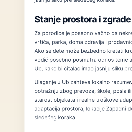
Stanje prostora i zgrade
Za porodice je posebno važno da nekre
vrtića, parka, doma zdravlja i prodavni
Ako se dete može bezbedno kretati kroz
vodič posebno posmatra odnos teme ada
Ub, kako bi čitalac imao jasniju sliku p
Ulaganje u Ub zahteva lokalno razumev
potražnju zbog prevoza, škole, posla ili 
starost objekata i realne troškove ad
adaptacija prostora, lokacije Zapadni de
sledećeg koraka.