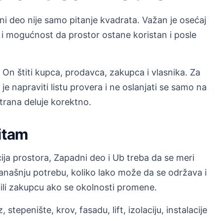
i deo nije samo pitanje kvadrata. Važan je osećaj
 i mogućnost da prostor ostane koristan i posle
n štiti kupca, prodavca, zakupca i vlasnika. Za
e napraviti listu provera i ne oslanjati se samo na
trana deluje korektno.
ritam
ija prostora, Zapadni deo i Ub treba da se meri
 današnju potrebu, koliko lako može da se održava i
 ili zakupcu ako se okolnosti promene.
, stepenište, krov, fasadu, lift, izolaciju, instalacije