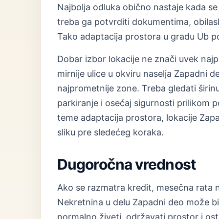
Najbolja odluka obično nastaje kada se 
treba ga potvrditi dokumentima, obilas
Tako adaptacija prostora u gradu Ub po
Dobar izbor lokacije ne znači uvek naj
mirnije ulice u okviru naselja Zapadni 
najprometnije zone. Treba gledati širinu
parkiranje i osećaj sigurnosti priliko
teme adaptacija prostora, lokacije Zapa
sliku pre sledećeg koraka.
Dugoročna vrednost
Ako se razmatra kredit, mesečna rata n
Nekretnina u delu Zapadni deo može bi
normalno živeti, održavati prostor i ost