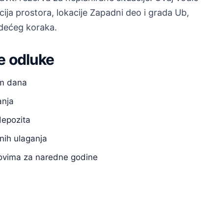
a prostora, lokacije Zapadni deo i grada Ub,
ledećeg koraka.
e odluke
om dana
anja
depozita
nih ulaganja
anovima za naredne godine