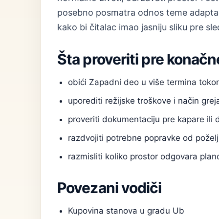
posebno posmatra odnos teme adaptacij
kako bi čitalac imao jasniju sliku pre s
Šta proveriti pre konačn
obići Zapadni deo u više termina tok
uporediti režijske troškove i način grej
proveriti dokumentaciju pre kapare ili 
razdvojiti potrebne popravke od poželj
razmisliti koliko prostor odgovara pl
Povezani vodiči
Kupovina stanova u gradu Ub