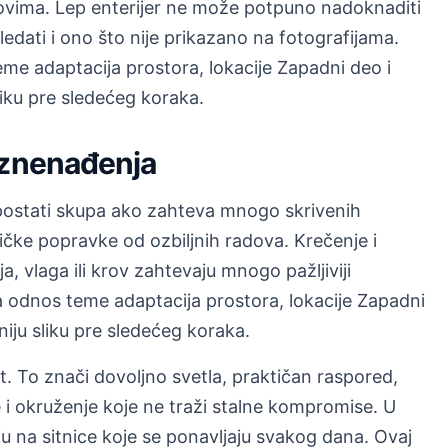
ovima. Lep enterijer ne može potpuno nadoknaditi
ledati i ono što nije prikazano na fotografijama.
e adaptacija prostora, lokacije Zapadni deo i
liku pre sledećeg koraka.
iznenađenja
postati skupa ako zahteva mnogo skrivenih
ičke popravke od ozbiljnih radova. Krečenje i
ija, vlaga ili krov zahtevaju mnogo pažljiviji
odnos teme adaptacija prostora, lokacije Zapadni
niju sliku pre sledećeg koraka.
ot. To znači dovoljno svetla, praktičan raspored,
e i okruženje koje ne traži stalne kompromise. U
ju na sitnice koje se ponavljaju svakog dana. Ovaj