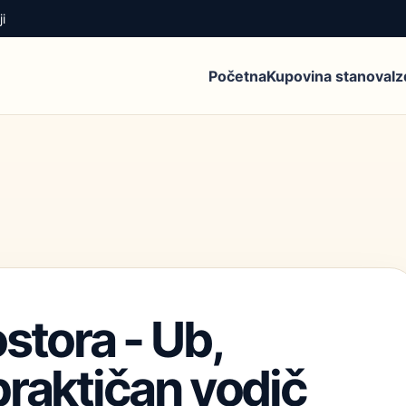
i
Početna
Kupovina stanova
I
stora - Ub,
praktičan vodič