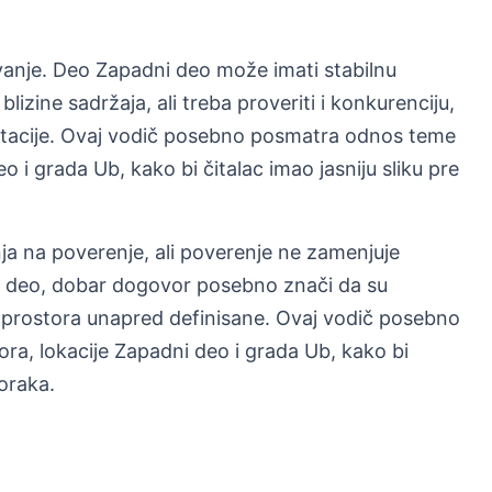
anje. Deo Zapadni deo može imati stabilnu
blizine sadržaja, ali treba proveriti i konkurenciju,
aptacije. Ovaj vodič posebno posmatra odnos teme
o i grada Ub, kako bi čitalac imao jasniju sliku pre
a na poverenje, ali poverenje ne zamenjuje
i deo, dobar dogovor posebno znači da su
 prostora unapred definisane. Ovaj vodič posebno
a, lokacije Zapadni deo i grada Ub, kako bi
koraka.