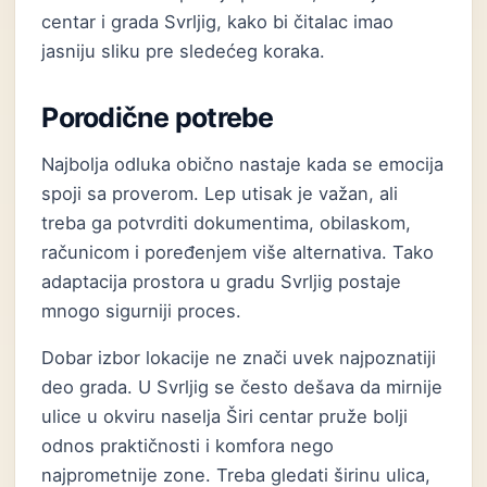
centar i grada Svrljig, kako bi čitalac imao
jasniju sliku pre sledećeg koraka.
Porodične potrebe
Najbolja odluka obično nastaje kada se emocija
spoji sa proverom. Lep utisak je važan, ali
treba ga potvrditi dokumentima, obilaskom,
računicom i poređenjem više alternativa. Tako
adaptacija prostora u gradu Svrljig postaje
mnogo sigurniji proces.
Dobar izbor lokacije ne znači uvek najpoznatiji
deo grada. U Svrljig se često dešava da mirnije
ulice u okviru naselja Širi centar pruže bolji
odnos praktičnosti i komfora nego
najprometnije zone. Treba gledati širinu ulica,