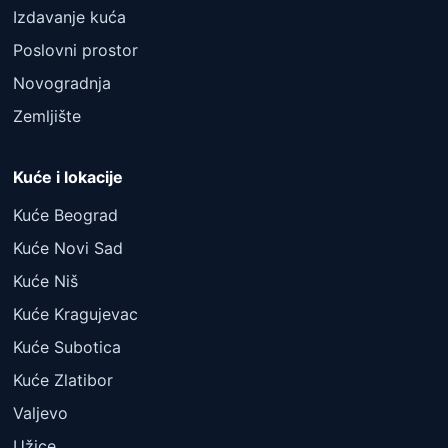
Izdavanje kuća
Poslovni prostor
Novogradnja
Zemljište
Kuće i lokacije
Kuće Beograd
Kuće Novi Sad
Kuće Niš
Kuće Kragujevac
Kuće Subotica
Kuće Zlatibor
Valjevo
Užice