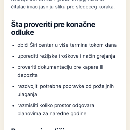
čitalac imao jasniju sliku pre sledećeg koraka.
Šta proveriti pre konačne
odluke
obići Širi centar u više termina tokom dana
uporediti režijske troškove i način grejanja
proveriti dokumentaciju pre kapare ili
depozita
razdvojiti potrebne popravke od poželjnih
ulaganja
razmisliti koliko prostor odgovara
planovima za naredne godine