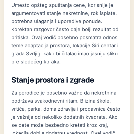
Umesto opšteg spuštanja cene, korisnije je
argumentovati stanje nekretnine, rok isplate,
potrebna ulaganja i uporedive ponude.
Korektan razgovor često daje bolji rezultat od
pritiska. Ovaj vodič posebno posmatra odnos
teme adaptacija prostora, lokacije Širi centar i
grada Svrljig, kako bi čitalac imao jasniju sliku
pre sledećeg koraka.
Stanje prostora i zgrade
Za porodice je posebno važno da nekretnina
podržava svakodnevni ritam. Blizina škole,
vrtića, parka, doma zdravlja i prodavnica često
je važnija od nekoliko dodatnih kvadrata. Ako
se dete može bezbedno kretati kroz kraj,
lokacija dobija dodatnu vrednost. Ovaj vodič