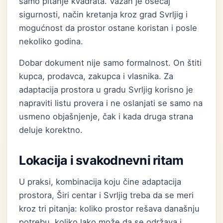
samo pitanje kvadrata. Važan je osećaj
sigurnosti, način kretanja kroz grad Svrljig i
mogućnost da prostor ostane koristan i posle
nekoliko godina.
Dobar dokument nije samo formalnost. On štiti
kupca, prodavca, zakupca i vlasnika. Za
adaptacija prostora u gradu Svrljig korisno je
napraviti listu provera i ne oslanjati se samo na
usmeno objašnjenje, čak i kada druga strana
deluje korektno.
Lokacija i svakodnevni ritam
U praksi, kombinacija koju čine adaptacija
prostora, Širi centar i Svrljig treba da se meri
kroz tri pitanja: koliko prostor rešava današnju
potrebu, koliko lako može da se održava i