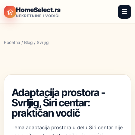
HomeSelect.rs
☰
NEKRETNINE I VODIČI
Početna
/
Blog
/ Svrljig
Adaptacija prostora -
Svrljig, Širi centar:
praktičan vodič
Tema adaptacija prostora u delu Širi centar nije