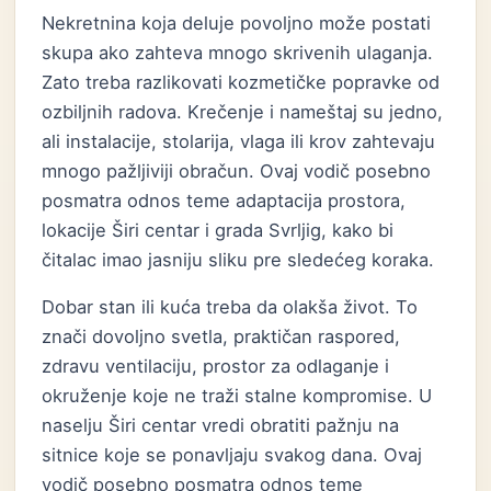
Nekretnina koja deluje povoljno može postati
skupa ako zahteva mnogo skrivenih ulaganja.
Zato treba razlikovati kozmetičke popravke od
ozbiljnih radova. Krečenje i nameštaj su jedno,
ali instalacije, stolarija, vlaga ili krov zahtevaju
mnogo pažljiviji obračun. Ovaj vodič posebno
posmatra odnos teme adaptacija prostora,
lokacije Širi centar i grada Svrljig, kako bi
čitalac imao jasniju sliku pre sledećeg koraka.
Dobar stan ili kuća treba da olakša život. To
znači dovoljno svetla, praktičan raspored,
zdravu ventilaciju, prostor za odlaganje i
okruženje koje ne traži stalne kompromise. U
naselju Širi centar vredi obratiti pažnju na
sitnice koje se ponavljaju svakog dana. Ovaj
vodič posebno posmatra odnos teme