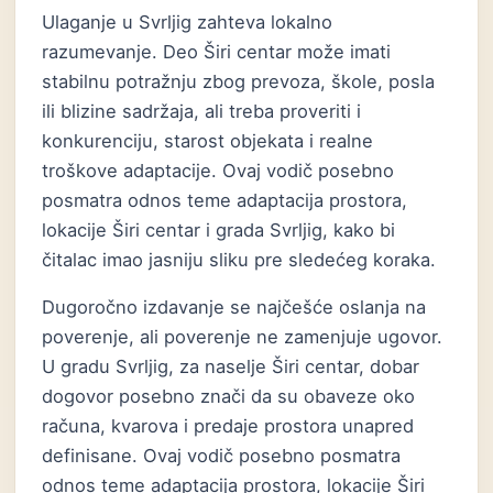
Ulaganje u Svrljig zahteva lokalno
razumevanje. Deo Širi centar može imati
stabilnu potražnju zbog prevoza, škole, posla
ili blizine sadržaja, ali treba proveriti i
konkurenciju, starost objekata i realne
troškove adaptacije. Ovaj vodič posebno
posmatra odnos teme adaptacija prostora,
lokacije Širi centar i grada Svrljig, kako bi
čitalac imao jasniju sliku pre sledećeg koraka.
Dugoročno izdavanje se najčešće oslanja na
poverenje, ali poverenje ne zamenjuje ugovor.
U gradu Svrljig, za naselje Širi centar, dobar
dogovor posebno znači da su obaveze oko
računa, kvarova i predaje prostora unapred
definisane. Ovaj vodič posebno posmatra
odnos teme adaptacija prostora, lokacije Širi