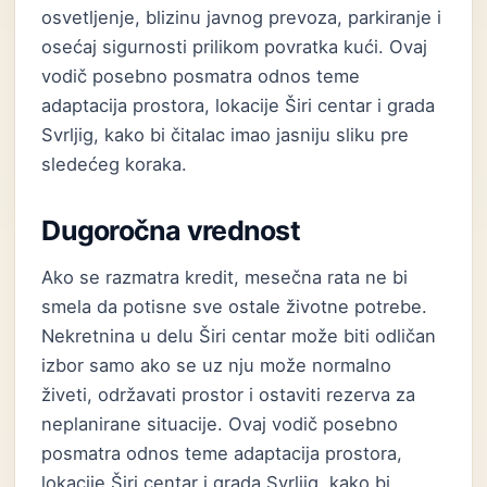
osvetljenje, blizinu javnog prevoza, parkiranje i
osećaj sigurnosti prilikom povratka kući. Ovaj
vodič posebno posmatra odnos teme
adaptacija prostora, lokacije Širi centar i grada
Svrljig, kako bi čitalac imao jasniju sliku pre
sledećeg koraka.
Dugoročna vrednost
Ako se razmatra kredit, mesečna rata ne bi
smela da potisne sve ostale životne potrebe.
Nekretnina u delu Širi centar može biti odličan
izbor samo ako se uz nju može normalno
živeti, održavati prostor i ostaviti rezerva za
neplanirane situacije. Ovaj vodič posebno
posmatra odnos teme adaptacija prostora,
lokacije Širi centar i grada Svrljig, kako bi