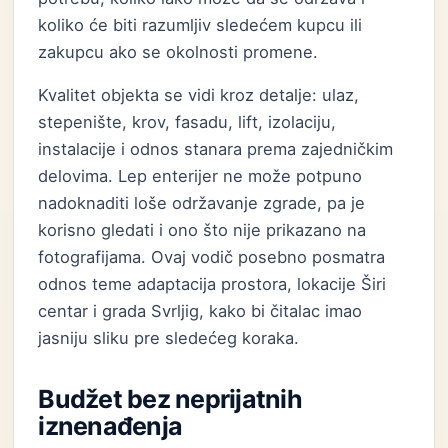
koliko će biti razumljiv sledećem kupcu ili
zakupcu ako se okolnosti promene.
Kvalitet objekta se vidi kroz detalje: ulaz,
stepenište, krov, fasadu, lift, izolaciju,
instalacije i odnos stanara prema zajedničkim
delovima. Lep enterijer ne može potpuno
nadoknaditi loše održavanje zgrade, pa je
korisno gledati i ono što nije prikazano na
fotografijama. Ovaj vodič posebno posmatra
odnos teme adaptacija prostora, lokacije Širi
centar i grada Svrljig, kako bi čitalac imao
jasniju sliku pre sledećeg koraka.
Budžet bez neprijatnih
iznenađenja