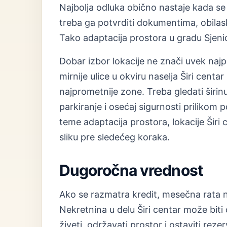
Najbolja odluka obično nastaje kada se 
treba ga potvrditi dokumentima, obilas
Tako adaptacija prostora u gradu Sjeni
Dobar izbor lokacije ne znači uvek najp
mirnije ulice u okviru naselja Širi cent
najprometnije zone. Treba gledati širinu
parkiranje i osećaj sigurnosti priliko
teme adaptacija prostora, lokacije Širi c
sliku pre sledećeg koraka.
Dugoročna vrednost
Ako se razmatra kredit, mesečna rata n
Nekretnina u delu Širi centar može bit
živeti, održavati prostor i ostaviti rez