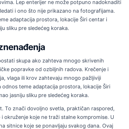
ovima. Lep enterijer ne može potpuno nadoknaditi
ledati i ono što nije prikazano na fotografijama.
 adaptacija prostora, lokacije Širi centar i
iju sliku pre sledećeg koraka.
iznenađenja
postati skupa ako zahteva mnogo skrivenih
ičke popravke od ozbiljnih radova. Krečenje i
ija, vlaga ili krov zahtevaju mnogo pažljiviji
dnos teme adaptacija prostora, lokacije Širi
imao jasniju sliku pre sledećeg koraka.
ot. To znači dovoljno svetla, praktičan raspored,
e i okruženje koje ne traži stalne kompromise. U
u na sitnice koje se ponavljaju svakog dana. Ovaj