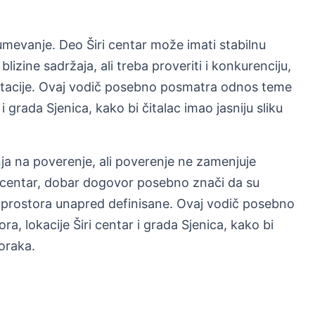
umevanje. Deo Širi centar može imati stabilnu
blizine sadržaja, ali treba proveriti i konkurenciju,
aptacije. Ovaj vodič posebno posmatra odnos teme
 i grada Sjenica, kako bi čitalac imao jasniju sliku
a na poverenje, ali poverenje ne zamenjuje
ri centar, dobar dogovor posebno znači da su
 prostora unapred definisane. Ovaj vodič posebno
, lokacije Širi centar i grada Sjenica, kako bi
koraka.