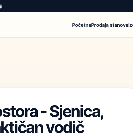
i
Početna
Prodaja stanova
I
stora - Sjenica,
aktičan vodič