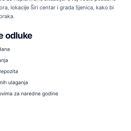
, lokacije Širi centar i grada Sjenica, kako bi
koraka.
e odluke
 dana
anja
depozita
nih ulaganja
anovima za naredne godine