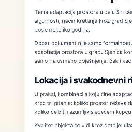
Tema adaptacija prostora u delu Širi ce
sigurnosti, način kretanja kroz grad Sj
posle nekoliko godina.
Dobar dokument nije samo formalnost. O
adaptacija prostora u gradu Sjenica koris
samo na usmeno objašnjenje, čak i kad
Lokacija i svakodnevni 
U praksi, kombinacija koju čine adaptaci
kroz tri pitanja: koliko prostor rešava
koliko će biti razumljiv sledećem kupcu
Kvalitet objekta se vidi kroz detalje: ulaz