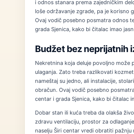
i odnos stanara prema zajedničkim del
loše održavanje zgrade, pa je korisno g
Ovaj vodič posebno posmatra odnos teme
grada Sjenica, kako bi čitalac imao jasn
Budžet bez neprijatnih 
Nekretnina koja deluje povoljno može 
ulaganja. Zato treba razlikovati kozmet
nameštaj su jedno, ali instalacije, stolar
obračun. Ovaj vodič posebno posmatra o
centar i grada Sjenica, kako bi čitalac 
Dobar stan ili kuća treba da olakša živ
zdravu ventilaciju, prostor za odlaganj
naselju Širi centar vredi obratiti pažnj