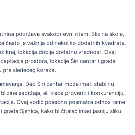
tnina podržava svakodnevni ritam. Blizina škole,
ca često je važnija od nekoliko dodatnih kvadrata.
 kraj, lokacija dobija dodatnu vrednost. Ovaj
tacija prostora, lokacije Širi centar i grada
iku pre sledećeg koraka.
umevanje. Deo Širi centar može imati stabilnu
blizine sadržaja, ali treba proveriti i konkurenciju,
aptacije. Ovaj vodič posebno posmatra odnos teme
 i grada Sjenica, kako bi čitalac imao jasniju sliku