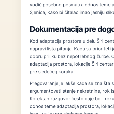
vodič posebno posmatra odnos teme adap
Sjenica, kako bi čitalac imao jasniju sl
Dokumentacija pre dog
Kod adaptacija prostora u delu Širi ce
napravi lista pitanja. Kada su prioriteti 
dobru priliku bez nepotrebnog žurbe.
adaptacija prostora, lokacije Širi centar
pre sledećeg koraka.
Pregovaranje je lakše kada se zna šta s
argumentovati stanje nekretnine, rok i
Korektan razgovor često daje bolji rez
odnos teme adaptacija prostora, lokacije
jasniju sliku pre sledećeg koraka.