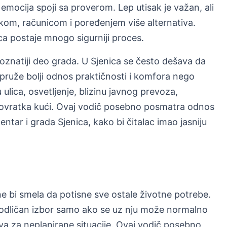
emocija spoji sa proverom. Lep utisak je važan, ali
kom, računicom i poređenjem više alternativa.
ca postaje mnogo sigurniji proces.
oznatiji deo grada. U Sjenica se često dešava da
ar pruže bolji odnos praktičnosti i komfora nego
 ulica, osvetljenje, blizinu javnog prevoza,
m povratka kući. Ovaj vodič posebno posmatra odnos
entar i grada Sjenica, kako bi čitalac imao jasniju
e bi smela da potisne sve ostale životne potrebe.
i odličan izbor samo ako se uz nju može normalno
erva za neplanirane situacije. Ovaj vodič posebno