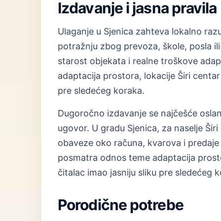
Izdavanje i jasna pravila
Ulaganje u Sjenica zahteva lokalno raz
potražnju zbog prevoza, škole, posla ili 
starost objekata i realne troškove ad
adaptacija prostora, lokacije Širi centar
pre sledećeg koraka.
Dugoročno izdavanje se najčešće oslanj
ugovor. U gradu Sjenica, za naselje Ši
obaveze oko računa, kvarova i predaje
posmatra odnos teme adaptacija prostora
čitalac imao jasniju sliku pre sledećeg 
Porodične potrebe