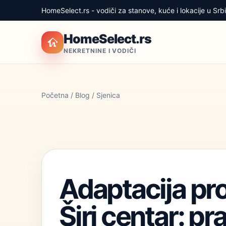
HomeSelect.rs - vodiči za stanove, kuće i lokacije u Srbij
HomeSelect.rs
NEKRETNINE I VODIČI
Početna
/
Blog
/ Sjenica
Adaptacija pro
Širi centar: pr