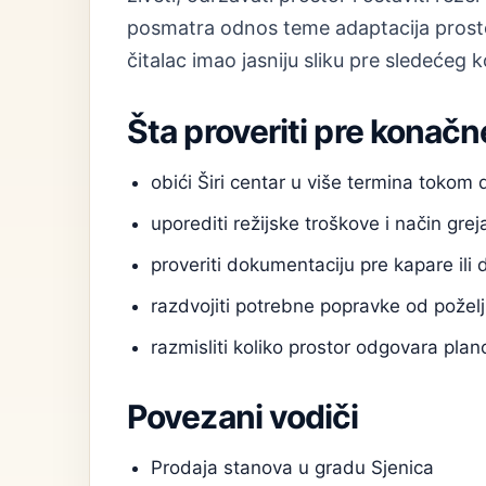
posmatra odnos teme adaptacija prostora
čitalac imao jasniju sliku pre sledećeg 
Šta proveriti pre konačn
obići Širi centar u više termina tokom
uporediti režijske troškove i način grej
proveriti dokumentaciju pre kapare ili 
razdvojiti potrebne popravke od poželj
razmisliti koliko prostor odgovara pl
Povezani vodiči
Prodaja stanova u gradu Sjenica