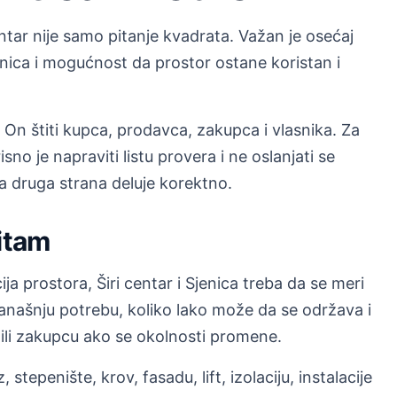
ntar nije samo pitanje kvadrata. Važan je osećaj
enica i mogućnost da prostor ostane koristan i
n štiti kupca, prodavca, zakupca i vlasnika. Za
no je napraviti listu provera i ne oslanjati se
a druga strana deluje korektno.
ritam
ja prostora, Širi centar i Sjenica treba da se meri
 današnju potrebu, koliko lako može da se održava i
 ili zakupcu ako se okolnosti promene.
, stepenište, krov, fasadu, lift, izolaciju, instalacije