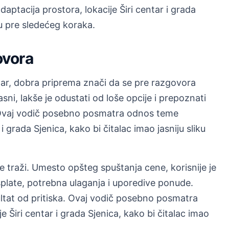
tacija prostora, lokacije Širi centar i grada
iku pre sledećeg koraka.
ovora
ntar, dobra priprema znači da se pre razgovora
jasni, lakše je odustati od loše opcije i prepoznati
 Ovaj vodič posebno posmatra odnos teme
 i grada Sjenica, kako bi čitalac imao jasniju sliku
e traži. Umesto opšteg spuštanja cene, korisnije je
splate, potrebna ulaganja i uporedive ponude.
ultat od pritiska. Ovaj vodič posebno posmatra
 Širi centar i grada Sjenica, kako bi čitalac imao