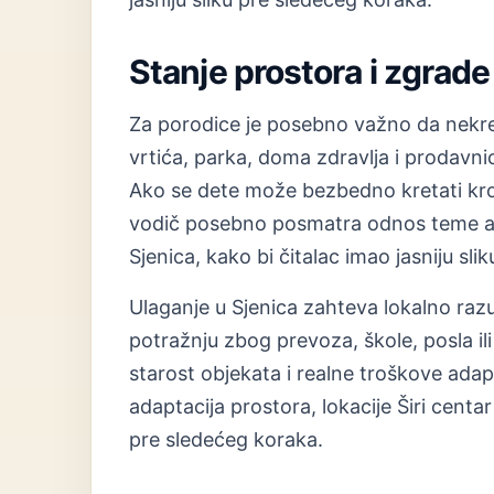
Stanje prostora i zgrade
Za porodice je posebno važno da nekre
vrtića, parka, doma zdravlja i prodavni
Ako se dete može bezbedno kretati kroz
vodič posebno posmatra odnos teme adap
Sjenica, kako bi čitalac imao jasniju sl
Ulaganje u Sjenica zahteva lokalno raz
potražnju zbog prevoza, škole, posla ili 
starost objekata i realne troškove ad
adaptacija prostora, lokacije Širi centar
pre sledećeg koraka.