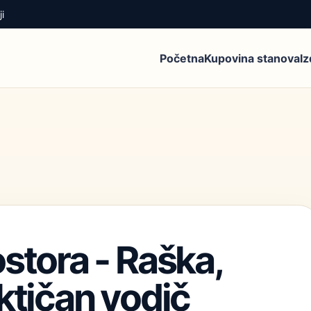
i
Početna
Kupovina stanova
I
stora - Raška,
ktičan vodič