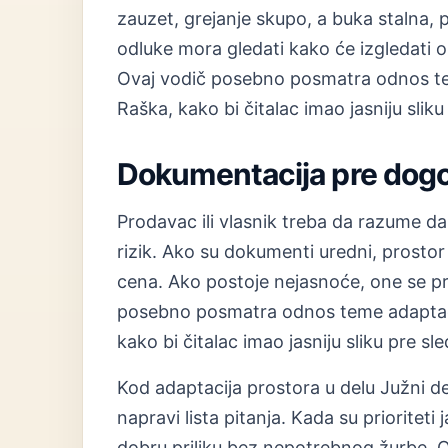
zauzet, grejanje skupo, a buka stalna, 
odluke mora gledati kako će izgledati 
Ovaj vodič posebno posmatra odnos tem
Raška, kako bi čitalac imao jasniju slik
Dokumentacija pre dog
Prodavac ili vlasnik treba da razume d
rizik. Ako su dokumenti uredni, prostor 
cena. Ako postoje nejasnoće, one se p
posebno posmatra odnos teme adaptacij
kako bi čitalac imao jasniju sliku pre s
Kod adaptacija prostora u delu Južni d
napravi lista pitanja. Kada su prioriteti 
dobru priliku bez nepotrebnog žurbe.