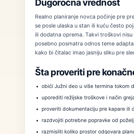
Dugoročna vrednost
Realno planiranje novca počinje pre preg
se posle ulaska u stan ili kuću često po
ili dodatna oprema. Takvi troškovi nis
posebno posmatra odnos teme adaptacij
kako bi čitalac imao jasniju sliku pre s
Šta proveriti pre konačn
obići Južni deo u više termina tokom 
uporediti režijske troškove i način grej
proveriti dokumentaciju pre kapare ili 
razdvojiti potrebne popravke od poželj
razmisliti koliko prostor odgovara pl