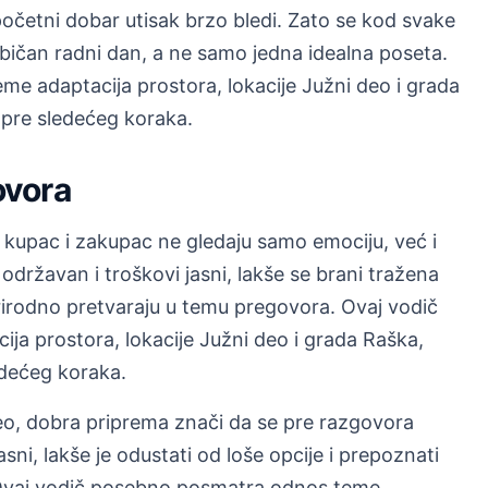
početni dobar utisak brzo bledi. Zato se kod svake
običan radni dan, a ne samo jedna idealna poseta.
e adaptacija prostora, lokacije Južni deo i grada
u pre sledećeg koraka.
ovora
a kupac i zakupac ne gledaju samo emociju, već i
održavan i troškovi jasni, lakše se brani tražena
rirodno pretvaraju u temu pregovora. Ovaj vodič
a prostora, lokacije Južni deo i grada Raška,
ledećeg koraka.
eo, dobra priprema znači da se pre razgovora
jasni, lakše je odustati od loše opcije i prepoznati
 Ovaj vodič posebno posmatra odnos teme