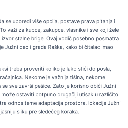
da se uporedi više opcija, postave prava pitanja i
To važi za kupce, zakupce, vlasnike i sve koji žele
 izvor stalne brige. Ovaj vodič posebno posmatra
e Južni deo i grada Raška, kako bi čitalac imao
si treba proveriti koliko je lako stići do posla,
braćajnica. Nekome je važnija tišina, nekome
e sve završi pešice. Zato je korisno obići Južni
j može ostaviti potpuno drugačiji utisak u različito
a odnos teme adaptacija prostora, lokacije Južni
jasniju sliku pre sledećeg koraka.