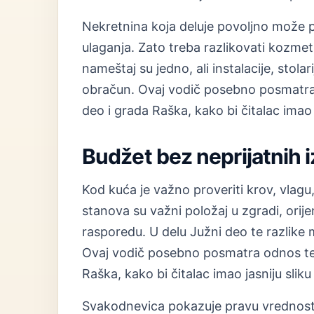
Nekretnina koja deluje povoljno može 
ulaganja. Zato treba razlikovati kozmet
nameštaj su jedno, ali instalacije, stolar
obračun. Ovaj vodič posebno posmatra 
deo i grada Raška, kako bi čitalac imao 
Budžet bez neprijatnih 
Kod kuća je važno proveriti krov, vlagu, 
stanova su važni položaj u zgradi, orij
rasporedu. U delu Južni deo te razlike 
Ovaj vodič posebno posmatra odnos tem
Raška, kako bi čitalac imao jasniju slik
Svakodnevica pokazuje pravu vrednost 