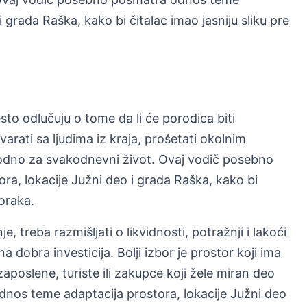
i grada Raška, kako bi čitalac imao jasniju sliku pre
sto odlučuju o tome da li će porodica biti
arati sa ljudima iz kraja, prošetati okolnim
pogodno za svakodnevni život. Ovaj vodič posebno
a, lokacije Južni deo i grada Raška, kako bi
koraka.
 treba razmišljati o likvidnosti, potražnji i lakoći
 dobra investicija. Bolji izbor je prostor koji ima
zaposlene, turiste ili zakupce koji žele miran deo
nos teme adaptacija prostora, lokacije Južni deo