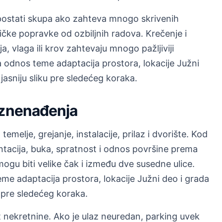
postati skupa ako zahteva mnogo skrivenih
ičke popravke od ozbiljnih radova. Krečenje i
ija, vlaga ili krov zahtevaju mnogo pažljiviji
odnos teme adaptacija prostora, lokacije Južni
jasniju sliku pre sledećeg koraka.
iznenađenja
temelje, grejanje, instalacije, prilaz i dvorište. Kod
entacija, buka, spratnost i odnos površine prema
mogu biti velike čak i između dve susedne ulice.
e adaptacija prostora, lokacije Južni deo i grada
u pre sledećeg koraka.
nekretnine. Ako je ulaz neuredan, parking uvek