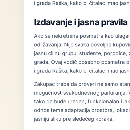
i grada Raška, kako bi čitalac imao jasn
Izdavanje i jasna pravila
Ako se nekretnina posmatra kao ulaganje,
održavanja. Nije svaka povoljna kupovina
jasnu ciljnu grupu: studente, porodice, 
grada. Ovaj vodič posebno posmatra od
i grada Raška, kako bi čitalac imao jasn
Zakupac treba da proveri ne samo stan, 
mogućnost svakodnevnog parkiranja. Vl
tako da bude uredan, funkcionalan i l
odnos teme adaptacija prostora, lokacij
jasniju sliku pre sledećeg koraka.