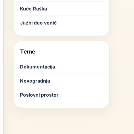
Kuće Raška
Južni deo vodič
Teme
Dokumentacija
Novogradnja
Poslovni prostor