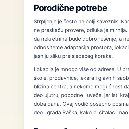
Porodične potrebe
Strpljenje je često najbolji saveznik. Ka
ne preskaču provere, odluka je mirnija. 
da nekretnina bude dobro rešenje, a ne
odnos teme adaptacija prostora, lokacij
jasniju sliku pre sledećeg koraka.
Lokacija je mnogo više od adrese. U prak
škole, prodavnice, lekara i glavnih sao
blizina centra, a nekome mogućnost da s
deo ujutru, popodne i uveče, jer isti kra
doba dana. Ovaj vodič posebno posmatr
deo i grada Raška, kako bi čitalac imao 