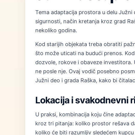
Tema adaptacija prostora u delu Južni 
sigurnosti, način kretanja kroz grad R
nekoliko godina.
Kod starijih objekata treba obratiti paž
što može uticati na budući prenos. Kod 
dozvole, rokove i obaveze investitora. U
ne posle nje. Ovaj vodič posebno posma
Južni deo i grada Raška, kako bi čitalac
Lokacija i svakodnevni 
U praksi, kombinacija koju čine adaptac
kroz tri pitanja: koliko prostor rešava
koliko će biti razumljiv sledećem kupcu