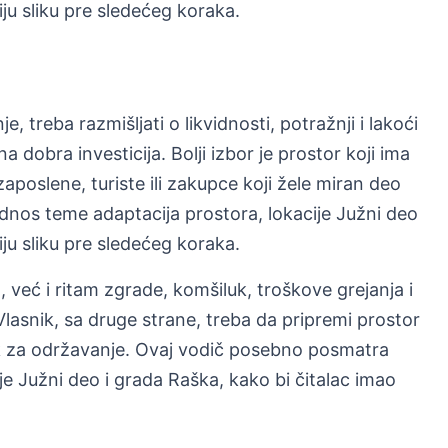
iju sliku pre sledećeg koraka.
 treba razmišljati o likvidnosti, potražnji i lakoći
 dobra investicija. Bolji izbor je prostor koji ima
zaposlene, turiste ili zakupce koji žele miran deo
nos teme adaptacija prostora, lokacije Južni deo
iju sliku pre sledećeg koraka.
već i ritam zgrade, komšiluk, troškove grejanja i
asnik, sa druge strane, treba da pripremi prostor
ak za održavanje. Ovaj vodič posebno posmatra
e Južni deo i grada Raška, kako bi čitalac imao