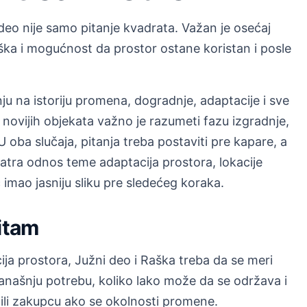
deo nije samo pitanje kvadrata. Važan je osećaj
aška i mogućnost da prostor ostane koristan i posle
nju na istoriju promena, dogradnje, adaptacije i sve
novijih objekata važno je razumeti fazu izgradnje,
 oba slučaja, pitanja treba postaviti pre kapare, a
tra odnos teme adaptacija prostora, lokacije
 imao jasniju sliku pre sledećeg koraka.
ritam
ija prostora, Južni deo i Raška treba da se meri
 današnju potrebu, koliko lako može da se održava i
 ili zakupcu ako se okolnosti promene.