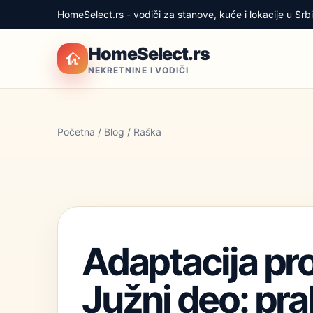
HomeSelect.rs - vodiči za stanove, kuće i lokacije u Srbij
HomeSelect.rs
NEKRETNINE I VODIČI
Početna
/
Blog
/ Raška
Adaptacija pro
Južni deo: pra