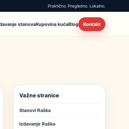
Praktično. Pregledno. Lokalno.
zdavanje stanova
Kupovina kuća
Blog
Kontakt
Važne stranice
Stanovi Raška
Izdavanje Raška