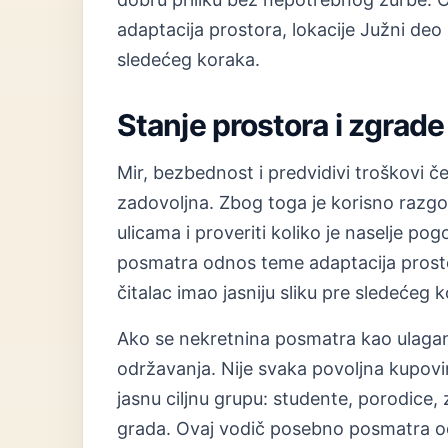
adaptacija prostora, lokacije Južni deo 
sledećeg koraka.
Stanje prostora i zgrade
Mir, bezbednost i predvidivi troškovi če
zadovoljna. Zbog toga je korisno razgov
ulicama i proveriti koliko je naselje 
posmatra odnos teme adaptacija prostor
čitalac imao jasniju sliku pre sledećeg 
Ako se nekretnina posmatra kao ulaganje,
održavanja. Nije svaka povoljna kupovina
jasnu ciljnu grupu: studente, porodice, 
grada. Ovaj vodič posebno posmatra od