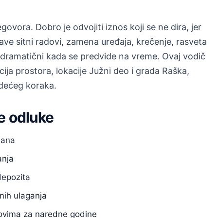
ovora. Dobro je odvojiti iznos koji se ne dira, jer
jave sitni radovi, zamena uređaja, krečenje, rasveta
u dramatični kada se predvide na vreme. Ovaj vodič
a prostora, lokacije Južni deo i grada Raška,
ledećeg koraka.
e odluke
dana
anja
depozita
nih ulaganja
anovima za naredne godine