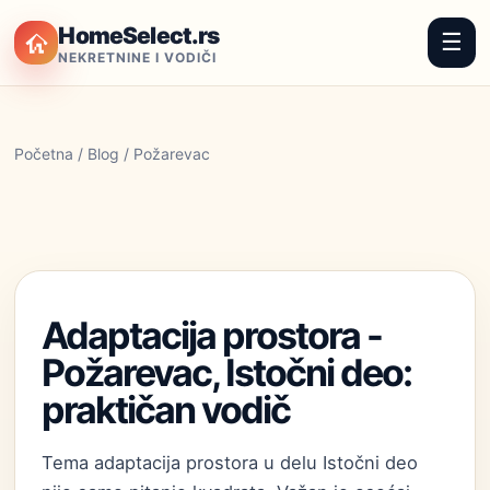
HomeSelect.rs
☰
NEKRETNINE I VODIČI
Početna
/
Blog
/ Požarevac
Adaptacija prostora -
Požarevac, Istočni deo:
praktičan vodič
Tema adaptacija prostora u delu Istočni deo