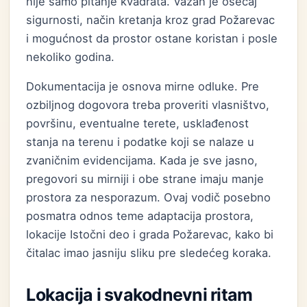
nije samo pitanje kvadrata. Važan je osećaj
sigurnosti, način kretanja kroz grad Požarevac
i mogućnost da prostor ostane koristan i posle
nekoliko godina.
Dokumentacija je osnova mirne odluke. Pre
ozbiljnog dogovora treba proveriti vlasništvo,
površinu, eventualne terete, usklađenost
stanja na terenu i podatke koji se nalaze u
zvaničnim evidencijama. Kada je sve jasno,
pregovori su mirniji i obe strane imaju manje
prostora za nesporazum. Ovaj vodič posebno
posmatra odnos teme adaptacija prostora,
lokacije Istočni deo i grada Požarevac, kako bi
čitalac imao jasniju sliku pre sledećeg koraka.
Lokacija i svakodnevni ritam