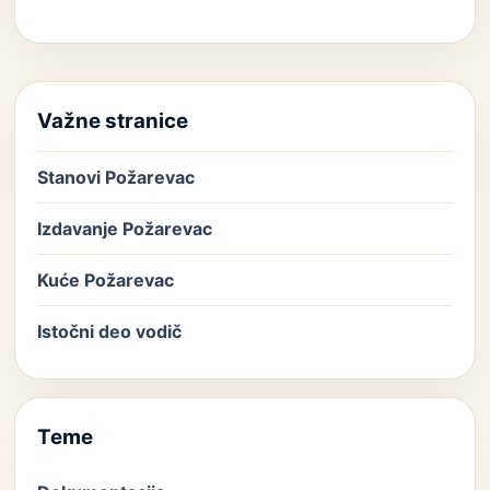
Važne stranice
Stanovi Požarevac
Izdavanje Požarevac
Kuće Požarevac
Istočni deo vodič
Teme