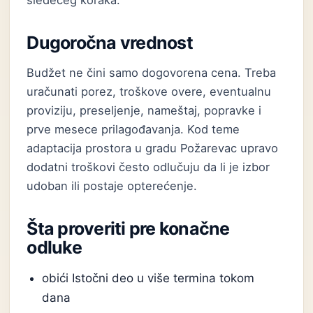
sledećeg koraka.
Dugoročna vrednost
Budžet ne čini samo dogovorena cena. Treba
uračunati porez, troškove overe, eventualnu
proviziju, preseljenje, nameštaj, popravke i
prve mesece prilagođavanja. Kod teme
adaptacija prostora u gradu Požarevac upravo
dodatni troškovi često odlučuju da li je izbor
udoban ili postaje opterećenje.
Šta proveriti pre konačne
odluke
obići Istočni deo u više termina tokom
dana