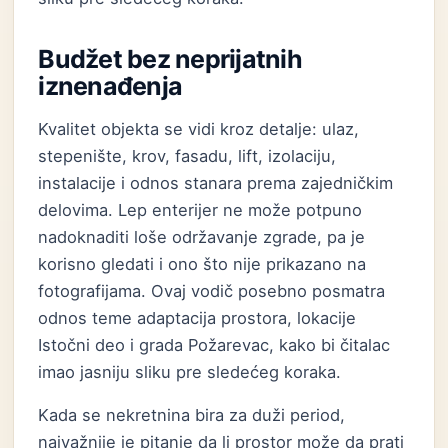
Budžet bez neprijatnih
iznenađenja
Kvalitet objekta se vidi kroz detalje: ulaz,
stepenište, krov, fasadu, lift, izolaciju,
instalacije i odnos stanara prema zajedničkim
delovima. Lep enterijer ne može potpuno
nadoknaditi loše održavanje zgrade, pa je
korisno gledati i ono što nije prikazano na
fotografijama. Ovaj vodič posebno posmatra
odnos teme adaptacija prostora, lokacije
Istočni deo i grada Požarevac, kako bi čitalac
imao jasniju sliku pre sledećeg koraka.
Kada se nekretnina bira za duži period,
najvažnije je pitanje da li prostor može da prati