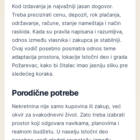
Kod izdavanja je najvažniji jasan dogovor.
Treba precizirati cenu, depozit, rok plaćanja,
održavanje, račune, stanje nameštaja i način
raskida. Kada su pravila napisana i razumljiva,
odnos između vlasnika i zakupca je stabilniji.
Ovaj vodič posebno posmatra odnos teme
adaptacija prostora, lokacije Istočni deo i grada
Požarevac, kako bi čitalac imao jasniju sliku pre
sledećeg koraka.
Porodične potrebe
Nekretnina nije samo kupovina ili zakup, već
okvir za svakodnevni život. Zato treba izabrati
prostor koji odgovara navikama, planovima i
realnom budžetu. U naselju Istočni deo