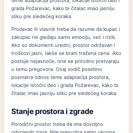
teme adaptacija prostora, lokacije Istočni deo i
grada Požarevac, kako bi čitalac imao jasniju
sliku pre sledećeg koraka.
Prodavac ili vlasnik treba da razume da kupac i
zakupac ne gledaju samo emociju, već i rizik.
Ako su dokumenti uredni, prostor održavan i
troškovi jasni, lakše se brani tražena cena. Ako
postoje nejasnoće, one se prirodno pretvaraju
u temu pregovora. Ovaj vodič posebno
posmatra odnos teme adaptacija prostora,
lokacije Istočni deo i grada Požarevac, kako bi
čitalac imao jasniju sliku pre sledećeg koraka.
Stanje prostora i zgrade
Porodični prostor treba da ima dovoljno
odvojenih zona. Nije presudna samo ukupna