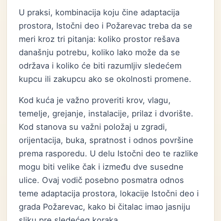
U praksi, kombinacija koju čine adaptacija
prostora, Istočni deo i Požarevac treba da se
meri kroz tri pitanja: koliko prostor rešava
današnju potrebu, koliko lako može da se
održava i koliko će biti razumljiv sledećem
kupcu ili zakupcu ako se okolnosti promene.
Kod kuća je važno proveriti krov, vlagu,
temelje, grejanje, instalacije, prilaz i dvorište.
Kod stanova su važni položaj u zgradi,
orijentacija, buka, spratnost i odnos površine
prema rasporedu. U delu Istočni deo te razlike
mogu biti velike čak i između dve susedne
ulice. Ovaj vodič posebno posmatra odnos
teme adaptacija prostora, lokacije Istočni deo i
grada Požarevac, kako bi čitalac imao jasniju
sliku pre sledećeg koraka.