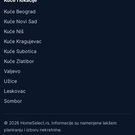
Kuće i lokacije
Kuće Beograd
Kuće Novi Sad
Kuće Niš
Kuće Kragujevac
Kuće Subotica
Kuće Zlatibor
Valjevo
Užice
Leskovac
Sombor
© 2026 HomeSelect.rs. Informacije su namenjene lakšem
planiranju i izboru nekretnine.