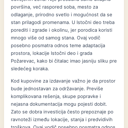
površina, već raspored soba, mesto za
odlaganje, prirodno svetlo i mogućnost da se
stan prilagodi promenama. U Istočni deo treba
porediti i zgrade i okolinu, jer porodica koristi
mnogo više od samog stana. Ovaj vodič
posebno posmatra odnos teme adaptacija
prostora, lokacije Istočni deo i grada
Požarevac, kako bi čitalac imao jasniju sliku pre
sledećeg koraka.
Kod kupovine za izdavanje važno je da prostor
bude jednostavan za održavanje. Previše
komplikovana rešenja, skupe popravke i
nejasna dokumentacija mogu pojesti dobit.
Zato se dobra investicija često prepoznaje po
ravnoteži između lokacije, stanja i predvidivih
troškova. Ovaj vodič posebno posmatra odnos