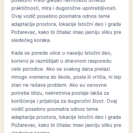
posebno vredi gledati ravnotežu između
praktičnosti, mira i dugoročne upotrebljivosti.
Ovaj vodič posebno posmatra odnos teme
adaptacija prostora, lokacije Istočni deo i grada
Požarevac, kako bi čitalac imao jasniju sliku pre
sledećeg koraka.
Kada se porede ulice u naselju Istočni deo,
korisno je razmišljati o dnevnom rasporedu
cele porodice. Ako se svakog dana prelazi
mnogo vremena do škole, posla ili vrtića, ni lep
stan ne rešava problem. Ako su osnovne
potrebe blizu, nekretnina postaje lakša za
korišćenje i prijatnija za dugoročni život. Ovaj
vodič posebno posmatra odnos teme
adaptacija prostora, lokacije Istočni deo i grada
Požarevac, kako bi čitalac imao jasniju sliku pre