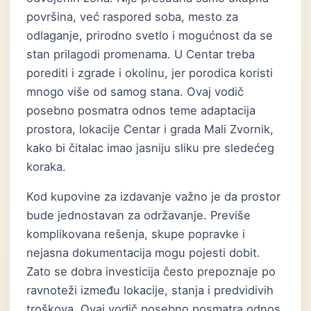
površina, već raspored soba, mesto za
odlaganje, prirodno svetlo i mogućnost da se
stan prilagodi promenama. U Centar treba
porediti i zgrade i okolinu, jer porodica koristi
mnogo više od samog stana. Ovaj vodič
posebno posmatra odnos teme adaptacija
prostora, lokacije Centar i grada Mali Zvornik,
kako bi čitalac imao jasniju sliku pre sledećeg
koraka.
Kod kupovine za izdavanje važno je da prostor
bude jednostavan za održavanje. Previše
komplikovana rešenja, skupe popravke i
nejasna dokumentacija mogu pojesti dobit.
Zato se dobra investicija često prepoznaje po
ravnoteži između lokacije, stanja i predvidivih
troškova. Ovaj vodič posebno posmatra odnos