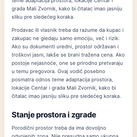
teme adaptacija prostora, lokacije Centar i
grada Mali Zvornik, kako bi čitalac imao jasniju
sliku pre sledećeg koraka.
Prodavac ili vlasnik treba da razume da kupac i
zakupac ne gledaju samo emociju, već i rizik.
Ako su dokumenti uredni, prostor održavan i
troškovi jasni, lakše se brani tražena cena. Ako
postoje nejasnoće, one se prirodno pretvaraju
u temu pregovora. Ovaj vodič posebno
posmatra odnos teme adaptacija prostora,
lokacije Centar i grada Mali Zvornik, kako bi
čitalac imao jasniju sliku pre sledećeg koraka.
Stanje prostora i zgrade
Porodični prostor treba da ima dovoljno
odvojenih zona. Nije presudna samo ukupna