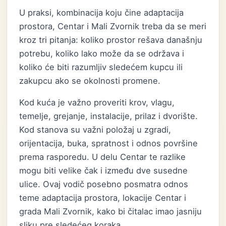
U praksi, kombinacija koju čine adaptacija
prostora, Centar i Mali Zvornik treba da se meri
kroz tri pitanja: koliko prostor rešava današnju
potrebu, koliko lako može da se održava i
koliko će biti razumljiv sledećem kupcu ili
zakupcu ako se okolnosti promene.
Kod kuća je važno proveriti krov, vlagu,
temelje, grejanje, instalacije, prilaz i dvorište.
Kod stanova su važni položaj u zgradi,
orijentacija, buka, spratnost i odnos površine
prema rasporedu. U delu Centar te razlike
mogu biti velike čak i između dve susedne
ulice. Ovaj vodič posebno posmatra odnos
teme adaptacija prostora, lokacije Centar i
grada Mali Zvornik, kako bi čitalac imao jasniju
sliku pre sledećeg koraka.