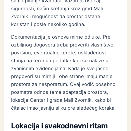
samo pitanje kvadrata. Važan je osećaj
sigurnosti, način kretanja kroz grad Mali
Zvornik i mogućnost da prostor ostane
koristan i posle nekoliko godina.
Dokumentacija je osnova mirne odluke. Pre
ozbiljnog dogovora treba proveriti vlasništvo,
površinu, eventualne terete, usklađenost
stanja na terenu i podatke koji se nalaze u
zvaničnim evidencijama. Kada je sve jasno,
pregovori su mirniji i obe strane imaju manje
prostora za nesporazum. Ovaj vodič posebno
posmatra odnos teme adaptacija prostora,
lokacije Centar i grada Mali Zvornik, kako bi
čitalac imao jasniju sliku pre sledećeg koraka.
Lokacija i svakodnevni ritam