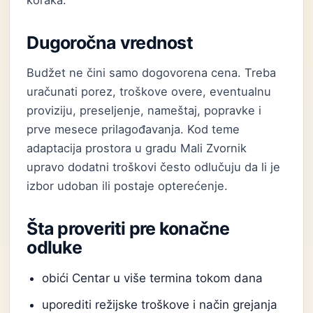
koraka.
Dugoročna vrednost
Budžet ne čini samo dogovorena cena. Treba
uračunati porez, troškove overe, eventualnu
proviziju, preseljenje, nameštaj, popravke i
prve mesece prilagođavanja. Kod teme
adaptacija prostora u gradu Mali Zvornik
upravo dodatni troškovi često odlučuju da li je
izbor udoban ili postaje opterećenje.
Šta proveriti pre konačne
odluke
obići Centar u više termina tokom dana
uporediti režijske troškove i način grejanja