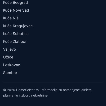
Kuće Beograd
Kuće Novi Sad
Kuće Niš
Kuće Kragujevac
Kuće Subotica
Kuće Zlatibor
Valjevo
Užice
Leskovac
Sombor
© 2026 HomeSelect.rs. Informacije su namenjene lakšem
planiranju i izboru nekretnine.