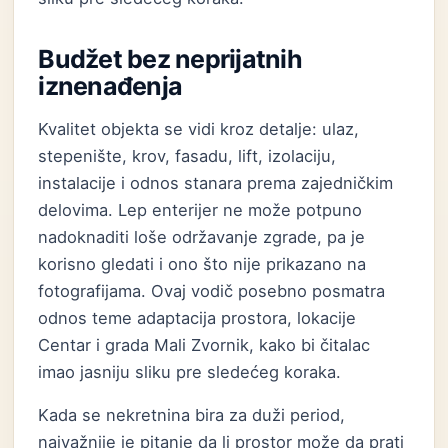
Budžet bez neprijatnih
iznenađenja
Kvalitet objekta se vidi kroz detalje: ulaz,
stepenište, krov, fasadu, lift, izolaciju,
instalacije i odnos stanara prema zajedničkim
delovima. Lep enterijer ne može potpuno
nadoknaditi loše održavanje zgrade, pa je
korisno gledati i ono što nije prikazano na
fotografijama. Ovaj vodič posebno posmatra
odnos teme adaptacija prostora, lokacije
Centar i grada Mali Zvornik, kako bi čitalac
imao jasniju sliku pre sledećeg koraka.
Kada se nekretnina bira za duži period,
najvažnije je pitanje da li prostor može da prati