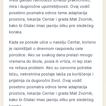
vredi gledati ravnotežu između praktičnosti,
mira i dugoročne upotrebljivosti. Ovaj vodič
posebno posmatra odnos teme adaptacija
prostora, lokacije Centar i grada Mali Zvornik,
kako bi čitalac imao jasniju sliku pre sledećeg
koraka.
Kada se porede ulice u naselju Centar, korisno
je razmišljati o dnevnom rasporedu cele
porodice. Ako se svakog dana prelazi mnogo
vremena do škole, posla ili vrtića, ni lep stan
ne rešava problem. Ako su osnovne potrebe
blizu, nekretnina postaje lakša za korišćenje i
prijatnija za dugoročni život. Ovaj vodič
posebno posmatra odnos teme adaptacija
prostora, lokacije Centar i grada Mali Zvornik,
kako bi čitalac imao jasniju sliku pre sledećeg