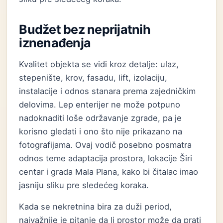
Budžet bez neprijatnih
iznenađenja
Kvalitet objekta se vidi kroz detalje: ulaz,
stepenište, krov, fasadu, lift, izolaciju,
instalacije i odnos stanara prema zajedničkim
delovima. Lep enterijer ne može potpuno
nadoknaditi loše održavanje zgrade, pa je
korisno gledati i ono što nije prikazano na
fotografijama. Ovaj vodič posebno posmatra
odnos teme adaptacija prostora, lokacije Širi
centar i grada Mala Plana, kako bi čitalac imao
jasniju sliku pre sledećeg koraka.
Kada se nekretnina bira za duži period,
najvažnije je pitanje da li prostor može da prati