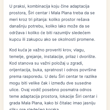
U praksi, kombinacija koju čine adaptacija
prostora, Širi centar i Mala Plana treba da se
meri kroz tri pitanja: koliko prostor rešava
današnju potrebu, koliko lako može da se
održava i koliko će biti razumljiv sledećem
kupcu ili zakupcu ako se okolnosti promene.
Kod kuća je važno proveriti krov, vlagu,
temelje, grejanje, instalacije, prilaz i dvorište.
Kod stanova su važni položaj u zgradi,
orijentacija, buka, spratnost i odnos površine
prema rasporedu. U delu Širi centar te razlike
mogu biti velike čak i između dve susedne
ulice. Ovaj vodič posebno posmatra odnos
teme adaptacija prostora, lokacije Širi centar i
grada Mala Plana, kako bi čitalac imao jasniju
sliku pre sledećeg koraka.