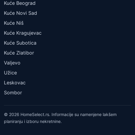
Kuće Beograd
Kuće Novi Sad
Kuće Niš
Kuće Kragujevac
Kuće Subotica
Kuće Zlatibor
Valjevo
Užice
Leskovac
Sombor
© 2026 HomeSelect.rs. Informacije su namenjene lakšem
planiranju i izboru nekretnine.