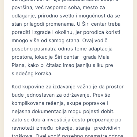
površina, već raspored soba, mesto za
odlaganje, prirodno svetlo i mogućnost da se
stan prilagodi promenama. U Širi centar treba
porediti i zgrade i okolinu, jer porodica koristi
mnogo više od samog stana. Ovaj vodič
posebno posmatra odnos teme adaptacija
prostora, lokacije Širi centar i grada Mala
Plana, kako bi čitalac imao jasniju sliku pre
sledećeg koraka.
Kod kupovine za izdavanje važno je da prostor
bude jednostavan za održavanje. Previše
komplikovana rešenja, skupe popravke i
nejasna dokumentacija mogu pojesti dobit.
Zato se dobra investicija često prepoznaje po
ravnoteži između lokacije, stanja i predvidivih
troškova. Ovaj vodič posebno posmatra odnos