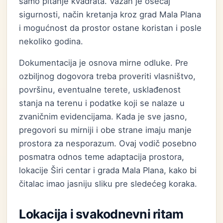
samo pitanje kvadrata. Važan je osećaj
sigurnosti, način kretanja kroz grad Mala Plana
i mogućnost da prostor ostane koristan i posle
nekoliko godina.
Dokumentacija je osnova mirne odluke. Pre
ozbiljnog dogovora treba proveriti vlasništvo,
površinu, eventualne terete, usklađenost
stanja na terenu i podatke koji se nalaze u
zvaničnim evidencijama. Kada je sve jasno,
pregovori su mirniji i obe strane imaju manje
prostora za nesporazum. Ovaj vodič posebno
posmatra odnos teme adaptacija prostora,
lokacije Širi centar i grada Mala Plana, kako bi
čitalac imao jasniju sliku pre sledećeg koraka.
Lokacija i svakodnevni ritam