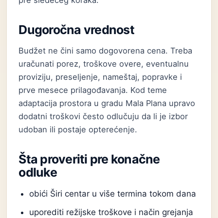
pre sledećeg koraka.
Dugoročna vrednost
Budžet ne čini samo dogovorena cena. Treba
uračunati porez, troškove overe, eventualnu
proviziju, preseljenje, nameštaj, popravke i
prve mesece prilagođavanja. Kod teme
adaptacija prostora u gradu Mala Plana upravo
dodatni troškovi često odlučuju da li je izbor
udoban ili postaje opterećenje.
Šta proveriti pre konačne
odluke
obići Širi centar u više termina tokom dana
uporediti režijske troškove i način grejanja