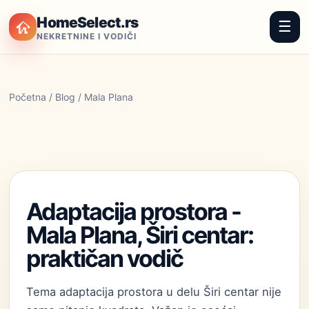
HomeSelect.rs
☰
NEKRETNINE I VODIČI
Početna
/
Blog
/ Mala Plana
Adaptacija prostora -
Mala Plana, Širi centar:
praktičan vodič
Tema adaptacija prostora u delu Širi centar nije