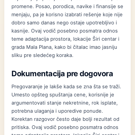
promene. Posao, porodica, navike i finansije se
menjaju, pa je korisno izabrati rešenje koje nije
dobro samo danas nego ostaje upotrebljivo i
kasnije. Ovaj vodič posebno posmatra odnos
teme adaptacija prostora, lokacije Širi centar i
grada Mala Plana, kako bi čitalac imao jasniju
sliku pre sledećeg koraka.
Dokumentacija pre dogovora
Pregovaranje je lakše kada se zna šta se traži.
Umesto opšteg spuštanja cene, korisnije je
argumentovati stanje nekretnine, rok isplate,
potrebna ulaganja i uporedive ponude.
Korektan razgovor često daje bolji rezultat od
pritiska. Ovaj vodič posebno posmatra odnos