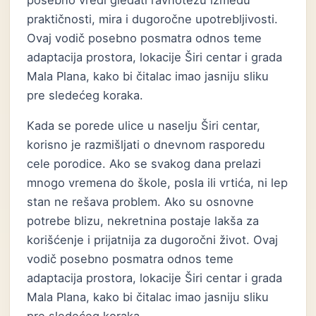
posebno vredi gledati ravnotežu između
praktičnosti, mira i dugoročne upotrebljivosti.
Ovaj vodič posebno posmatra odnos teme
adaptacija prostora, lokacije Širi centar i grada
Mala Plana, kako bi čitalac imao jasniju sliku
pre sledećeg koraka.
Kada se porede ulice u naselju Širi centar,
korisno je razmišljati o dnevnom rasporedu
cele porodice. Ako se svakog dana prelazi
mnogo vremena do škole, posla ili vrtića, ni lep
stan ne rešava problem. Ako su osnovne
potrebe blizu, nekretnina postaje lakša za
korišćenje i prijatnija za dugoročni život. Ovaj
vodič posebno posmatra odnos teme
adaptacija prostora, lokacije Širi centar i grada
Mala Plana, kako bi čitalac imao jasniju sliku