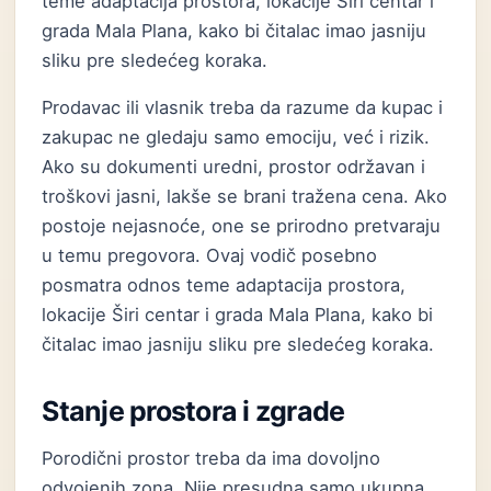
teme adaptacija prostora, lokacije Širi centar i
grada Mala Plana, kako bi čitalac imao jasniju
sliku pre sledećeg koraka.
Prodavac ili vlasnik treba da razume da kupac i
zakupac ne gledaju samo emociju, već i rizik.
Ako su dokumenti uredni, prostor održavan i
troškovi jasni, lakše se brani tražena cena. Ako
postoje nejasnoće, one se prirodno pretvaraju
u temu pregovora. Ovaj vodič posebno
posmatra odnos teme adaptacija prostora,
lokacije Širi centar i grada Mala Plana, kako bi
čitalac imao jasniju sliku pre sledećeg koraka.
Stanje prostora i zgrade
Porodični prostor treba da ima dovoljno
odvojenih zona. Nije presudna samo ukupna