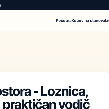
i
Početna
Kupovina stanova
I
stora - Loznica,
 praktičan vodič