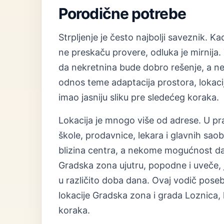
Porodične potrebe
Strpljenje je često najbolji saveznik. Ka
ne preskaču provere, odluka je mirnija. 
da nekretnina bude dobro rešenje, a ne
odnos teme adaptacija prostora, lokaci
imao jasniju sliku pre sledećeg koraka.
Lokacija je mnogo više od adrese. U prak
škole, prodavnice, lekara i glavnih sao
blizina centra, a nekome mogućnost da s
Gradska zona ujutru, popodne i uveče, je
u različito doba dana. Ovaj vodič pos
lokacije Gradska zona i grada Loznica, k
koraka.