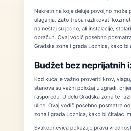
Nekretnina koja deluje povoljno može 
ulaganja. Zato treba razlikovati kozmet
nameštaj su jedno, ali instalacije, stolar
obračun. Ovaj vodič posebno posmatra 
Gradska zona i grada Loznica, kako bi č
Budžet bez neprijatnih 
Kod kuća je važno proveriti krov, vlagu, 
stanova su važni položaj u zgradi, orij
rasporedu. U delu Gradska zona te razl
ulice. Ovaj vodič posebno posmatra od
zona i grada Loznica, kako bi čitalac im
Svakodnevica pokazuje pravu vrednost 