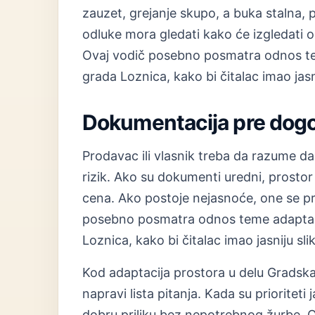
zauzet, grejanje skupo, a buka stalna, 
odluke mora gledati kako će izgledati 
Ovaj vodič posebno posmatra odnos tem
grada Loznica, kako bi čitalac imao jasn
Dokumentacija pre dog
Prodavac ili vlasnik treba da razume d
rizik. Ako su dokumenti uredni, prostor 
cena. Ako postoje nejasnoće, one se p
posebno posmatra odnos teme adaptacij
Loznica, kako bi čitalac imao jasniju sl
Kod adaptacija prostora u delu Gradsk
napravi lista pitanja. Kada su prioriteti 
dobru priliku bez nepotrebnog žurbe.