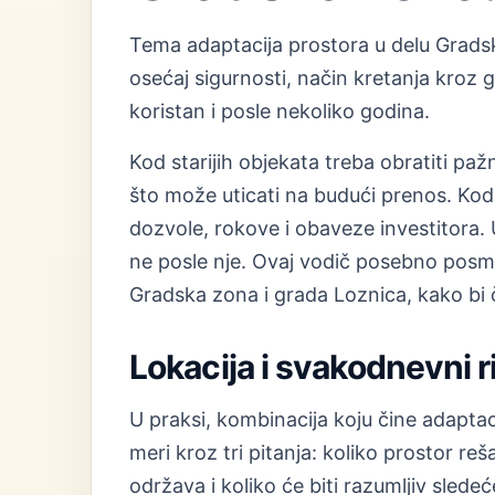
Tema adaptacija prostora u delu Gradsk
osećaj sigurnosti, način kretanja kroz
koristan i posle nekoliko godina.
Kod starijih objekata treba obratiti paž
što može uticati na budući prenos. Kod 
dozvole, rokove i obaveze investitora. U
ne posle nje. Ovaj vodič posebno posma
Gradska zona i grada Loznica, kako bi č
Lokacija i svakodnevni 
U praksi, kombinacija koju čine adaptac
meri kroz tri pitanja: koliko prostor r
održava i koliko će biti razumljiv sled