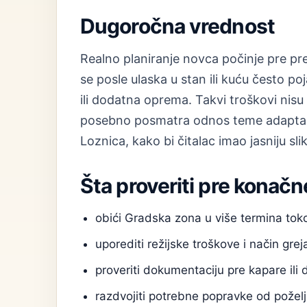
Dugoročna vrednost
Realno planiranje novca počinje pre preg
se posle ulaska u stan ili kuću često po
ili dodatna oprema. Takvi troškovi nis
posebno posmatra odnos teme adaptacij
Loznica, kako bi čitalac imao jasniju sl
Šta proveriti pre konačn
obići Gradska zona u više termina to
uporediti režijske troškove i način grej
proveriti dokumentaciju pre kapare ili 
razdvojiti potrebne popravke od poželj