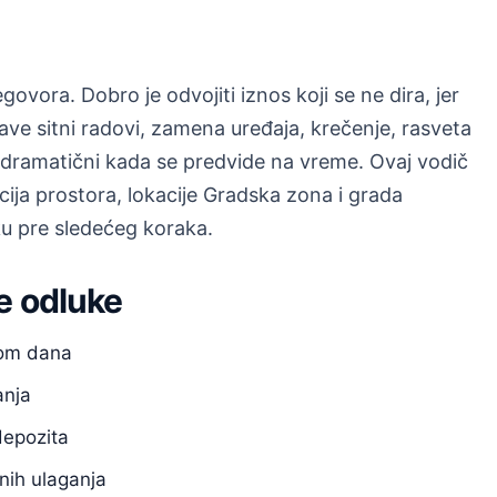
ovora. Dobro je odvojiti iznos koji se ne dira, jer
jave sitni radovi, zamena uređaja, krečenje, rasveta
u dramatični kada se predvide na vreme. Ovaj vodič
a prostora, lokacije Gradska zona i grada
iku pre sledećeg koraka.
e odluke
kom dana
anja
depozita
nih ulaganja