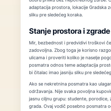
adaptacija prostora, lokacije Gradska zo
sliku pre sledećeg koraka.
Stanje prostora i zgrade
Mir, bezbednost i predvidivi troškovi če
zadovoljna. Zbog toga je korisno razgov
ulicama i proveriti koliko je naselje 
posmatra odnos teme adaptacija prosto
bi čitalac imao jasniju sliku pre sledeće
Ako se nekretnina posmatra kao ulaganje,
održavanja. Nije svaka povoljna kupovina
jasnu ciljnu grupu: studente, porodice, 
grada. Ovaj vodič posebno posmatra od