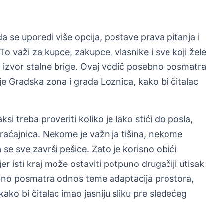
da se uporedi više opcija, postave prava pitanja i
To važi za kupce, zakupce, vlasnike i sve koji žele
 izvor stalne brige. Ovaj vodič posebno posmatra
je Gradska zona i grada Loznica, kako bi čitalac
si treba proveriti koliko je lako stići do posla,
braćajnica. Nekome je važnija tišina, nekome
e sve završi pešice. Zato je korisno obići
r isti kraj može ostaviti potpuno drugačiji utisak
ebno posmatra odnos teme adaptacija prostora,
ako bi čitalac imao jasniju sliku pre sledećeg