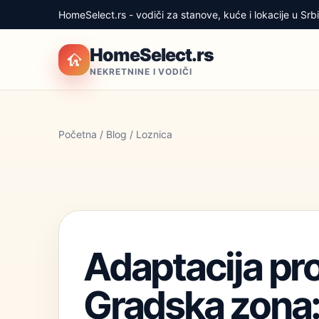
HomeSelect.rs - vodiči za stanove, kuće i lokacije u Srbij
HomeSelect.rs
NEKRETNINE I VODIČI
Početna
/
Blog
/ Loznica
Adaptacija pro
Gradska zona: