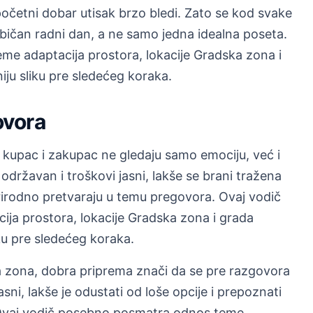
početni dobar utisak brzo bledi. Zato se kod svake
običan radni dan, a ne samo jedna idealna poseta.
e adaptacija prostora, lokacije Gradska zona i
iju sliku pre sledećeg koraka.
ovora
a kupac i zakupac ne gledaju samo emociju, već i
održavan i troškovi jasni, lakše se brani tražena
rirodno pretvaraju u temu pregovora. Ovaj vodič
a prostora, lokacije Gradska zona i grada
iku pre sledećeg koraka.
a zona, dobra priprema znači da se pre razgovora
jasni, lakše je odustati od loše opcije i prepoznati
 Ovaj vodič posebno posmatra odnos teme