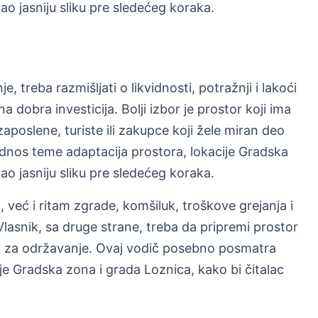
ao jasniju sliku pre sledećeg koraka.
 treba razmišljati o likvidnosti, potražnji i lakoći
 dobra investicija. Bolji izbor je prostor koji ima
zaposlene, turiste ili zakupce koji žele miran deo
nos teme adaptacija prostora, lokacije Gradska
ao jasniju sliku pre sledećeg koraka.
već i ritam zgrade, komšiluk, troškove grejanja i
asnik, sa druge strane, treba da pripremi prostor
ak za održavanje. Ovaj vodič posebno posmatra
je Gradska zona i grada Loznica, kako bi čitalac