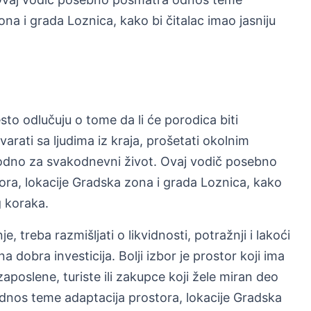
na i grada Loznica, kako bi čitalac imao jasniju
sto odlučuju o tome da li će porodica biti
arati sa ljudima iz kraja, prošetati okolnim
pogodno za svakodnevni život. Ovaj vodič posebno
ra, lokacije Gradska zona i grada Loznica, kako
g koraka.
 treba razmišljati o likvidnosti, potražnji i lakoći
 dobra investicija. Bolji izbor je prostor koji ima
zaposlene, turiste ili zakupce koji žele miran deo
nos teme adaptacija prostora, lokacije Gradska