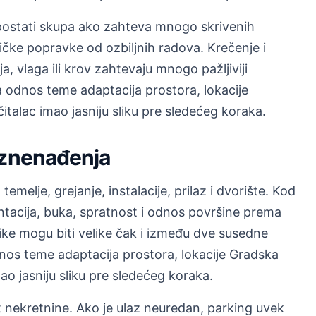
postati skupa ako zahteva mnogo skrivenih
ičke popravke od ozbiljnih radova. Krečenje i
ija, vlaga ili krov zahtevaju mnogo pažljiviji
odnos teme adaptacija prostora, lokacije
italac imao jasniju sliku pre sledećeg koraka.
iznenađenja
temelje, grejanje, instalacije, prilaz i dvorište. Kod
entacija, buka, spratnost i odnos površine prema
ike mogu biti velike čak i između dve susedne
nos teme adaptacija prostora, lokacije Gradska
ao jasniju sliku pre sledećeg koraka.
nekretnine. Ako je ulaz neuredan, parking uvek