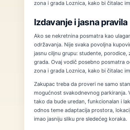
zona i grada Loznica, kako bi čitalac im
Izdavanje i jasna pravila
Ako se nekretnina posmatra kao ulaganje,
održavanja. Nije svaka povoljna kupovina
jasnu ciljnu grupu: studente, porodice, 
grada. Ovaj vodič posebno posmatra od
zona i grada Loznica, kako bi čitalac im
Zakupac treba da proveri ne samo stan, 
mogućnost svakodnevnog parkiranja. Vl
tako da bude uredan, funkcionalan i l
odnos teme adaptacija prostora, lokaci
imao jasniju sliku pre sledećeg koraka.